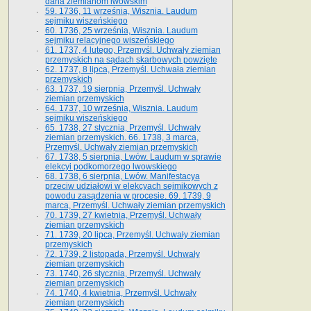
dana ziemianom lwowskim
59. 1736, 11 września, Wisznia. Laudum
sejmiku wiszeńskiego
60. 1736, 25 września, Wisznia. Laudum
sejmiku relacyjnego wiszeńskiego
61. 1737, 4 lutego, Przemyśl. Uchwały ziemian
przemyskich na sądach skarbowych powzięte
62. 1737, 8 lipca, Przemyśl. Uchwała ziemian
przemyskich
63. 1737, 19 sierpnia, Przemyśl. Uchwały
ziemian przemyskich
64. 1737, 10 września, Wisznia. Laudum
sejmiku wiszeńskiego
65. 1738, 27 stycznia, Przemyśl. Uchwały
ziemian przemyskich­­. 66. 1738, 3 marca,
Przemyśl. Uchwały ziemian przemyskich­
67. 1738, 5 sierpnia, Lwów. Laudum w sprawie
elekcyi podkomorzego lwowskiego
68. 1738, 6 sierpnia, Lwów. Manifestacya
przeciw udziałowi w elekcyach sejmikowych z
powodu zasądzenia w procesie. 69. 1739, 9
marca, Przemyśl. Uchwały ziemian przemyskich
70. 1739, 27 kwietnia, Przemyśl. Uchwały
ziemian przemyskich
71. 1739, 20 lipca, Przemyśl. Uchwały ziemian
przemyskich
72. 1739, 2 listopada, Przemyśl. Uchwały
ziemian przemyskich
73. 1740, 26 stycznia, Przemyśl. Uchwały
ziemian przemyskich
74. 1740, 4 kwietnia, Przemyśl. Uchwały
ziemian przemyskich