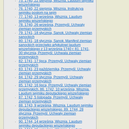
75. 1740, 22 sierpnia, Wisznia. Laudum sejmiku
wiszeńskiego
76. 1740, 22 sierpnia, Wisznia. Instrukcya
sejmiku posłom na sejm
77. 1740, 13 września, Wisznia. Laudum
sejmiku wiszeńskiego
78. 1740, 26 września, Przemyśl. Uchwały
ziemian przemyskich
79. 1741, 18 stycznia, Sanok. Uchwały ziemian
sanockich
80. 1741, 18 stycznia, Sanok. Manifest ziemian
sanockich przeciwko artykułowi laudum
wiszeńskiego z 13 wrze­śnia 1740 r. 81. 1741,
30 stycznia, Przemyśl. Uchwała ziemian
przemyskich
82. 1741, 17 lipca, Przemyśl. Uchwały ziemian
przemyskich
83. 1741, 23 października, Przemyśl. Uchwały
ziemian przemyskich
84. 1742, 29 stycznia, Przemyśl. Uchwały
ziemian przemyskich
85. 1742, 16 lipca, Przemyśl. Uchwały ziemian
przemyskich. 86. 1742, 10 września, Wisznia.
Laudum sejmiku deputackiego wiszeńskiego
87. 1742, 5 listopada, Przemyśl. Uchwały
ziemian przemyskich
88. 1743, 9 września, Wisznia. Laudum sejmiku
deputackiego wiszeńskiego. 89. 1744, 28
stycznia, Przemyśl. Uchwały ziemian
przemyskich
90. 1744, 14 września, Wisznia. Laudum
sejmiku deputackiego wiszeńskiego