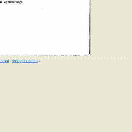
 tekst
·
następna strona
»