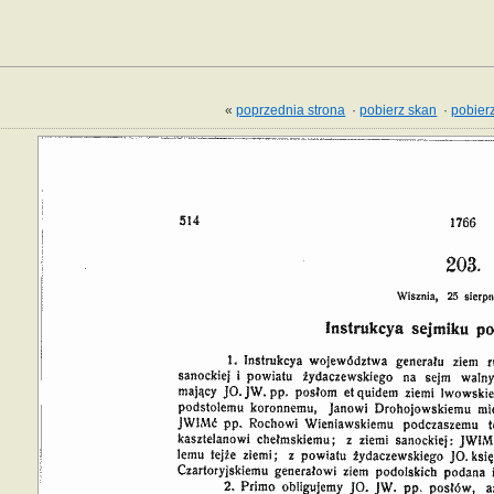
«
poprzednia strona
·
pobierz skan
·
pobierz