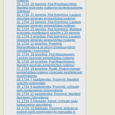
ruskiego
29. 1734, 20 sierpnia, Pod Ryszkową Wolą.
Manifest przeciwko duktorowi konfederackiemu
Sołtykowi
30. 1734, 21 sierpnia, Pod Kobylnicą. Laudum
obozowe generału województwa ruskiego
31. 1734, 23 sierpnia, Pod Kobylnicą. Laudum
obozowe generału województwa ruskiego
32. 1734, 23 sierpnia, Pod Kobylnicą. Manifest
przeciwko manifestacyi szlachty z 20 sierpnia
33. 1734, 3 września, Pod Kobylnicą. Laudum
obozowe generału województwa ruskiego
34. 1734, 11 września, Przemyśl.
Remanifestacya ze strony Dzieduszyckich,
Ulińskiego i Ustrzyckich
35. 1734, 18 września, Pod Makuniowem.
Laudum obozowe województwa ruskiego
36. 1734, 18 września, Pod Makuniowem.
Manifest generału województwa ruskiego
37. 1734, 19 września, Rudki. Protest ziemian
województwa ruskiego przeciwko kasztelanowi
przemyskiemu
38. 1734, 7 października, Przemyśl. Manifest
szlachty przemyskiej
39. 1734, 9 października, Przemyśl. Uchwały
sądu kapturowego przemyskiego
40. 1734, 11 października, Przemyśl. Manifest
Bazylego Ustrzyckiego
41. 1734, 5 listopada, Sanok. Uchwały sądu
kapturowego sanockiego
42. 1734, 10 listopada, Przemyśl. Instrukcya
posłom ziemi przemyskiej do marszałka w.