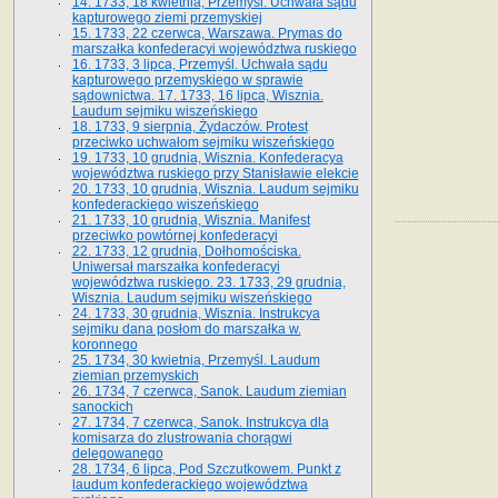
14. 1733, 18 kwietnia, Przemyśl. Uchwała sądu
kapturowego ziemi przemyskiej
15. 1733, 22 czerwca, Warszawa. Prymas do
marszałka konfederacyi województwa ruskiego
16. 1733, 3 lipca, Przemyśl. Uchwała sądu
kapturowego przemyskiego w sprawie
sądownictwa. 17. 1733, 16 lipca, Wisznia.
Laudum sejmiku wiszeńskiego
18. 1733, 9 sierpnia, Żydaczów. Protest
przeciwko uchwałom sejmiku wiszeńskiego
19. 1733, 10 grudnia, Wisznia. Konfederacya
województwa ruskiego przy Stanisławie elekcie
20. 1733, 10 grudnia, Wisznia. Laudum sejmiku
konfederackiego wiszeńskiego
21. 1733, 10 grudnia, Wisznia. Manifest
przeciwko powtórnej konfederacyi
22. 1733, 12 grudnia, Dołhomościska.
Uniwersał marszałka konfederacyi
województwa ruskiego. 23. 1733, 29 grudnia,
Wisznia. Laudum sejmiku wiszeńskiego
24. 1733, 30 grudnia, Wisznia. Instrukcya
sejmiku dana posłom do marszałka w.
koronnego
25. 1734, 30 kwietnia, Przemyśl. Laudum
ziemian przemyskich
26. 1734, 7 czerwca, Sanok. Laudum ziemian
sanockich
27. 1734, 7 czerwca, Sanok. Instrukcya dla
komisarza do zlustrowania chorągwi
delegowanego
28. 1734, 6 lipca, Pod Szczutkowem. Punkt z
laudum konfederackiego województwa