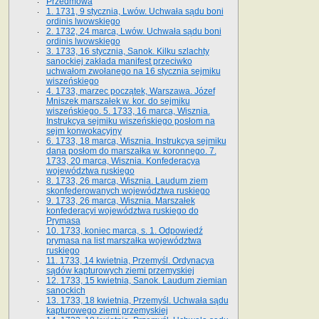
Przedmowa
1. 1731, 9 stycznia, Lwów. Uchwała sądu boni
ordinis lwowskiego
2. 1732, 24 marca, Lwów. Uchwała sądu boni
ordinis lwowskiego
3. 1733, 16 stycznia, Sanok. Kilku szlachty
sanockiej zakłada manifest przeciwko
uchwałom zwołanego na 16 stycz­nia sejmiku
wiszeńskiego
4. 1733, marzec początek, Warszawa. Józef
Mniszek marszałek w. kor. do sejmiku
wiszeńskiego. 5. 1733, 16 marca, Wisznia.
Instrukcya sejmiku wiszeńskiego posłom na
sejm konwokacyjny
6. 1733, 18 marca, Wisznia. Instrukcya sejmiku
dana posłom do marszałka w. koronnego. 7.
1733, 20 marca, Wisznia. Konfederacya
województwa ruskiego
8. 1733, 26 marca, Wisznia. Laudum ziem
skonfederowanych województwa ruskiego
9. 1733, 26 marca, Wisznia. Marszałek
konfederacyi województwa ruskiego do
Prymasa
10. 1733, koniec marca, s. 1. Odpowiedź
prymasa na list marszałka województwa
ruskiego
11. 1733, 14 kwietnia, Przemyśl. Ordynacya
sądów kapturowych ziemi przemyskiej
12. 1733, 15 kwietnia, Sanok. Laudum ziemian
sanockich
13. 1733, 18 kwietnia, Przemyśl. Uchwała sądu
kapturowego ziemi przemyskiej