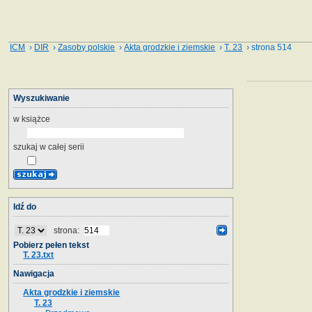
ICM
›
DIR
›
Zasoby polskie
›
Akta grodzkie i ziemskie
›
T. 23
› strona 514
Wyszukiwanie
w książce
szukaj w całej serii
Idź do
strona:
Pobierz pełen tekst
T. 23.txt
Nawigacja
Akta grodzkie i ziemskie
T. 23