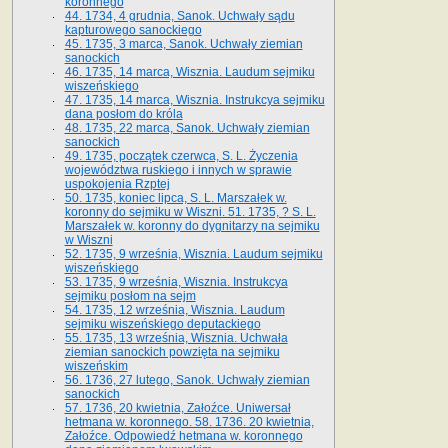
koronnego
44. 1734, 4 grudnia, Sanok. Uchwały sądu
kapturowego sanockiego
45. 1735, 3 marca, Sanok. Uchwały ziemian
sanockich
46. 1735, 14 marca, Wisznia. Laudum sejmiku
wiszeńskiego
47. 1735, 14 marca, Wisznia. Instrukcya sejmiku
dana posłom do króla
48. 1735, 22 marca, Sanok. Uchwały ziemian
sanockich
49. 1735, początek czerwca, S. L. Życzenia
województwa ruskiego i innych w sprawie
uspokojenia Rzptej
50. 1735, koniec lipca, S. L. Marszałek w.
koronny do sejmiku w Wiszni. 51. 1735, ? S. L.
Marszałek w. koronny do dygnitarzy na sejmiku
w Wiszni
52. 1735, 9 września, Wisznia. Laudum sejmiku
wiszeńskiego
53. 1735, 9 września, Wisznia. Instrukcya
sejmiku posłom na sejm
54. 1735, 12 września, Wisznia. Laudum
sejmiku wiszeńskiego deputackiego
55. 1735, 13 września, Wisznia. Uchwała
ziemian sanockich powzięta na sejmiku
wiszeńskim
56. 1736, 27 lutego, Sanok. Uchwały ziemian
sanockich
57. 1736, 20 kwietnia, Załoźce. Uniwersał
hetmana w. koronnego. 58. 1736. 20 kwietnia,
Załoźce. Odpowiedź hetmana w. koronnego