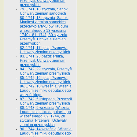
Przemyśl. Uchwały ziemian
przemyskich
79. 1741, 18 stycznia, Sanok.
Uchwały ziemian sanockich
80. 1741, 18 stycznia, Sanok.
Manifest ziemian sanockich
przeciwko artykułowi laudum
wiszeńskiego z 13 wrze­śnia
1740 r. 81. 1741, 30 stycznia,
Przemyśl. Uchwała ziemian
przemyskich
82. 1741, 17 lipca, Przemyśl.
Uchwały ziemian przemyskich
83. 1741, 23 października,
Przemyśl. Uchwały ziemian
przemyskich
84. 1742, 29 stycznia, Przemyśl.
Uchwały ziemian przemyskich
85. 1742, 16 lipca, Przemyśl.
Uchwały ziemian przemyskich.
86. 1742, 10 września, Wisznia.
Laudum sejmiku deputackiego
wiszeńskiego
87. 1742, 5 listopada, Przemyśl.
Uchwały ziemian przemyskich
88. 1743, 9 września, Wisznia.
Laudum sejmiku deputackiego
wiszeńskiego. 89. 1744, 28
stycznia, Przemyśl. Uchwały
ziemian przemyskich
90. 1744, 14 września, Wisznia.
Laudum sejmiku deputackiego