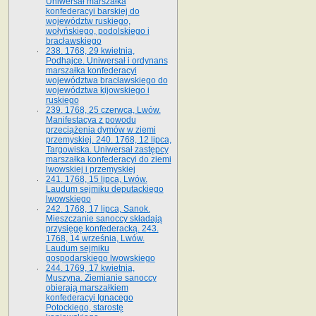
Uniwersał marszałka
konfederacyi barskiej do
województw ruskiego,
wołyńskiego, podolskiego i
bracławskiego
238. 1768, 29 kwietnia,
Podhajce. Uniwersał i ordynans
marszałka konfederacyi
województwa bracławskiego do
wo­jewództwa kijowskiego i
ruskiego
239. 1768, 25 czerwca, Lwów.
Manifestacya z powodu
przeciążenia dymów w ziemi
przemyskiej. 240. 1768, 12 lipca,
Targowiska. Uniwersał zastępcy
marszałka konfederacyi do ziemi
lwowskiej i przemyskiej
241. 1768, 15 lipca, Lwów.
Laudum sejmiku deputackiego
lwowskiego
242. 1768, 17 lipca, Sanok.
Mieszczanie sanoccy składają
przysięgę konfederacką. 243.
1768, 14 września, Lwów.
Laudum sejmiku
gospodarskiego lwowskiego
244. 1769, 17 kwietnia,
Muszyna. Ziemianie sanoccy
obierają marszałkiem
konfederacyi Ignacego
Potockiego, starostę