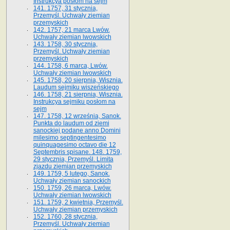
Instrukcya posłom na sejm
141. 1757, 31 stycznia,
Przemyśl. Uchwały ziemian
przemyskich
142. 1757, 21 marca Lwów.
Uchwały ziemian lwowskich
143. 1758, 30 stycznia,
Przemyśl. Uchwały ziemian
przemyskich
144. 1758, 6 marca, Lwów.
Uchwały ziemian lwowskich
145. 1758, 20 sierpnia, Wisznia.
Laudum sejmiku wiszeńskiego
146. 1758, 21 sierpnia, Wisznia.
Instrukcya sejmiku posłom na
sejm
147. 1758, 12 września, Sanok.
Punkta do laudum od ziemi
sanockiej podane anno Domini
milesimo septingentesimo
quinquagesimo octavo die 12
Septembris spisane. 148. 1759,
29 stycznia, Przemyśl. Limita
zjazdu ziemian przemyskich
149. 1759, 5 lutego, Sanok.
Uchwały ziemian sanockich
150. 1759, 26 marca, Lwów.
Uchwały ziemian lwowskich
151. 1759, 2 kwietnia, Przemyśl.
Uchwały ziemian przemyskich
152. 1760, 28 stycznia,
Przemyśl. Uchwały ziemian