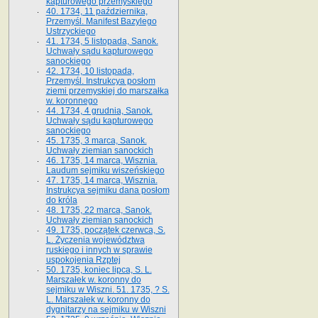
kapturowego przemyskiego
40. 1734, 11 października,
Przemyśl. Manifest Bazylego
Ustrzyckiego
41. 1734, 5 listopada, Sanok.
Uchwały sądu kapturowego
sanockiego
42. 1734, 10 listopada,
Przemyśl. Instrukcya posłom
ziemi przemyskiej do marszałka
w. koronnego
44. 1734, 4 grudnia, Sanok.
Uchwały sądu kapturowego
sanockiego
45. 1735, 3 marca, Sanok.
Uchwały ziemian sanockich
46. 1735, 14 marca, Wisznia.
Laudum sejmiku wiszeńskiego
47. 1735, 14 marca, Wisznia.
Instrukcya sejmiku dana posłom
do króla
48. 1735, 22 marca, Sanok.
Uchwały ziemian sanockich
49. 1735, początek czerwca, S.
L. Życzenia województwa
ruskiego i innych w sprawie
uspokojenia Rzptej
50. 1735, koniec lipca, S. L.
Marszałek w. koronny do
sejmiku w Wiszni. 51. 1735, ? S.
L. Marszałek w. koronny do
dygnitarzy na sejmiku w Wiszni