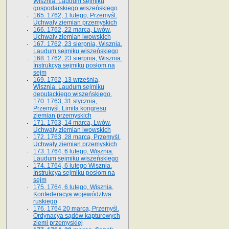
Wisznia. Laudum sejmiku
gospodarskiego wiszeńskiego
165. 1762, 1 lutego, Przemyśl.
Uchwały ziemian przemyskich
166. 1762, 22 marca, Lwów.
Uchwały ziemian lwowskich
167. 1762, 23 sierpnia, Wisznia.
Laudum sejmiku wiszeńskiego
168. 1762, 23 sierpnia, Wisznia.
Instrukcya sejmiku posłom na
sejm
169. 1762, 13 września,
Wisznia. Laudum sejmiku
deputackiego wiszeńskiego.
170. 1763, 31 stycznia,
Przemyśl. Limita kongresu
ziemian przemyskich
171. 1763, 14 marca, Lwów.
Uchwały ziemian lwowskich
172. 1763, 28 marca, Przemyśl.
Uchwały ziemian przemyskich
173. 1764, 6 lutego, Wisznia.
Laudum sejmiku wiszeńskiego
174. 1764, 6 lutego Wisznia.
Instrukcya sejmiku posłom na
sejm
175. 1764, 6 lutego, Wisznia.
Konfederacya województwa
ruskiego
176. 1764 20 marca, Przemyśl.
Ordynacya sądów kapturowych
ziemi przemyskiej