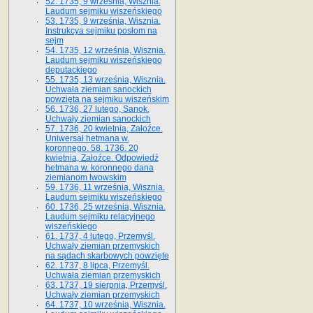
52. 1735, 9 września, Wisznia.
Laudum sejmiku wiszeńskiego
53. 1735, 9 września, Wisznia.
Instrukcya sejmiku posłom na
sejm
54. 1735, 12 września, Wisznia.
Laudum sejmiku wiszeńskiego
deputackiego
55. 1735, 13 września, Wisznia.
Uchwała ziemian sanockich
powzięta na sejmiku wiszeńskim
56. 1736, 27 lutego, Sanok.
Uchwały ziemian sanockich
57. 1736, 20 kwietnia, Załoźce.
Uniwersał hetmana w.
koronnego. 58. 1736. 20
kwietnia, Załoźce. Odpowiedź
hetmana w. koronnego dana
ziemianom lwowskim
59. 1736, 11 września, Wisznia.
Laudum sejmiku wiszeńskiego
60. 1736, 25 września, Wisznia.
Laudum sejmiku relacyjnego
wiszeńskiego
61. 1737, 4 lutego, Przemyśl.
Uchwały ziemian przemyskich
na sądach skarbowych powzięte
62. 1737, 8 lipca, Przemyśl.
Uchwała ziemian przemyskich
63. 1737, 19 sierpnia, Przemyśl.
Uchwały ziemian przemyskich
64. 1737, 10 września, Wisznia.