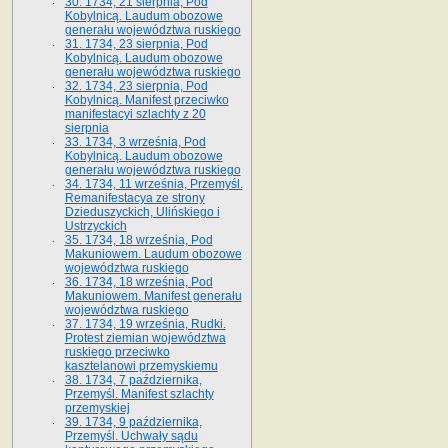
30. 1734, 21 sierpnia, Pod
Kobylnicą. Laudum obozowe
generału województwa ruskiego
31. 1734, 23 sierpnia, Pod
Kobylnicą. Laudum obozowe
generału województwa ruskiego
32. 1734, 23 sierpnia, Pod
Kobylnicą. Manifest przeciwko
manifestacyi szlachty z 20
sierpnia
33. 1734, 3 września, Pod
Kobylnicą. Laudum obozowe
generału województwa ruskiego
34. 1734, 11 września, Przemyśl.
Remanifestacya ze strony
Dzieduszyckich, Ulińskiego i
Ustrzyckich
35. 1734, 18 września, Pod
Makuniowem. Laudum obozowe
województwa ruskiego
36. 1734, 18 września, Pod
Makuniowem. Manifest generału
województwa ruskiego
37. 1734, 19 września, Rudki.
Protest ziemian województwa
ruskiego przeciwko
kasztelanowi przemyskiemu
38. 1734, 7 października,
Przemyśl. Manifest szlachty
przemyskiej
39. 1734, 9 października,
Przemyśl. Uchwały sądu