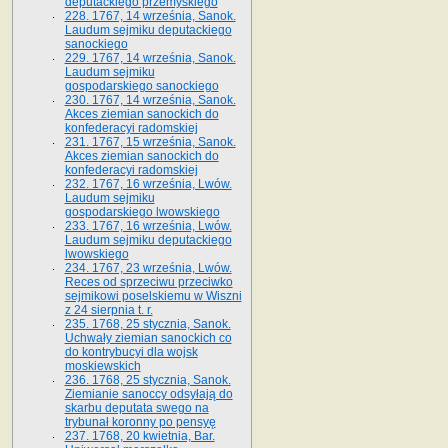
deputackiego przemyskiego
228. 1767, 14 września, Sanok.
Laudum sejmiku deputackiego
sanockiego
229. 1767, 14 września, Sanok.
Laudum sejmiku
gospodarskiego sanockiego
230. 1767, 14 września, Sanok.
Akces ziemian sanockich do
konfederacyi radomskiej
231. 1767, 15 września, Sanok.
Akces ziemian sanockich do
konfederacyi radomskiej
232. 1767, 16 września, Lwów.
Laudum sejmiku
gospodarskiego lwowskiego
233. 1767, 16 września, Lwów.
Laudum sejmiku deputackiego
lwowskiego
234. 1767, 23 września, Lwów.
Reces od sprzeciwu przeciwko
sejmikowi poselskiemu w Wiszni
z 24 sierpnia t. r.
235. 1768, 25 stycznia, Sanok.
Uchwały ziemian sanockich co
do kontrybucyi dla wojsk
moskiewskich
236. 1768, 25 stycznia, Sanok.
Ziemianie sanoccy odsyłają do
skarbu deputata swego na
trybunał koronny po pensyę
237. 1768, 20 kwietnia, Bar.