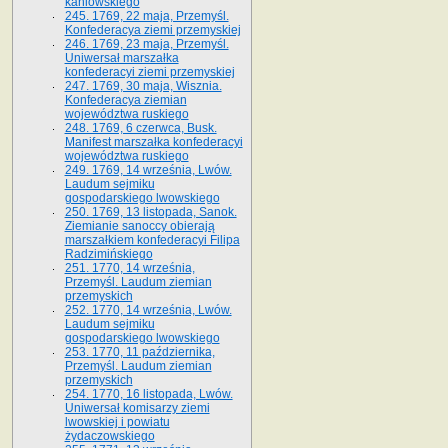
kaniowskiego
245. 1769, 22 maja, Przemyśl.
Konfederacya ziemi przemyskiej
246. 1769, 23 maja, Przemyśl.
Uniwersał marszałka
konfederacyi ziemi przemyskiej
247. 1769, 30 maja, Wisznia.
Konfederacya ziemian
województwa ruskiego
248. 1769, 6 czerwca, Busk.
Manifest marszałka konfederacyi
województwa ruskiego
249. 1769, 14 września, Lwów.
Laudum sejmiku
gospodarskiego lwowskiego
250. 1769, 13 listopada, Sanok.
Ziemianie sanoccy obierają
marszałkiem konfederacyi Filipa
Radzimińskiego
251. 1770, 14 września,
Przemyśl. Laudum ziemian
przemyskich
252. 1770, 14 września, Lwów.
Laudum sejmiku
gospodarskiego lwowskiego
253. 1770, 11 października,
Przemyśl. Laudum ziemian
przemyskich
254. 1770, 16 listopada, Lwów.
Uniwersał komisarzy ziemi
lwowskiej i powiatu
żydaczowskiego