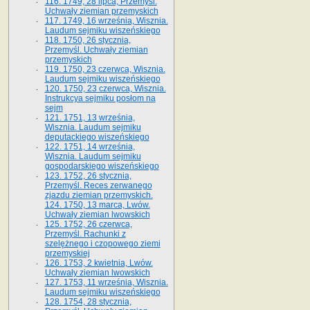
116. 1749, 28 lipca, Przemyśl.
Uchwały ziemian przemyskich
117. 1749, 16 września, Wisznia.
Laudum sejmiku wiszeńskiego
118. 1750, 26 stycznia,
Przemyśl. Uchwały ziemian
przemyskich
119. 1750, 23 czerwca, Wisznia.
Laudum sejmiku wiszeńskiego
120. 1750, 23 czerwca, Wisznia.
Instrukcya sejmiku posłom na
sejm
121. 1751, 13 września,
Wisznia. Laudum sejmiku
deputackiego wiszeńskiego
122. 1751, 14 września,
Wisznia. Laudum sejmiku
gospodarskiego wiszeńskiego
123. 1752, 26 stycznia,
Przemyśl. Reces zerwanego
zjazdu ziemian przemyskich.
124. 1750, 13 marca, Lwów.
Uchwały ziemian lwowskich
125. 1752, 26 czerwca,
Przemyśl. Rachunki z
szelężnego i czopowego ziemi
przemyskiej
126. 1753, 2 kwietnia, Lwów.
Uchwały ziemian lwowskich
127. 1753, 11 września, Wisznia.
Laudum sejmiku wiszeńskiego
128. 1754, 28 stycznia,