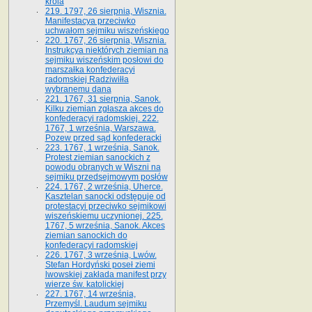
króla
219. 1797, 26 sierpnia, Wisznia.
Manifestacya przeciwko
uchwałom sejmiku wiszeńskiego
220. 1767, 26 sierpnia, Wisznia.
Instrukcya niektórych ziemian na
sejmiku wiszeńskim posłowi do
marszałka konfe­deracyi
radomskiej Radziwiłła
wybranemu dana
221. 1767, 31 sierpnia, Sanok.
Kilku ziemian zgłasza akces do
konfederacyi radomskiej. 222.
1767, 1 września, Warszawa.
Pozew przed sąd konfederacki
223. 1767, 1 września, Sanok.
Protest ziemian sanockich z
powodu obranych w Wiszni na
sejmiku przedsejmo­wym posłów
224. 1767, 2 września, Uherce.
Kasztelan sanocki odstępuje od
protestacyi przeciwko sejmikowi
wiszeńskiemu uczynionej. 225.
1767, 5 września, Sanok. Akces
ziemian sanockich do
konfederacyi radomskiej
226. 1767, 3 września, Lwów.
Stefan Hordyński poseł ziemi
lwowskiej zakłada manifest przy
wierze św. ka­tolickiej
227. 1767, 14 września,
Przemyśl. Laudum sejmiku