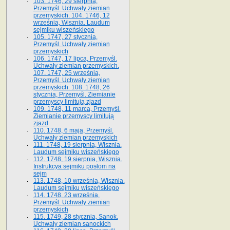
103. 1746, 29 sierpnia,
Przemyśl. Uchwały ziemian
przemyskich. 104. 1746, 12
września, Wisznia. Laudum
sejmiku wiszeńskiego
105. 1747, 27 stycznia,
Przemyśl. Uchwały ziemian
przemyskich
106. 1747, 17 lipca, Przemyśl.
Uchwały ziemian przemyskich.
107. 1747, 25 września,
Przemyśl. Uchwały ziemian
przemyskich. 108. 1748, 26
stycznia, Przemyśl. Ziemianie
przemyscy limitują zjazd
109. 1748, 11 marca, Przemyśl.
Ziemianie przemyscy limitują
zjazd
110. 1748, 6 maja, Przemyśl.
Uchwały ziemian przemyskich
111. 1748, 19 sierpnia, Wisznia.
Laudum sejmiku wiszeńskiego
112. 1748, 19 sierpnia, Wisznia.
Instrukcya sejmiku posłom na
sejm
113. 1748, 10 września, Wisznia.
Laudum sejmiku wiszeńskiego
114. 1748, 23 września,
Przemyśl. Uchwały ziemian
przemyskich
115. 1749, 28 stycznia, Sanok.
Uchwały ziemian sanockich