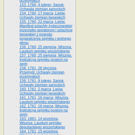
przemyskich
153. 1760, 4 lutego, Sanok.
Uchwała ziemian sanockich
154. 1760, 17 marca, Lwów.
Uchwały ziemian lwowskich
155. 1760, 22 marca, Lwów.
Manifest szlachty żydaczowskiej
przeciwko senatorom i szlachcie
lwowskiej z po­wodu
pogwałcenia sejmiku i wolnego
głosu
156. 1760, 25 sierpnia, Wisznia.
Laudum sejmiku wiszeńskiego
157. 1760, 25 sierpnia, Wisznia.
Instrukcya sejmiku posłom na
sejm
158. 1761, 26 stycznia,
Przemyśl. Uchwały ziemian
przemyskich
159. 1761, 9 lutego, Sanok.
Uchwały ziemian sanockich
160. 1761, 2 marca, Lwów.
Uchwały ziemian lwowskich
161. 1761, 16 marca, Wisznia.
Laudum sejmiku wiszeńskiego
162. 1761, 16 marca, Wisznia.
Instrukcya sejmiku posłom na
sejm
163. 1861, 14 września,
Wisznia. Laudum sejmiku
deputackiego wiszeńskiego
164. 1761, 15 września,