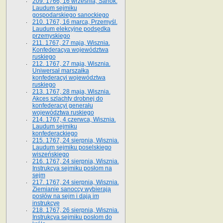
209. 1766, 16 września, Sanok.
Laudum sejmiku
gospodarskiego sanockiego
210. 1767, 16 marca, Przemyśl.
Laudum elekcyjne podsędka
przemyskiego
211. 1767, 27 maja, Wisznia.
Konfederacya województwa
ruskiego
212. 1767, 27 maja, Wisznia.
Uniwersał marszałka
konfederacyi województwa
ruskiego
213. 1767, 28 maja, Wisznia.
Akces szlachty drobnej do
konfederacyi generału
województwa ruskiego
214. 1767, 4 czerwca, Wisznia.
Laudum sejmiku
konfederackiego
215. 1767, 24 sierpnia, Wisznia.
Laudum sejmiku poselskiego
wiszeńskiego
216. 1767, 24 sierpnia, Wisznia.
Instrukcya sejmiku posłom na
sejm
217. 1767, 24 sierpnia, Wisznia.
Ziemianie sanoccy wybierają
posłów na sejm i dają im
instrukcyę
218. 1767, 26 sierpnia, Wisznia.
Instrukcya sejmiku posłom do