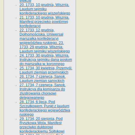
elekcie
20. 1733, 10 grudnia, Wisznia.
Laudum sejmiku
konfederackiego wiszeńskiego
21. 1733, 10 grudnia, Wisznia.
Manifest przeciwko powtórnej
konfederacyi
22. 1733, 12 grudnia,
Dołhomościska. Uniwersał
marszałka konfederacyi
województwa ruskiego. 23.
1733, 29 grudnia, Wisznia.
Laudum sejmiku wiszeńskiego
24. 1733, 30 grudnia, Wisznia.
Instrukcya sejmiku dana posłom
do marszałka w. koronnego
25. 1734, 30 kwietnia, Przemyśl.
Laudum ziemian przemyskich
26. 1734, 7 czerwca, Sanok.
Laudum ziemian sanockich
27. 1734, 7 czerwca, Sanok.
Instrukcya dla komisarza do
zlustrowania chorągwi
delegowanego
28. 1734, 6 lipca, Pod
Szczutkowem. Punkt z laudum
konfederackiego województwa
ruskiego
29. 1734, 20 sierpnia, Pod
Ryszkową Wolą. Manifest
przeciwko duktorowi
konfederackiemu Sołtykowi