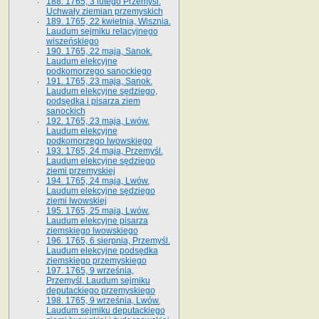
188. 1765, 3 lutego Przemyśl.
Uchwały ziemian przemyskich
189. 1765, 22 kwietnia, Wisznia.
Laudum sejmiku relacyjnego
wiszeńskiego
190. 1765, 22 maja, Sanok.
Laudum elekcyjne
podkomorzego sanockiego
191. 1765, 23 maja, Sanok.
Laudum elekcyjne sędziego,
podsędka i pisarza ziem
sanockich
192. 1765, 23 maja, Lwów.
Laudum elekcyjne
podkomorzego lwowskiego
193. 1765, 24 maja, Przemyśl.
Laudum elekcyjne sędziego
ziemi przemyskiej
194. 1765, 24 maja, Lwów.
Laudum elekcyjne sędziego
ziemi lwowskiej
195. 1765, 25 maja, Lwów.
Laudum elekcyjne pisarza
ziemskiego lwowskiego
196. 1765, 6 sierpnia, Przemyśl.
Laudum elekcyjne podsędka
ziemskiego przemyskiego
197. 1765, 9 września,
Przemyśl. Laudum sejmiku
deputackiego przemyskiego
198. 1765, 9 września, Lwów.
Laudum sejmiku deputackiego