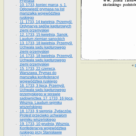
Prymasa
10. 1733, koniec marca, s. 1.
Odpowiedź prymasa na list
marszałka województwa
ruskiego
11. 1733, 14 kwietnia, Przemyśl.
Ordynacya sądów kapturowych
ziemi przemyskiej
12. 1733, 15 kwietnia, Sanok.
Laudum ziemian sanockich
13. 1733, 18 kwietnia, Przemyśl.
Uchwała sądu kapturowego
ziemi przemyskiej
14. 1733, 18 kwietnia, Przemyśl.
Uchwała sądu kapturowego
ziemi przemyskiej
«
15. 1733, 22 czerwca,
Warszawa. Prymas do
marszałka konfederacyi
województwa ruskiego
16. 1733, 3 lipca, Przemyśl.
Uchwała sądu kapturowego
przemyskiego w sprawie
sądownictwa. 17. 1733, 16 lipca,
Wisznia. Laudum sejmiku
wiszeńskiego
18. 1733, 9 sierpnia, Żydaczów.
Protest przeciwko uchwałom
sejmiku wiszeńskiego
19. 1733, 10 grudnia, Wisznia.
Konfederacya województwa
ruskiego przy Stanisławie