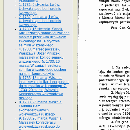
Przedmowa
1. 1731, 9 stycznia, Lwów.
Uchwała sądu boni ordinis
lwowskiego
2. 1732, 24 marca, Lwów.
Uchwała sądu boni ordinis
lwowskiego
3. 1733, 16 stycznia, Sanok.
Kilku szlachty sanockiej zakłada
manifest przeciwko uchwałom
zwołanego na 16 stycz­nia
sejmiku wiszeńskiego
4. 1733, marzec początek,
Warszawa. Józef Mniszek
marszałek w. kor. do sejmiku
wiszeńskiego. 5. 1733, 16
marca, Wisznia. Instrukcya
sejmiku wiszeńskiego posłom
na sejm konwokacyjny
6. 1733, 18 marca, Wisznia.
Instrukcya sejmiku dana posłom
do marszałka w. koronnego. 7.
1733, 20 marca, Wisznia.
Konfederacya województwa
ruskiego
8. 1733, 26 marca, Wisznia.
Laudum ziem
skonfederowanych
województwa ruskiego
9. 1733, 26 marca, Wisznia.
Marszałek konfederacyi
województwa ruskiego do