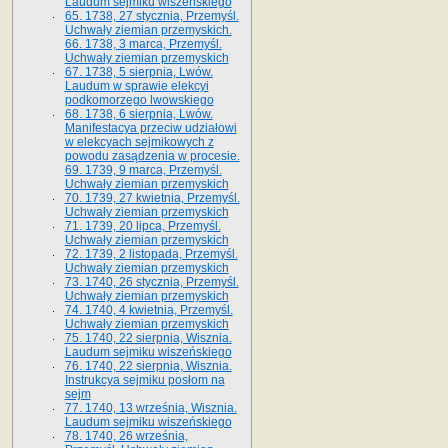
Laudum sejmiku wiszeńskiego
65. 1738, 27 stycznia, Przemyśl.
Uchwały ziemian przemyskich­­.
66. 1738, 3 marca, Przemyśl.
Uchwały ziemian przemyskich­
67. 1738, 5 sierpnia, Lwów.
Laudum w sprawie elekcyi
podkomorzego lwowskiego
68. 1738, 6 sierpnia, Lwów.
Manifestacya przeciw udziałowi
w elekcyach sejmikowych z
powodu zasądzenia w procesie.
69. 1739, 9 marca, Przemyśl.
Uchwały ziemian przemyskich
70. 1739, 27 kwietnia, Przemyśl.
Uchwały ziemian przemyskich
71. 1739, 20 lipca, Przemyśl.
Uchwały ziemian przemyskich
72. 1739, 2 listopada, Przemyśl.
Uchwały ziemian przemyskich
73. 1740, 26 stycznia, Przemyśl.
Uchwały ziemian przemyskich
74. 1740, 4 kwietnia, Przemyśl.
Uchwały ziemian przemyskich
75. 1740, 22 sierpnia, Wisznia.
Laudum sejmiku wiszeńskiego
76. 1740, 22 sierpnia, Wisznia.
Instrukcya sejmiku posłom na
sejm
77. 1740, 13 września, Wisznia.
Laudum sejmiku wiszeńskiego
78. 1740, 26 września,