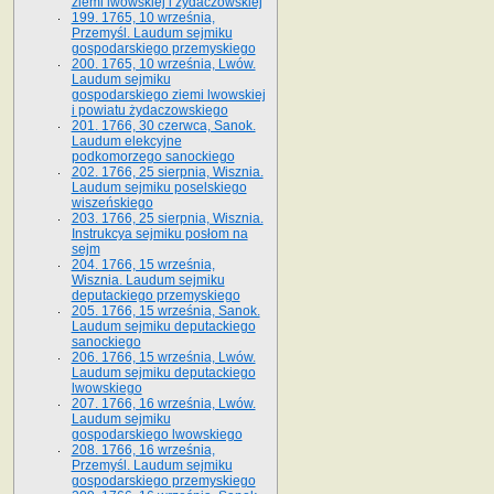
ziemi lwowskiej i żydaczowskiej
199. 1765, 10 września,
Przemyśl. Laudum sejmiku
gospodarskiego przemyskiego
200. 1765, 10 września, Lwów.
Laudum sejmiku
gospodarskiego ziemi lwowskiej
i powiatu żydaczowskiego
201. 1766, 30 czerwca, Sanok.
Laudum elekcyjne
podkomorzego sanockiego
202. 1766, 25 sierpnia, Wisznia.
Laudum sejmiku poselskiego
wiszeńskiego
203. 1766, 25 sierpnia, Wisznia.
Instrukcya sejmiku posłom na
sejm
204. 1766, 15 września,
Wisznia. Laudum sejmiku
deputackiego przemyskiego
205. 1766, 15 września, Sanok.
Laudum sejmiku deputackiego
sanockiego
206. 1766, 15 września, Lwów.
Laudum sejmiku deputackiego
lwowskiego
207. 1766, 16 września, Lwów.
Laudum sejmiku
gospodarskiego lwowskiego
208. 1766, 16 września,
Przemyśl. Laudum sejmiku
gospodarskiego przemyskiego