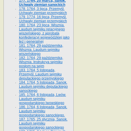
177. 1764, 20 marca, Sanok.
Uchwały ziemian sanockich
178. 1764, 3 lipca, Przemyśl.
Uchwały ziemian przemyskich
179. 1774, 16 lipca, Przemyśl.
Uchwały ziemian przemyskich
180. 1764, 23 lipca, Wisznia.
Laudum sejmiku relacyjnego
wiszeńskiego, z aprobatą
konfederacyi wojewódzkiej jako
też i generalnej
181. 1764, 29 października,
Wisznia. Laudum sejmiku
wiszeńskiego
182. 1764, 29 października,
Wisznia. Instrukcya sejmiku
posłom na sejm
183. 1764, 5 listopada,
Przemyśl. Laudum sejmiku
deputackiego przemyskiego
184. 1764, 5 listopada, Sanok.
Laudum sejmiku deputackiego
sanockiego
185. 1764, 6 listopada, Lwów.
Laudum sejmiku
gospodarskiego lwowskiego
186. 1764, 6 listopada, Sanok.
Laudum sejmiku
gospodarskiego sanockiego.
187. 1765, 25 stycznia, Sanok.
Laudum sejmiku
gospodarskiego sanockiego