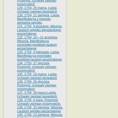
Przemyśl. Uchwały ziemian
przemyskich
129. 1754, 25 marca, Lwów.
Uchwały ziemian lwowskich
130. 1754, 21 sierpnia, Lwów.
Manifestacya z powodu
zerwania sejmiku
131. 1754, 9 września, Wisznia.
Laudum sejmiku deputackiego
wiszeńskiego
132. 1754, 10—11 września,
Wisznia. Manifestacya
przeciwko punktowi laudum
wiszeńskiego
133. 1754, 4 listopada, Lwów.
Manifestacya przeciwko
punktowi laudum wiszeńskiego
134. 1755, 27 stycznia,
Przemyśl. Uchwały ziemian
przemyskich
135. 1755, 10 marca, Lwów.
Uchwały ziemian lwowskich
136. 1756, 26 stycznia,
Przemyśl. Uchwały ziemian
przemyskich
137. 1756, 29 marca Lwów.
Uchwały ziemian lwowskich
138. 1756, 4 maja, Przemyśl.
Uchwały ziemian przemyskich.
139. 1756, 23 sierpnia, Wisznia.
Laudum sejmiku wiszeńskiego
140. 1756, 23 sierpnia, Wisznia.