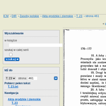
ICM
›
DIR
›
Zasoby polskie
›
Akta grodzkie i ziemskie
›
T. 23
› strona 461
«
Wyszukiwanie
w książce
szukaj w całej serii
Idź do
strona:
Pobierz pełen tekst
T. 23.txt
Nawigacja
Akta grodzkie i ziemskie
T. 23