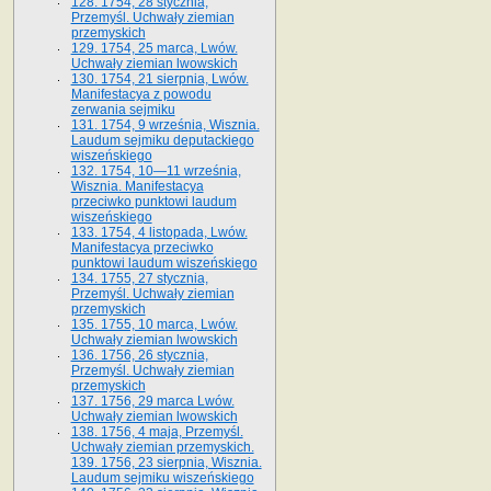
128. 1754, 28 stycznia,
Przemyśl. Uchwały ziemian
przemyskich
129. 1754, 25 marca, Lwów.
Uchwały ziemian lwowskich
130. 1754, 21 sierpnia, Lwów.
Manifestacya z powodu
zerwania sejmiku
131. 1754, 9 września, Wisznia.
Laudum sejmiku deputackiego
wiszeńskiego
132. 1754, 10—11 września,
Wisznia. Manifestacya
przeciwko punktowi laudum
wiszeńskiego
133. 1754, 4 listopada, Lwów.
Manifestacya przeciwko
punktowi laudum wiszeńskiego
134. 1755, 27 stycznia,
Przemyśl. Uchwały ziemian
przemyskich
135. 1755, 10 marca, Lwów.
Uchwały ziemian lwowskich
136. 1756, 26 stycznia,
Przemyśl. Uchwały ziemian
przemyskich
137. 1756, 29 marca Lwów.
Uchwały ziemian lwowskich
138. 1756, 4 maja, Przemyśl.
Uchwały ziemian przemyskich.
139. 1756, 23 sierpnia, Wisznia.
Laudum sejmiku wiszeńskiego