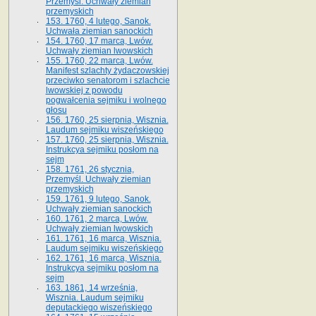
Przemyśl. Uchwały ziemian
przemyskich
153. 1760, 4 lutego, Sanok.
Uchwała ziemian sanockich
154. 1760, 17 marca, Lwów.
Uchwały ziemian lwowskich
155. 1760, 22 marca, Lwów.
Manifest szlachty żydaczowskiej
przeciwko senatorom i szlachcie
lwowskiej z po­wodu
pogwałcenia sejmiku i wolnego
głosu
156. 1760, 25 sierpnia, Wisznia.
Laudum sejmiku wiszeńskiego
157. 1760, 25 sierpnia, Wisznia.
Instrukcya sejmiku posłom na
sejm
158. 1761, 26 stycznia,
Przemyśl. Uchwały ziemian
przemyskich
159. 1761, 9 lutego, Sanok.
Uchwały ziemian sanockich
160. 1761, 2 marca, Lwów.
Uchwały ziemian lwowskich
161. 1761, 16 marca, Wisznia.
Laudum sejmiku wiszeńskiego
162. 1761, 16 marca, Wisznia.
Instrukcya sejmiku posłom na
sejm
163. 1861, 14 września,
Wisznia. Laudum sejmiku
deputackiego wiszeńskiego