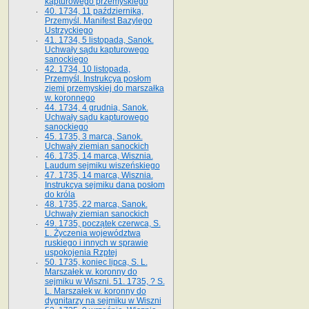
kapturowego przemyskiego
40. 1734, 11 października,
Przemyśl. Manifest Bazylego
Ustrzyckiego
41. 1734, 5 listopada, Sanok.
Uchwały sądu kapturowego
sanockiego
42. 1734, 10 listopada,
Przemyśl. Instrukcya posłom
ziemi przemyskiej do marszałka
w. koronnego
44. 1734, 4 grudnia, Sanok.
Uchwały sądu kapturowego
sanockiego
45. 1735, 3 marca, Sanok.
Uchwały ziemian sanockich
46. 1735, 14 marca, Wisznia.
Laudum sejmiku wiszeńskiego
47. 1735, 14 marca, Wisznia.
Instrukcya sejmiku dana posłom
do króla
48. 1735, 22 marca, Sanok.
Uchwały ziemian sanockich
49. 1735, początek czerwca, S.
L. Życzenia województwa
ruskiego i innych w sprawie
uspokojenia Rzptej
50. 1735, koniec lipca, S. L.
Marszałek w. koronny do
sejmiku w Wiszni. 51. 1735, ? S.
L. Marszałek w. koronny do
dygnitarzy na sejmiku w Wiszni