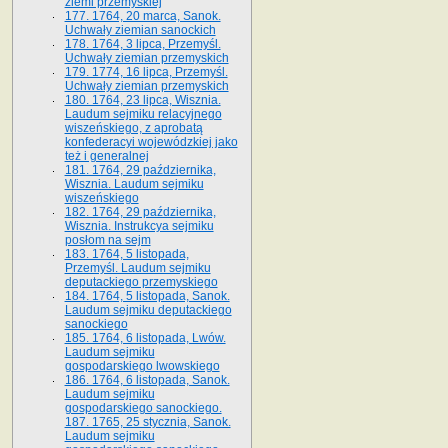
ziemi przemyskiej
177. 1764, 20 marca, Sanok.
Uchwały ziemian sanockich
178. 1764, 3 lipca, Przemyśl.
Uchwały ziemian przemyskich
179. 1774, 16 lipca, Przemyśl.
Uchwały ziemian przemyskich
180. 1764, 23 lipca, Wisznia.
Laudum sejmiku relacyjnego
wiszeńskiego, z aprobatą
konfederacyi wojewódzkiej jako
też i generalnej
181. 1764, 29 października,
Wisznia. Laudum sejmiku
wiszeńskiego
182. 1764, 29 października,
Wisznia. Instrukcya sejmiku
posłom na sejm
183. 1764, 5 listopada,
Przemyśl. Laudum sejmiku
deputackiego przemyskiego
184. 1764, 5 listopada, Sanok.
Laudum sejmiku deputackiego
sanockiego
185. 1764, 6 listopada, Lwów.
Laudum sejmiku
gospodarskiego lwowskiego
186. 1764, 6 listopada, Sanok.
Laudum sejmiku
gospodarskiego sanockiego.
187. 1765, 25 stycznia, Sanok.
Laudum sejmiku