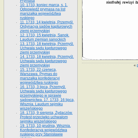
Prymasa
10. 1733, koniec marca, s. 1.
Odpowiedź prymasa na list
marszałka województwa
ruskiego
11. 1733, 14 kwietnia, Przemyśl.
Ordynacya sądów kapturowych
ziemi przemyskiej
12. 1733, 15 kwietnia, Sanok.
Laudum ziemian sanockich
13. 1733, 18 kwietnia, Przemyśl.
Uchwała sądu kapturowego
ziemi przemyskiej
14. 1733, 18 kwietnia, Przemyśl.
Uchwała sądu kapturowego
«
ziemi przemyskiej
15. 1733, 22 czerwca,
Warszawa. Prymas do
marszałka konfederacyi
województwa ruskiego
16. 1733, 3 lipca, Przemyśl.
Uchwała sądu kapturowego
przemyskiego w sprawie
sądownictwa. 17. 1733, 16 lipca,
Wisznia. Laudum sejmiku
wiszeńskiego
18. 1733, 9 sierpnia, Żydaczów.
Protest przeciwko uchwałom
sejmiku wiszeńskiego
19. 1733, 10 grudnia, Wisznia.
Konfederacya województwa
ruskiego przy Stanisławie