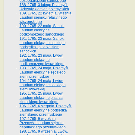
gospodarskiego sanockiego
188. 1765, 3 lutego Przemyśl.
Uchwały ziemian przemyskich
189. 1765, 22 kwietnia, Wisznia.
Laudum sejmiku relacyjnego
wiszeńskiego
190. 1765, 22 maja, Sanok.
Laudum elekcyjne
podkomorzego sanockiego
191. 1765, 23 maja, Sanok.
Laudum elekcyjne sędziego,
podsędka i pisarza ziem
sanockich
192. 1765, 23 maja, Lwów.
Laudum elekcyjne
podkomorzego lwowskiego
193. 1765, 24 maja, Przemyśl.
Laudum elekcyjne sędziego
ziemi przemyskiej
194. 1765, 24 maja, Lwów.
Laudum elekcyjne sędziego
ziemi lwowskiej
195. 1765, 25 maja, Lwów.
Laudum elekcyjne pisarza
ziemskiego lwowskiego
196. 1765, 6 sierpnia, Przemyśl.
Laudum elekcyjne podsędka
ziemskiego przemyskiego
197. 1765, 9 września,
Przemyśl. Laudum sejmiku
deputackiego przemyskiego
198. 1765, 9 września, Lwów.