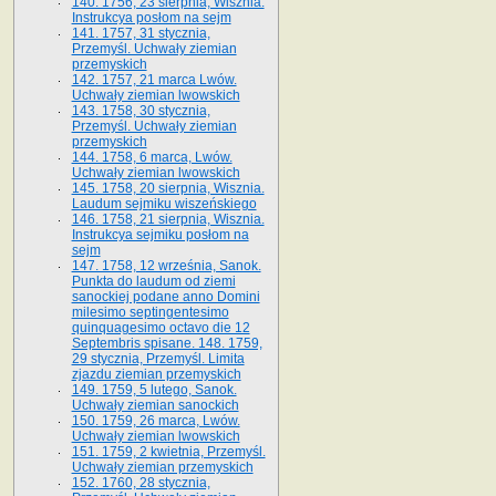
140. 1756, 23 sierpnia, Wisznia.
Instrukcya posłom na sejm
141. 1757, 31 stycznia,
Przemyśl. Uchwały ziemian
przemyskich
142. 1757, 21 marca Lwów.
Uchwały ziemian lwowskich
143. 1758, 30 stycznia,
Przemyśl. Uchwały ziemian
przemyskich
144. 1758, 6 marca, Lwów.
Uchwały ziemian lwowskich
145. 1758, 20 sierpnia, Wisznia.
Laudum sejmiku wiszeńskiego
146. 1758, 21 sierpnia, Wisznia.
Instrukcya sejmiku posłom na
sejm
147. 1758, 12 września, Sanok.
Punkta do laudum od ziemi
sanockiej podane anno Domini
milesimo septingentesimo
quinquagesimo octavo die 12
Septembris spisane. 148. 1759,
29 stycznia, Przemyśl. Limita
zjazdu ziemian przemyskich
149. 1759, 5 lutego, Sanok.
Uchwały ziemian sanockich
150. 1759, 26 marca, Lwów.
Uchwały ziemian lwowskich
151. 1759, 2 kwietnia, Przemyśl.
Uchwały ziemian przemyskich
152. 1760, 28 stycznia,