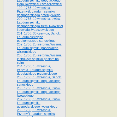
Laudum sejmiku deputackiego
ziemi lwowskiej i żydaczowskiej
199. 1765, 10 września,
Przemyśl. Laudum sejmiku
gospodarskiego przemyskiego
200. 1765, 10 września, Lwów.
Laudum sejmiku
gospodarskiego ziemi lwowskiej
i powiatu żydaczowskiego
201. 1766, 30 czerwca, Sanok.
Laudum elekcyjne
podkomorzego sanockiego
202. 1766, 25 sierpnia, Wisznia.
Laudum sejmiku poselskiego
wiszeńskiego
203. 1766, 25 sierpnia, Wisznia.
Instrukcya sejmiku posłom na
sejm
204. 1766, 15 września,
Wisznia. Laudum sejmiku
deputackiego przemyskiego
205. 1766, 15 września, Sanok.
Laudum sejmiku deputackiego
sanockiego
206. 1766, 15 września, Lwów.
Laudum sejmiku deputackiego
lwowskiego
207. 1766, 16 września, Lwów.
Laudum sejmiku
gospodarskiego lwowskiego
208. 1766, 16 września,
Przemyśl. Laudum sejmiku