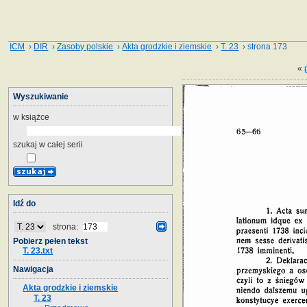
ICM
›
DIR
›
Zasoby polskie
›
Akta grodzkie i ziemskie
›
T. 23
› strona 173
«
Wyszukiwanie
w książce
szukaj w całej serii
Idź do
strona:
Pobierz pełen tekst
T. 23.txt
Nawigacja
Akta grodzkie i ziemskie
T. 23