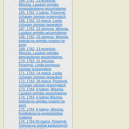
164. 1761, 15 września,
Wisznia. Laudum sejmiku
gospodarskiego wiszeńskiego
165. 1762, 1 lutego, Przemyśl.
Uchwały ziemian przemyskich
166. 1762, 22 marca, Lwów.
Uchwały ziemian lwowskich
167. 1762, 23 sierpnia, Wisznia.
Laudum sejmiku wiszeńskiego
168. 1762, 23 sierpnia, Wisznia.
Instrukcya sejmiku posłom na
sejm
169. 1762, 13 września,
Wisznia. Laudum sejmiku
deputackiego wiszeńskiego.
170. 1763, 31 stycznia,
Przemyśl. Limita kongresu
ziemian przemyskich
171. 1763, 14 marca, Lwów.
Uchwały ziemian lwowskich
172. 1763, 28 marca, Przemyśl.
Uchwały ziemian przemyskich
173. 1764, 6 lutego, Wisznia.
Laudum sejmiku wiszeńskiego
174. 1764, 6 lutego Wisznia.
Instrukcya sejmiku posłom na
sejm
175. 1764, 6 lutego, Wisznia.
Konfederacya województwa
ruskiego
176. 1764 20 marca, Przemyśl.
Ordynacya sądów kapturowych