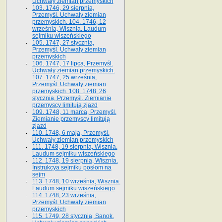
Uchwały ziemian przemyskich
103. 1746, 29 sierpnia,
Przemyśl. Uchwały ziemian
przemyskich. 104. 1746, 12
września, Wisznia. Laudum
sejmiku wiszeńskiego
105. 1747, 27 stycznia,
Przemyśl. Uchwały ziemian
przemyskich
106. 1747, 17 lipca, Przemyśl.
Uchwały ziemian przemyskich.
107. 1747, 25 września,
Przemyśl. Uchwały ziemian
przemyskich. 108. 1748, 26
stycznia, Przemyśl. Ziemianie
przemyscy limitują zjazd
109. 1748, 11 marca, Przemyśl.
Ziemianie przemyscy limitują
zjazd
110. 1748, 6 maja, Przemyśl.
Uchwały ziemian przemyskich
111. 1748, 19 sierpnia, Wisznia.
Laudum sejmiku wiszeńskiego
112. 1748, 19 sierpnia, Wisznia.
Instrukcya sejmiku posłom na
sejm
113. 1748, 10 września, Wisznia.
Laudum sejmiku wiszeńskiego
114. 1748, 23 września,
Przemyśl. Uchwały ziemian
przemyskich
115. 1749, 28 stycznia, Sanok.