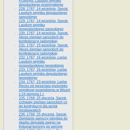
Przemyśl. Laudum sejmiku
deputackiego przemyskiego
228. 1767, 14 września, Sanok.
Laudum sejmiku deputackiego
sanockiego
229. 1767, 14 września, Sanok.
Laudum sejmiku
gospodarskiego sanockiego
230. 1767, 14 września, Sanok.
Akces ziemian sanockich do
konfederacyi radomskiej
231. 1767, 15 września, Sanok.
Akces ziemian sanockich do
konfederacyi radomskiej
232. 1767, 16 września, Lwów.
Laudum sejmiku
gospodarskiego lwowskiego
233. 1767, 16 września, Lwów.
Laudum sejmiku deputackiego
lwowskiego
234. 1767, 23 września, Lwów.
Reces od sprzeciwu przeciwko
sejmikowi poselskiemu w Wiszni
z 24 sierpnia t. r.
235. 1768, 25 stycznia, Sanok.
Uchwały ziemian sanockich co
do kontrybucyi dla wojsk
moskiewskich
236. 1768, 25 stycznia, Sanok.
Ziemianie sanoccy odsyłają do
skarbu deputata swego na
trybunał koronny po pensyę