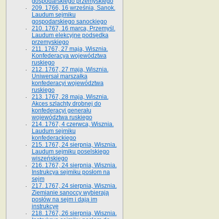
gospodarskiego przemyskiego
209. 1766, 16 września, Sanok.
Laudum sejmiku
gospodarskiego sanockiego
210. 1767, 16 marca, Przemyśl.
Laudum elekcyjne podsędka
przemyskiego
211. 1767, 27 maja, Wisznia.
Konfederacya województwa
ruskiego
212. 1767, 27 maja, Wisznia.
Uniwersał marszałka
konfederacyi województwa
ruskiego
213. 1767, 28 maja, Wisznia.
Akces szlachty drobnej do
konfederacyi generału
województwa ruskiego
214. 1767, 4 czerwca, Wisznia.
Laudum sejmiku
konfederackiego
215. 1767, 24 sierpnia, Wisznia.
Laudum sejmiku poselskiego
wiszeńskiego
216. 1767, 24 sierpnia, Wisznia.
Instrukcya sejmiku posłom na
sejm
217. 1767, 24 sierpnia, Wisznia.
Ziemianie sanoccy wybierają
posłów na sejm i dają im
instrukcyę
218. 1767, 26 sierpnia, Wisznia.