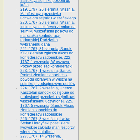
Instrukcya sejmiku posłom do
króla
219. 1797, 26 sierpnia, Wisznia.
Manifestacya przeciwko
uchwałom sejmiku wiszeńskiego
220. 1767, 26 sierpnia, Wisznia.
Instrukcya niektórych ziemian na
sejmiku wiszeńskim posłowi do
marszałka konfe­deracyi
radomskiej Radziwiłła
wybranemu dana
221. 1767, 31 sierpnia, Sanok.
Kilku ziemian zgłasza akces do
konfederacyi radomskiej. 222.
1767, 1 września, Warszawa.
Pozew przed sąd konfederacki
223. 1767, 1 września, Sanok.
Protest ziemian sanockich z
powodu obranych w Wiszni na
sejmiku przedsejmo­wym posłów
224. 1767, 2 września, Uherce.
Kasztelan sanocki odstępuje od
protestacyi przeciwko sejmikowi
wiszeńskiemu uczynionej. 225.
1767, 5 września, Sanok. Akces
ziemian sanockich do
konfederacyi radomskiej
226. 1767, 3 września, Lwów.
Stefan Hordyński poseł ziemi
lwowskiej zakłada manifest przy
wierze św. ka­tolickiej
227. 1767, 14 września,