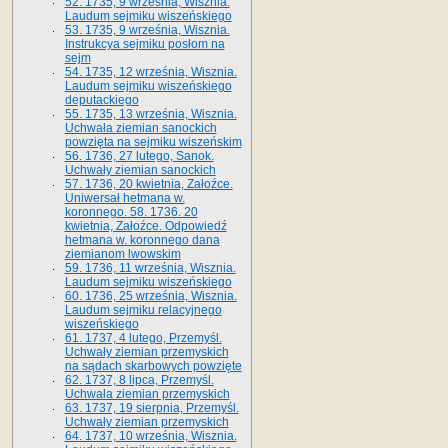
52. 1735, 9 września, Wisznia.
Laudum sejmiku wiszeńskiego
53. 1735, 9 września, Wisznia.
Instrukcya sejmiku posłom na
sejm
54. 1735, 12 września, Wisznia.
Laudum sejmiku wiszeńskiego
deputackiego
55. 1735, 13 września, Wisznia.
Uchwała ziemian sanockich
powzięta na sejmiku wiszeńskim
56. 1736, 27 lutego, Sanok.
Uchwały ziemian sanockich
57. 1736, 20 kwietnia, Załoźce.
Uniwersał hetmana w.
koronnego. 58. 1736. 20
kwietnia, Załoźce. Odpowiedź
hetmana w. koronnego dana
ziemianom lwowskim
59. 1736, 11 września, Wisznia.
Laudum sejmiku wiszeńskiego
60. 1736, 25 września, Wisznia.
Laudum sejmiku relacyjnego
wiszeńskiego
61. 1737, 4 lutego, Przemyśl.
Uchwały ziemian przemyskich
na sądach skarbowych powzięte
62. 1737, 8 lipca, Przemyśl.
Uchwała ziemian przemyskich
63. 1737, 19 sierpnia, Przemyśl.
Uchwały ziemian przemyskich
64. 1737, 10 września, Wisznia.