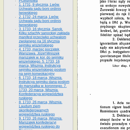
Przedmowa
1. 1731, 9 stycznia, Lwów.
Uchwała sądu boni ordinis
lwowskiego
2. 1732, 24 marca, Lwów.
Uchwała sądu boni ordinis
lwowskiego
3. 1733, 16 stycznia, Sanok.
Kilku szlachty sanockiej zakłada
manifest przeciwko uchwałom
zwołanego na 16 stycz­nia
sejmiku wiszeńskiego
4. 1733, marzec początek,
Warszawa. Józef Mniszek
marszałek w. kor. do sejmiku
wiszeńskiego. 5. 1733, 16
marca, Wisznia. Instrukcya
sejmiku wiszeńskiego posłom
na sejm konwokacyjny
6. 1733, 18 marca, Wisznia.
Instrukcya sejmiku dana posłom
do marszałka w. koronnego. 7.
1733, 20 marca, Wisznia.
Konfederacya województwa
ruskiego
8. 1733, 26 marca, Wisznia.
Laudum ziem
skonfederowanych
województwa ruskiego
9. 1733, 26 marca, Wisznia.
Marszałek konfederacyi
województwa ruskiego do