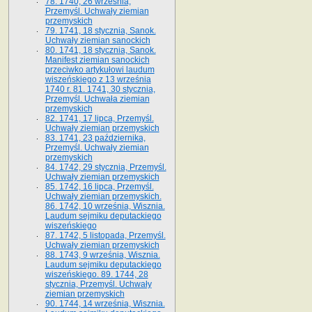
78. 1740, 26 września,
Przemyśl. Uchwały ziemian
przemyskich
79. 1741, 18 stycznia, Sanok.
Uchwały ziemian sanockich
80. 1741, 18 stycznia, Sanok.
Manifest ziemian sanockich
przeciwko artykułowi laudum
wiszeńskiego z 13 wrze­śnia
1740 r. 81. 1741, 30 stycznia,
Przemyśl. Uchwała ziemian
przemyskich
82. 1741, 17 lipca, Przemyśl.
Uchwały ziemian przemyskich
83. 1741, 23 października,
Przemyśl. Uchwały ziemian
przemyskich
84. 1742, 29 stycznia, Przemyśl.
Uchwały ziemian przemyskich
85. 1742, 16 lipca, Przemyśl.
Uchwały ziemian przemyskich.
86. 1742, 10 września, Wisznia.
Laudum sejmiku deputackiego
wiszeńskiego
87. 1742, 5 listopada, Przemyśl.
Uchwały ziemian przemyskich
88. 1743, 9 września, Wisznia.
Laudum sejmiku deputackiego
wiszeńskiego. 89. 1744, 28
stycznia, Przemyśl. Uchwały
ziemian przemyskich
90. 1744, 14 września, Wisznia.