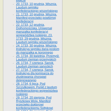
elekcie
20. 1733, 10 grudnia, Wisznia.
Laudum sejmiku
konfederackiego wiszeńskiego
21. 1733, 10 grudnia, Wisznia.
Manifest przeciwko powtórnej
konfederacyi
22. 1733, 12 grudnia,
Dołhomościska. Uniwersał
marszałka konfederacyi
województwa ruskiego. 23.
1733, 29 grudnia, Wisznia.
Laudum sejmiku wiszeńskiego
24. 1733, 30 grudnia, Wisznia.
Instrukcya sejmiku dana posłom
do marszałka w. koronnego
25. 1734, 30 kwietnia, Przemyśl.
Laudum ziemian przemyskich
26. 1734, 7 czerwca, Sanok.
Laudum ziemian sanockich
27. 1734, 7 czerwca, Sanok.
Instrukcya dla komisarza do
zlustrowania chorągwi
delegowanego
28. 1734, 6 lipca, Pod
Szczutkowem. Punkt z laudum
konfederackiego województwa
ruskiego
29. 1734, 20 sierpnia, Pod
Ryszkową Wolą. Manifest
przeciwko duktorowi
konfederackiemu Sołtykowi