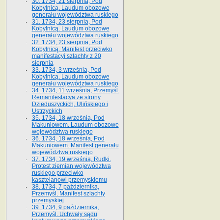
30. 1734, 21 sierpnia, Pod
Kobylnicą. Laudum obozowe
generału województwa ruskiego
31. 1734, 23 sierpnia, Pod
Kobylnicą. Laudum obozowe
generału województwa ruskiego
32. 1734, 23 sierpnia, Pod
Kobylnicą. Manifest przeciwko
manifestacyi szlachty z 20
sierpnia
33. 1734, 3 września, Pod
Kobylnicą. Laudum obozowe
generału województwa ruskiego
34. 1734, 11 września, Przemyśl.
Remanifestacya ze strony
Dzieduszyckich, Ulińskiego i
Ustrzyckich
35. 1734, 18 września, Pod
Makuniowem. Laudum obozowe
województwa ruskiego
36. 1734, 18 września, Pod
Makuniowem. Manifest generału
województwa ruskiego
37. 1734, 19 września, Rudki.
Protest ziemian województwa
ruskiego przeciwko
kasztelanowi przemyskiemu
38. 1734, 7 października,
Przemyśl. Manifest szlachty
przemyskiej
39. 1734, 9 października,
Przemyśl. Uchwały sądu