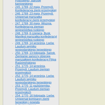
Potockiego, starostę
kaniowskiego
245. 1769, 22 maja, Przemyśl.
Konfederacya ziemi przemyskiej
246. 1769, 23 maja, Przemyśl.
Uniwersał marszałka
konfederacyi ziemi przemyskiej
247. 1769, 30 maja, Wisznia.
Konfederacya ziemian
województwa ruskiego
248. 1769, 6 czerwca, Busk.
Manifest marszałka konfederacyi
województwa ruskiego
249. 1769, 14 września, Lwów.
Laudum sejmiku
gospodarskiego lwowskiego
250. 1769, 13 listopada, Sanok.
Ziemianie sanoccy obierają
marszałkiem konfederacyi Filipa
Radzimińskiego
251. 1770, 14 września,
Przemyśl. Laudum ziemian
przemyskich
252. 1770, 14 września, Lwów.
Laudum sejmiku
gospodarskiego lwowskiego
253. 1770, 11 października,
Przemyśl. Laudum ziemian
przemyskich
254. 1770, 16 listopada, Lwów.
Uniwersał komisarzy ziemi
lwowskiej i powiatu