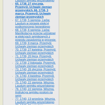
Laudum sejmiku wiszeńskiego
65. 1738, 27 stycznia,
Przemyśl. Uchwały ziemian
przemyskich­­. 66. 1738, 3
marca, Przemyśl. Uchwały
ziemian przemyskich­
67. 1738, 5 sierpnia, Lwów.
Laudum w sprawie elekcyi
podkomorzego lwowskiego
68. 1738, 6 sierpnia, Lwów.
Manifestacya przeciw udziałowi
w elekcyach sejmikowych z
powodu zasądzenia w procesie.
69. 1739, 9 marca, Przemyśl.
Uchwały ziemian przemyskich
70. 1739, 27 kwietnia, Przemyśl.
Uchwały ziemian przemyskich
71. 1739, 20 lipca, Przemyśl.
Uchwały ziemian przemyskich
72. 1739, 2 listopada, Przemyśl.
Uchwały ziemian przemyskich
73. 1740, 26 stycznia, Przemyśl.
Uchwały ziemian przemyskich
74. 1740, 4 kwietnia, Przemyśl.
Uchwały ziemian przemyskich
75. 1740, 22 sierpnia, Wisznia.
Laudum sejmiku wiszeńskiego
76. 1740, 22 sierpnia, Wisznia.
Instrukcya sejmiku posłom na
sejm
77. 1740, 13 września, Wisznia.
Laudum sejmiku wiszeńskiego