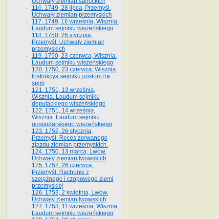
Uchwały ziemian sanockich
116. 1749, 28 lipca, Przemyśl.
Uchwały ziemian przemyskich
117. 1749, 16 września, Wisznia.
Laudum sejmiku wiszeńskiego
118. 1750, 26 stycznia,
Przemyśl. Uchwały ziemian
przemyskich
119. 1750, 23 czerwca, Wisznia.
Laudum sejmiku wiszeńskiego
120. 1750, 23 czerwca, Wisznia.
Instrukcya sejmiku posłom na
sejm
121. 1751, 13 września,
Wisznia. Laudum sejmiku
deputackiego wiszeńskiego
122. 1751, 14 września,
Wisznia. Laudum sejmiku
gospodarskiego wiszeńskiego
123. 1752, 26 stycznia,
Przemyśl. Reces zerwanego
zjazdu ziemian przemyskich.
124. 1750, 13 marca, Lwów.
Uchwały ziemian lwowskich
125. 1752, 26 czerwca,
Przemyśl. Rachunki z
szelężnego i czopowego ziemi
przemyskiej
126. 1753, 2 kwietnia, Lwów.
Uchwały ziemian lwowskich
127. 1753, 11 września, Wisznia.
Laudum sejmiku wiszeńskiego