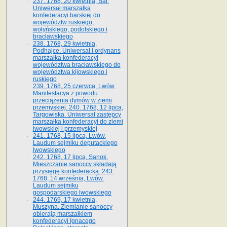
237. 1768, 20 kwietnia, Bar.
Uniwersał marszałka
konfederacyi barskiej do
województw ruskiego,
wołyńskiego, podolskiego i
bracławskiego
238. 1768, 29 kwietnia,
Podhajce. Uniwersał i ordynans
marszałka konfederacyi
województwa bracławskiego do
wo­jewództwa kijowskiego i
ruskiego
239. 1768, 25 czerwca, Lwów.
Manifestacya z powodu
przeciążenia dymów w ziemi
przemyskiej. 240. 1768, 12 lipca,
Targowiska. Uniwersał zastępcy
marszałka konfederacyi do ziemi
lwowskiej i przemyskiej
241. 1768, 15 lipca, Lwów.
Laudum sejmiku deputackiego
lwowskiego
242. 1768, 17 lipca, Sanok.
Mieszczanie sanoccy składają
przysięgę konfederacką. 243.
1768, 14 września, Lwów.
Laudum sejmiku
gospodarskiego lwowskiego
244. 1769, 17 kwietnia,
Muszyna. Ziemianie sanoccy
obierają marszałkiem
konfederacyi Ignacego