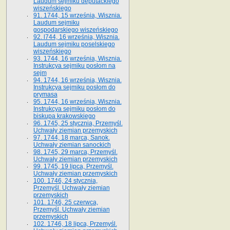
Laudum sejmiku deputackiego
wiszeńskiego
91. 1744, 15 września, Wisznia.
Laudum sejmiku
gospodarskiego wiszeńskiego
92. l744, 16 września, Wisznia.
Laudum sejmiku poselskiego
wiszeńskiego
93. 1744, 16 września, Wisznia.
Instrukcya sejmiku posłom na
sejm
94. 1744, 16 września, Wisznia.
Instrukcya sejmiku posłom do
prymasa
95. 1744, 16 września, Wisznia.
Instrukcya sejmiku posłom do
biskupa krakowskiego
96. 1745, 25 stycznia, Przemyśl.
Uchwały ziemian przemyskich
97. 1744, 18 marca, Sanok.
Uchwały ziemian sanockich
98. 1745, 29 marca, Przemyśl.
Uchwały ziemian przemyskich
99. 1745, 19 lipca, Przemyśl.
Uchwały ziemian przemyskich
100. 1746, 24 stycznia,
Przemyśl. Uchwały ziemian
przemyskich
101. 1746, 25 czerwca,
Przemyśl. Uchwały ziemian
przemyskich
102. 1746, 18 lipca, Przemyśl.