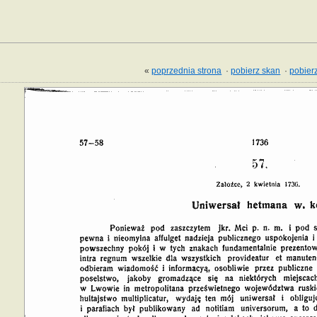
«
poprzednia strona
·
pobierz skan
·
pobierz