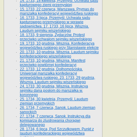
14. 1733, 18 kwietnia, Przemyśl. Uchwała sądu
kapturowego ziemi przemyskiej
15. 1733, 22 czerwca, Warszawa. Prymas do
marszałka konfederacyi województwa ruskiego
16. 1733, 3 lipca, Przemyśl. Uchwała sądu
kapturowego przemyskiego w sprawie
sądownictwa. 17. 1733, 16 lipca, Wisznia.
Laudum sejmiku wiszeńskiego
18. 1733, 9 sierpnia, Żydaczów. Protest
przeciwko uchwałom sejmiku wiszeńskiego
19. 1733, 10 grudnia, Wisznia. Konfederacya
województwa ruskiego przy Stanisławie elekcie
20. 1733, 10 grudnia, Wisznia. Laudum sejmiku
konfederackiego wiszeńskiego
21. 1733, 10 grudnia, Wisznia. Manifest
przeciwko powtórnej konfederacyi
22. 1733, 12 grudnia, Dołhomościska.
Uniwersał marszałka konfederacyi
województwa ruskiego. 23. 1733, 29 grudnia,
Wisznia. Laudum sejmiku wiszeńskiego
24. 1733, 30 grudnia, Wisznia. Instrukcya
sejmiku dana posłom do marszałka w.
koronnego
25. 1734, 30 kwietnia, Przemyśl. Laudum
ziemian przemyskich
26. 1734, 7 czerwca, Sanok. Laudum ziemian
sanockich
27. 1734, 7 czerwca, Sanok. Instrukcya dla
komisarza do zlustrowania chorągwi
delegowanego
28. 1734, 6 lipca, Pod Szczutkowem. Punkt z
laudum konfederackiego województwa