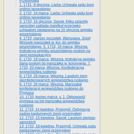
Przedmowa
1. 1731, 9 stycznia, Lwów. Uchwała sądu boni
ordinis lwowskiego
2. 1732, 24 marca, Lwów. Uchwała sądu boni
ordinis lwowskiego
3. 1733, 16 stycznia, Sanok. Kilku szlachty
sanockiej zakłada manifest przeciwko
uchwałom zwołanego na 16 stycz­nia sejmiku
wiszeńskiego
4. 1733, marzec początek, Warszawa. Józef
Mniszek marszałek w. kor. do sejmiku
wiszeńskiego. 5. 1733, 16 marca, Wisznia.
Instrukcya sejmiku wiszeńskiego posłom na
sejm konwokacyjny
6. 1733, 18 marca, Wisznia. Instrukcya sejmiku
dana posłom do marszałka w. koronnego. 7.
1733, 20 marca, Wisznia. Konfederacya
województwa ruskiego
8. 1733, 26 marca, Wisznia. Laudum ziem
skonfederowanych województwa ruskiego
9. 1733, 26 marca, Wisznia. Marszałek
konfederacyi województwa ruskiego do
Prymasa
10. 1733, koniec marca, s. 1. Odpowiedź
prymasa na list marszałka województwa
ruskiego
11. 1733, 14 kwietnia, Przemyśl. Ordynacya
sądów kapturowych ziemi przemyskiej
12. 1733, 15 kwietnia, Sanok. Laudum ziemian
sanockich
13. 1733, 18 kwietnia, Przemyśl. Uchwała sądu
kapturowego ziemi przemyskiej