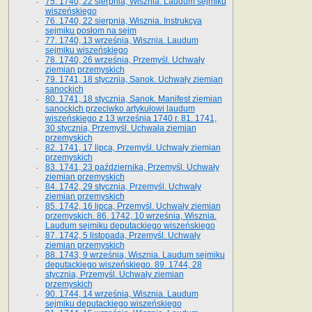
75. 1740, 22 sierpnia, Wisznia. Laudum sejmiku
wiszeńskiego
76. 1740, 22 sierpnia, Wisznia. Instrukcya
sejmiku posłom na sejm
77. 1740, 13 września, Wisznia. Laudum
sejmiku wiszeńskiego
78. 1740, 26 września, Przemyśl. Uchwały
ziemian przemyskich
79. 1741, 18 stycznia, Sanok. Uchwały ziemian
sanockich
80. 1741, 18 stycznia, Sanok. Manifest ziemian
sanockich przeciwko artykułowi laudum
wiszeńskiego z 13 wrze­śnia 1740 r. 81. 1741,
30 stycznia, Przemyśl. Uchwała ziemian
przemyskich
82. 1741, 17 lipca, Przemyśl. Uchwały ziemian
przemyskich
83. 1741, 23 października, Przemyśl. Uchwały
ziemian przemyskich
84. 1742, 29 stycznia, Przemyśl. Uchwały
ziemian przemyskich
85. 1742, 16 lipca, Przemyśl. Uchwały ziemian
przemyskich. 86. 1742, 10 września, Wisznia.
Laudum sejmiku deputackiego wiszeńskiego
87. 1742, 5 listopada, Przemyśl. Uchwały
ziemian przemyskich
88. 1743, 9 września, Wisznia. Laudum sejmiku
deputackiego wiszeńskiego. 89. 1744, 28
stycznia, Przemyśl. Uchwały ziemian
przemyskich
90. 1744, 14 września, Wisznia. Laudum
sejmiku deputackiego wiszeńskiego