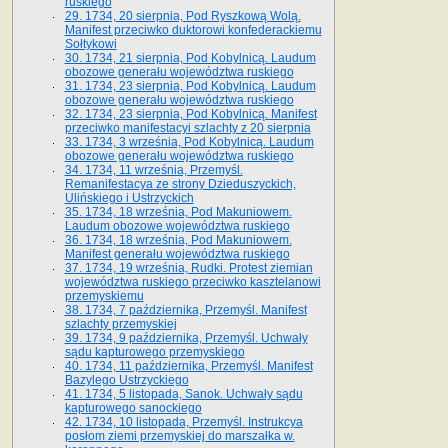
ruskiego
29. 1734, 20 sierpnia, Pod Ryszkową Wolą.
Manifest przeciwko duktorowi konfederackiemu
Sołtykowi
30. 1734, 21 sierpnia, Pod Kobylnicą. Laudum
obozowe generału województwa ruskiego
31. 1734, 23 sierpnia, Pod Kobylnicą. Laudum
obozowe generału województwa ruskiego
32. 1734, 23 sierpnia, Pod Kobylnicą. Manifest
przeciwko manifestacyi szlachty z 20 sierpnia
33. 1734, 3 września, Pod Kobylnicą. Laudum
obozowe generału województwa ruskiego
34. 1734, 11 września, Przemyśl.
Remanifestacya ze strony Dzieduszyckich,
Ulińskiego i Ustrzyckich
35. 1734, 18 września, Pod Makuniowem.
Laudum obozowe województwa ruskiego
36. 1734, 18 września, Pod Makuniowem.
Manifest generału województwa ruskiego
37. 1734, 19 września, Rudki. Protest ziemian
województwa ruskiego przeciwko kasztelanowi
przemyskiemu
38. 1734, 7 października, Przemyśl. Manifest
szlachty przemyskiej
39. 1734, 9 października, Przemyśl. Uchwały
sądu kapturowego przemyskiego
40. 1734, 11 października, Przemyśl. Manifest
Bazylego Ustrzyckiego
41. 1734, 5 listopada, Sanok. Uchwały sądu
kapturowego sanockiego
42. 1734, 10 listopada, Przemyśl. Instrukcya
posłom ziemi przemyskiej do marszałka w.