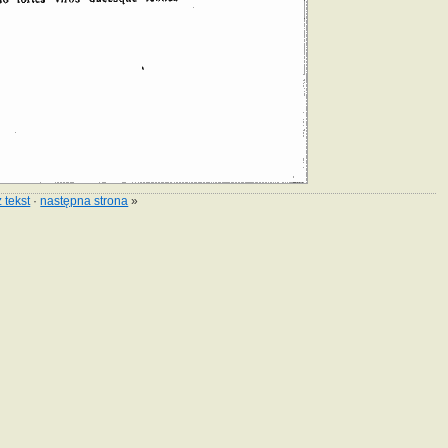
 tekst
·
następna strona
»