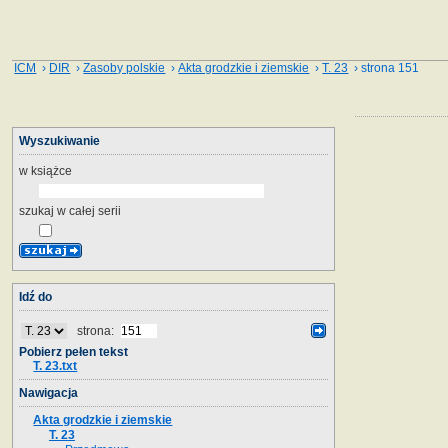
ICM
›
DIR
›
Zasoby polskie
›
Akta grodzkie i ziemskie
›
T. 23
› strona 151
Wyszukiwanie
w książce
szukaj w całej serii
Idź do
strona:
Pobierz pełen tekst
T. 23.txt
Nawigacja
Akta grodzkie i ziemskie
T. 23