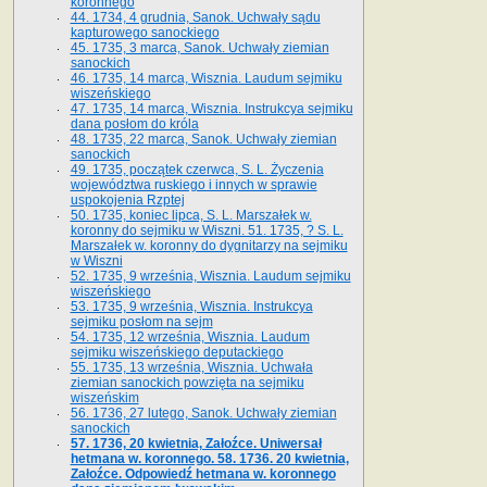
koronnego
44. 1734, 4 grudnia, Sanok. Uchwały sądu
kapturowego sanockiego
45. 1735, 3 marca, Sanok. Uchwały ziemian
sanockich
46. 1735, 14 marca, Wisznia. Laudum sejmiku
wiszeńskiego
47. 1735, 14 marca, Wisznia. Instrukcya sejmiku
dana posłom do króla
48. 1735, 22 marca, Sanok. Uchwały ziemian
sanockich
49. 1735, początek czerwca, S. L. Życzenia
województwa ruskiego i innych w sprawie
uspokojenia Rzptej
50. 1735, koniec lipca, S. L. Marszałek w.
koronny do sejmiku w Wiszni. 51. 1735, ? S. L.
Marszałek w. koronny do dygnitarzy na sejmiku
w Wiszni
52. 1735, 9 września, Wisznia. Laudum sejmiku
wiszeńskiego
53. 1735, 9 września, Wisznia. Instrukcya
sejmiku posłom na sejm
54. 1735, 12 września, Wisznia. Laudum
sejmiku wiszeńskiego deputackiego
55. 1735, 13 września, Wisznia. Uchwała
ziemian sanockich powzięta na sejmiku
wiszeńskim
56. 1736, 27 lutego, Sanok. Uchwały ziemian
sanockich
57. 1736, 20 kwietnia, Załoźce. Uniwersał
hetmana w. koronnego. 58. 1736. 20 kwietnia,
Załoźce. Odpowiedź hetmana w. koronnego