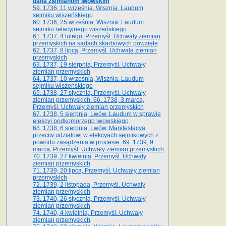
dana ziemianom lwowskim
59. 1736, 11 września, Wisznia. Laudum
sejmiku wiszeńskiego
60. 1736, 25 września, Wisznia. Laudum
sejmiku relacyjnego wiszeńskiego
61. 1737, 4 lutego, Przemyśl. Uchwały ziemian
przemyskich na sądach skarbowych powzięte
62. 1737, 8 lipca, Przemyśl. Uchwała ziemian
przemyskich
63. 1737, 19 sierpnia, Przemyśl. Uchwały
ziemian przemyskich
64. 1737, 10 września, Wisznia. Laudum
sejmiku wiszeńskiego
65. 1738, 27 stycznia, Przemyśl. Uchwały
ziemian przemyskich­­. 66. 1738, 3 marca,
Przemyśl. Uchwały ziemian przemyskich­
67. 1738, 5 sierpnia, Lwów. Laudum w sprawie
elekcyi podkomorzego lwowskiego
68. 1738, 6 sierpnia, Lwów. Manifestacya
przeciw udziałowi w elekcyach sejmikowych z
powodu zasądzenia w procesie. 69. 1739, 9
marca, Przemyśl. Uchwały ziemian przemyskich
70. 1739, 27 kwietnia, Przemyśl. Uchwały
ziemian przemyskich
71. 1739, 20 lipca, Przemyśl. Uchwały ziemian
przemyskich
72. 1739, 2 listopada, Przemyśl. Uchwały
ziemian przemyskich
73. 1740, 26 stycznia, Przemyśl. Uchwały
ziemian przemyskich
74. 1740, 4 kwietnia, Przemyśl. Uchwały
ziemian przemyskich