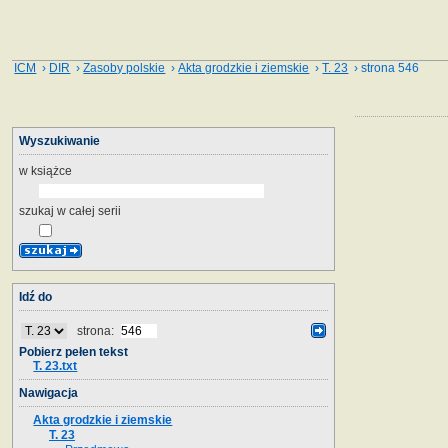
ICM
›
DIR
›
Zasoby polskie
›
Akta grodzkie i ziemskie
›
T. 23
› strona 546
Wyszukiwanie
w książce
szukaj w całej serii
Idź do
strona:
Pobierz pełen tekst
T. 23.txt
Nawigacja
Akta grodzkie i ziemskie
T. 23