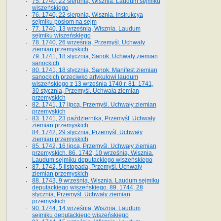
75. 1740, 22 sierpnia, Wisznia. Laudum sejmiku
wiszeńskiego
76. 1740, 22 sierpnia, Wisznia. Instrukcya
sejmiku posłom na sejm
77. 1740, 13 września, Wisznia. Laudum
sejmiku wiszeńskiego
78. 1740, 26 września, Przemyśl. Uchwały
ziemian przemyskich
79. 1741, 18 stycznia, Sanok. Uchwały ziemian
sanockich
80. 1741, 18 stycznia, Sanok. Manifest ziemian
sanockich przeciwko artykułowi laudum
wiszeńskiego z 13 wrze­śnia 1740 r. 81. 1741,
30 stycznia, Przemyśl. Uchwała ziemian
przemyskich
82. 1741, 17 lipca, Przemyśl. Uchwały ziemian
przemyskich
83. 1741, 23 października, Przemyśl. Uchwały
ziemian przemyskich
84. 1742, 29 stycznia, Przemyśl. Uchwały
ziemian przemyskich
85. 1742, 16 lipca, Przemyśl. Uchwały ziemian
przemyskich. 86. 1742, 10 września, Wisznia.
Laudum sejmiku deputackiego wiszeńskiego
87. 1742, 5 listopada, Przemyśl. Uchwały
ziemian przemyskich
88. 1743, 9 września, Wisznia. Laudum sejmiku
deputackiego wiszeńskiego. 89. 1744, 28
stycznia, Przemyśl. Uchwały ziemian
przemyskich
90. 1744, 14 września, Wisznia. Laudum
sejmiku deputackiego wiszeńskiego