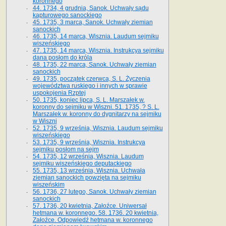
koronnego
44. 1734, 4 grudnia, Sanok. Uchwały sądu
kapturowego sanockiego
45. 1735, 3 marca, Sanok. Uchwały ziemian
sanockich
46. 1735, 14 marca, Wisznia. Laudum sejmiku
wiszeńskiego
47. 1735, 14 marca, Wisznia. Instrukcya sejmiku
dana posłom do króla
48. 1735, 22 marca, Sanok. Uchwały ziemian
sanockich
49. 1735, początek czerwca, S. L. Życzenia
województwa ruskiego i innych w sprawie
uspokojenia Rzptej
50. 1735, koniec lipca, S. L. Marszałek w.
koronny do sejmiku w Wiszni. 51. 1735, ? S. L.
Marszałek w. koronny do dygnitarzy na sejmiku
w Wiszni
52. 1735, 9 września, Wisznia. Laudum sejmiku
wiszeńskiego
53. 1735, 9 września, Wisznia. Instrukcya
sejmiku posłom na sejm
54. 1735, 12 września, Wisznia. Laudum
sejmiku wiszeńskiego deputackiego
55. 1735, 13 września, Wisznia. Uchwała
ziemian sanockich powzięta na sejmiku
wiszeńskim
56. 1736, 27 lutego, Sanok. Uchwały ziemian
sanockich
57. 1736, 20 kwietnia, Załoźce. Uniwersał
hetmana w. koronnego. 58. 1736. 20 kwietnia,
Załoźce. Odpowiedź hetmana w. koronnego