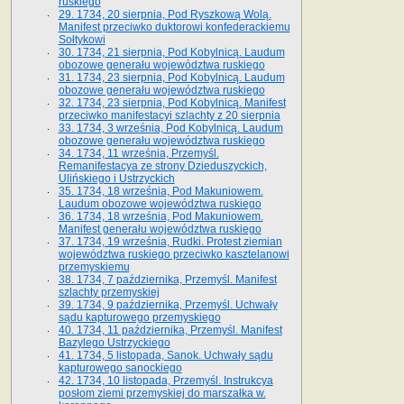
ruskiego
29. 1734, 20 sierpnia, Pod Ryszkową Wolą.
Manifest przeciwko duktorowi konfederackiemu
Sołtykowi
30. 1734, 21 sierpnia, Pod Kobylnicą. Laudum
obozowe generału województwa ruskiego
31. 1734, 23 sierpnia, Pod Kobylnicą. Laudum
obozowe generału województwa ruskiego
32. 1734, 23 sierpnia, Pod Kobylnicą. Manifest
przeciwko manifestacyi szlachty z 20 sierpnia
33. 1734, 3 września, Pod Kobylnicą. Laudum
obozowe generału województwa ruskiego
34. 1734, 11 września, Przemyśl.
Remanifestacya ze strony Dzieduszyckich,
Ulińskiego i Ustrzyckich
35. 1734, 18 września, Pod Makuniowem.
Laudum obozowe województwa ruskiego
36. 1734, 18 września, Pod Makuniowem.
Manifest generału województwa ruskiego
37. 1734, 19 września, Rudki. Protest ziemian
województwa ruskiego przeciwko kasztelanowi
przemyskiemu
38. 1734, 7 października, Przemyśl. Manifest
szlachty przemyskiej
39. 1734, 9 października, Przemyśl. Uchwały
sądu kapturowego przemyskiego
40. 1734, 11 października, Przemyśl. Manifest
Bazylego Ustrzyckiego
41. 1734, 5 listopada, Sanok. Uchwały sądu
kapturowego sanockiego
42. 1734, 10 listopada, Przemyśl. Instrukcya
posłom ziemi przemyskiej do marszałka w.