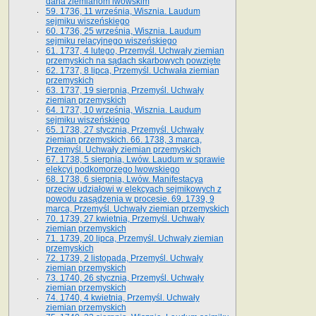
dana ziemianom lwowskim
59. 1736, 11 września, Wisznia. Laudum
sejmiku wiszeńskiego
60. 1736, 25 września, Wisznia. Laudum
sejmiku relacyjnego wiszeńskiego
61. 1737, 4 lutego, Przemyśl. Uchwały ziemian
przemyskich na sądach skarbowych powzięte
62. 1737, 8 lipca, Przemyśl. Uchwała ziemian
przemyskich
63. 1737, 19 sierpnia, Przemyśl. Uchwały
ziemian przemyskich
64. 1737, 10 września, Wisznia. Laudum
sejmiku wiszeńskiego
65. 1738, 27 stycznia, Przemyśl. Uchwały
ziemian przemyskich­­. 66. 1738, 3 marca,
Przemyśl. Uchwały ziemian przemyskich­
67. 1738, 5 sierpnia, Lwów. Laudum w sprawie
elekcyi podkomorzego lwowskiego
68. 1738, 6 sierpnia, Lwów. Manifestacya
przeciw udziałowi w elekcyach sejmikowych z
powodu zasądzenia w procesie. 69. 1739, 9
marca, Przemyśl. Uchwały ziemian przemyskich
70. 1739, 27 kwietnia, Przemyśl. Uchwały
ziemian przemyskich
71. 1739, 20 lipca, Przemyśl. Uchwały ziemian
przemyskich
72. 1739, 2 listopada, Przemyśl. Uchwały
ziemian przemyskich
73. 1740, 26 stycznia, Przemyśl. Uchwały
ziemian przemyskich
74. 1740, 4 kwietnia, Przemyśl. Uchwały
ziemian przemyskich