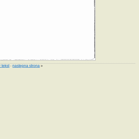
 tekst
·
następna strona
»