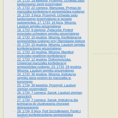
14. 1733, 18 kwietnia, Przemyśl. Uchwała sądu
kapturowego ziemi przemyskiej
15. 1733, 22 czerwca, Warszawa. Prymas do
marszałka konfederacyi województwa ruskiego
16. 1733, 3 lipca, Przemyśl. Uchwała sądu
kapturowego przemyskiego w sprawie
sądownictwa. 17. 1733, 16 lipca, Wisznia.
Laudum sejmiku wiszeńskiego
18. 1733, 9 sierpnia, Żydaczów. Protest
przeciwko uchwałom sejmiku wiszeńskiego
19. 1733, 10 grudnia, Wisznia. Konfederacya
województwa ruskiego przy Stanisławie elekcie
20. 1733, 10 grudnia, Wisznia. Laudum sejmiku
konfederackiego wiszeńskiego
21. 1733, 10 grudnia, Wisznia. Manifest
przeciwko powtórnej konfederacyi
22. 1733, 12 grudnia, Dołhomościska.
Uniwersał marszałka konfederacyi
województwa ruskiego. 23. 1733, 29 grudnia,
Wisznia. Laudum sejmiku wiszeńskiego
24. 1733, 30 grudnia, Wisznia. Instrukcya
sejmiku dana posłom do marszałka w.
koronnego
25. 1734, 30 kwietnia, Przemyśl. Laudum
ziemian przemyskich
26. 1734, 7 czerwca, Sanok. Laudum ziemian
sanockich
27. 1734, 7 czerwca, Sanok. Instrukcya dla
komisarza do zlustrowania chorągwi
delegowanego
28. 1734, 6 lipca, Pod Szczutkowem. Punkt z
laudum konfederackiego województwa