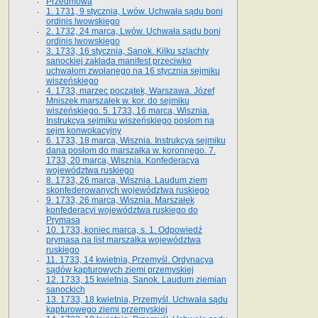
Przedmowa
1. 1731, 9 stycznia, Lwów. Uchwała sądu boni
ordinis lwowskiego
2. 1732, 24 marca, Lwów. Uchwała sądu boni
ordinis lwowskiego
3. 1733, 16 stycznia, Sanok. Kilku szlachty
sanockiej zakłada manifest przeciwko
uchwałom zwołanego na 16 stycz­nia sejmiku
wiszeńskiego
4. 1733, marzec początek, Warszawa. Józef
Mniszek marszałek w. kor. do sejmiku
wiszeńskiego. 5. 1733, 16 marca, Wisznia.
Instrukcya sejmiku wiszeńskiego posłom na
sejm konwokacyjny
6. 1733, 18 marca, Wisznia. Instrukcya sejmiku
dana posłom do marszałka w. koronnego. 7.
1733, 20 marca, Wisznia. Konfederacya
województwa ruskiego
8. 1733, 26 marca, Wisznia. Laudum ziem
skonfederowanych województwa ruskiego
9. 1733, 26 marca, Wisznia. Marszałek
konfederacyi województwa ruskiego do
Prymasa
10. 1733, koniec marca, s. 1. Odpowiedź
prymasa na list marszałka województwa
ruskiego
11. 1733, 14 kwietnia, Przemyśl. Ordynacya
sądów kapturowych ziemi przemyskiej
12. 1733, 15 kwietnia, Sanok. Laudum ziemian
sanockich
13. 1733, 18 kwietnia, Przemyśl. Uchwała sądu
kapturowego ziemi przemyskiej