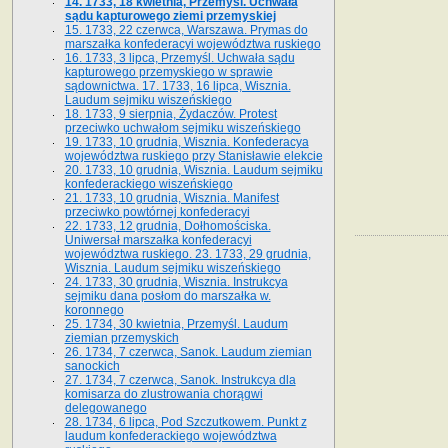
14. 1733, 18 kwietnia, Przemyśl. Uchwała
sądu kapturowego ziemi przemyskiej
15. 1733, 22 czerwca, Warszawa. Prymas do
marszałka konfederacyi województwa ruskiego
16. 1733, 3 lipca, Przemyśl. Uchwała sądu
kapturowego przemyskiego w sprawie
sądownictwa. 17. 1733, 16 lipca, Wisznia.
Laudum sejmiku wiszeńskiego
18. 1733, 9 sierpnia, Żydaczów. Protest
przeciwko uchwałom sejmiku wiszeńskiego
19. 1733, 10 grudnia, Wisznia. Konfederacya
województwa ruskiego przy Stanisławie elekcie
20. 1733, 10 grudnia, Wisznia. Laudum sejmiku
konfederackiego wiszeńskiego
21. 1733, 10 grudnia, Wisznia. Manifest
przeciwko powtórnej konfederacyi
22. 1733, 12 grudnia, Dołhomościska.
Uniwersał marszałka konfederacyi
województwa ruskiego. 23. 1733, 29 grudnia,
Wisznia. Laudum sejmiku wiszeńskiego
24. 1733, 30 grudnia, Wisznia. Instrukcya
sejmiku dana posłom do marszałka w.
koronnego
25. 1734, 30 kwietnia, Przemyśl. Laudum
ziemian przemyskich
26. 1734, 7 czerwca, Sanok. Laudum ziemian
sanockich
27. 1734, 7 czerwca, Sanok. Instrukcya dla
komisarza do zlustrowania chorągwi
delegowanego
28. 1734, 6 lipca, Pod Szczutkowem. Punkt z
laudum konfederackiego województwa