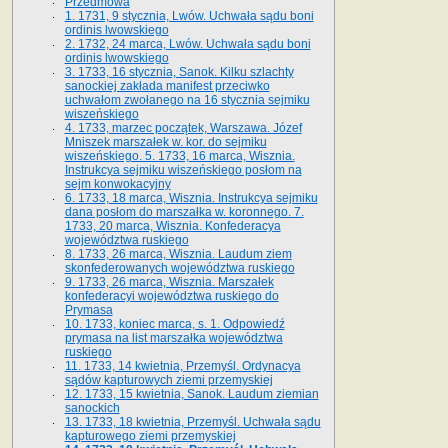
Przedmowa
1. 1731, 9 stycznia, Lwów. Uchwała sądu boni
ordinis lwowskiego
2. 1732, 24 marca, Lwów. Uchwała sądu boni
ordinis lwowskiego
3. 1733, 16 stycznia, Sanok. Kilku szlachty
sanockiej zakłada manifest przeciwko
uchwałom zwołanego na 16 stycz­nia sejmiku
wiszeńskiego
4. 1733, marzec początek, Warszawa. Józef
Mniszek marszałek w. kor. do sejmiku
wiszeńskiego. 5. 1733, 16 marca, Wisznia.
Instrukcya sejmiku wiszeńskiego posłom na
sejm konwokacyjny
6. 1733, 18 marca, Wisznia. Instrukcya sejmiku
dana posłom do marszałka w. koronnego. 7.
1733, 20 marca, Wisznia. Konfederacya
województwa ruskiego
8. 1733, 26 marca, Wisznia. Laudum ziem
skonfederowanych województwa ruskiego
9. 1733, 26 marca, Wisznia. Marszałek
konfederacyi województwa ruskiego do
Prymasa
10. 1733, koniec marca, s. 1. Odpowiedź
prymasa na list marszałka województwa
ruskiego
11. 1733, 14 kwietnia, Przemyśl. Ordynacya
sądów kapturowych ziemi przemyskiej
12. 1733, 15 kwietnia, Sanok. Laudum ziemian
sanockich
13. 1733, 18 kwietnia, Przemyśl. Uchwała sądu
kapturowego ziemi przemyskiej