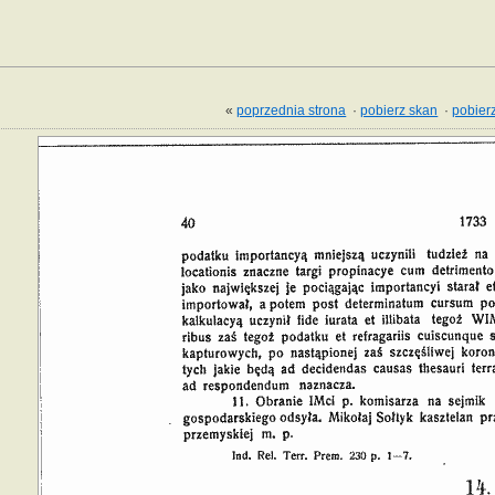
«
poprzednia strona
·
pobierz skan
·
pobierz