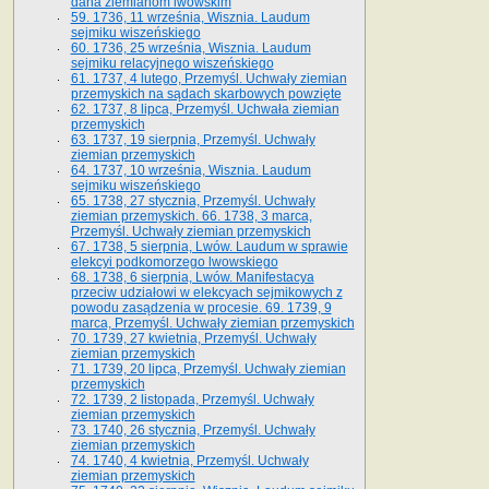
dana ziemianom lwowskim
59. 1736, 11 września, Wisznia. Laudum
sejmiku wiszeńskiego
60. 1736, 25 września, Wisznia. Laudum
sejmiku relacyjnego wiszeńskiego
61. 1737, 4 lutego, Przemyśl. Uchwały ziemian
przemyskich na sądach skarbowych powzięte
62. 1737, 8 lipca, Przemyśl. Uchwała ziemian
przemyskich
63. 1737, 19 sierpnia, Przemyśl. Uchwały
ziemian przemyskich
64. 1737, 10 września, Wisznia. Laudum
sejmiku wiszeńskiego
65. 1738, 27 stycznia, Przemyśl. Uchwały
ziemian przemyskich­­. 66. 1738, 3 marca,
Przemyśl. Uchwały ziemian przemyskich­
67. 1738, 5 sierpnia, Lwów. Laudum w sprawie
elekcyi podkomorzego lwowskiego
68. 1738, 6 sierpnia, Lwów. Manifestacya
przeciw udziałowi w elekcyach sejmikowych z
powodu zasądzenia w procesie. 69. 1739, 9
marca, Przemyśl. Uchwały ziemian przemyskich
70. 1739, 27 kwietnia, Przemyśl. Uchwały
ziemian przemyskich
71. 1739, 20 lipca, Przemyśl. Uchwały ziemian
przemyskich
72. 1739, 2 listopada, Przemyśl. Uchwały
ziemian przemyskich
73. 1740, 26 stycznia, Przemyśl. Uchwały
ziemian przemyskich
74. 1740, 4 kwietnia, Przemyśl. Uchwały
ziemian przemyskich