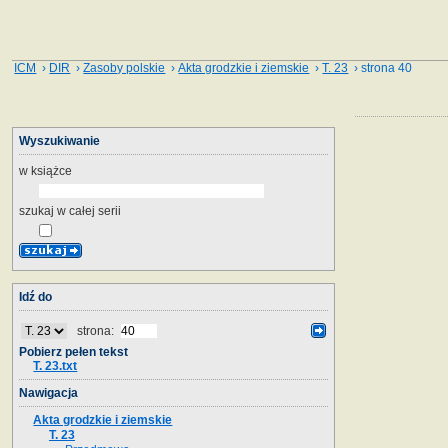
ICM
›
DIR
›
Zasoby polskie
›
Akta grodzkie i ziemskie
›
T. 23
› strona 40
Wyszukiwanie
w książce
szukaj w całej serii
Idź do
strona:
Pobierz pełen tekst
T. 23.txt
Nawigacja
Akta grodzkie i ziemskie
T. 23