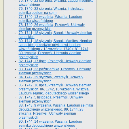
75. 1740, 22 sierpnia, Wisznia. Laudum sejmiku
wiszeńskiego
76. 1740, 22 sierpnia, Wisznia. Instrukcya
sejmiku posłom na sejm
77. 1740, 13 września, Wisznia. Laudum
sejmiku wiszeńskiego
78. 1740, 26 września, Przemyśl. Uchwały
ziemian przemyskich
79. 1741, 18 stycznia, Sanok. Uchwały ziemian
sanockich
80. 1741, 18 stycznia, Sanok. Manifest ziemian
sanockich przeciwko artykułowi laudum
wiszeńskiego z 13 wrze­śnia 1740 r. 81. 1741,
30 stycznia, Przemyśl. Uchwała ziemian
przemyskich
82. 1741, 17 lipca, Przemyśl. Uchwały ziemian
przemyskich
83. 1741, 23 października, Przemyśl. Uchwały
ziemian przemyskich
84. 1742, 29 stycznia, Przemyśl. Uchwały
ziemian przemyskich
85. 1742, 16 lipca, Przemyśl. Uchwały ziemian
przemyskich. 86. 1742, 10 września, Wisznia.
Laudum sejmiku deputackiego wiszeńskiego
87. 1742, 5 listopada, Przemyśl. Uchwały
ziemian przemyskich
88. 1743, 9 września, Wisznia. Laudum sejmiku
deputackiego wiszeńskiego. 89. 1744, 28
stycznia, Przemyśl. Uchwały ziemian
przemyskich
90. 1744, 14 września, Wisznia. Laudum
sejmiku deputackiego wiszeńskiego