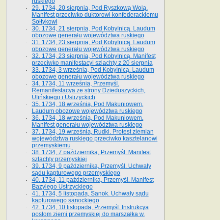
ruskiego
29. 1734, 20 sierpnia, Pod Ryszkową Wolą.
Manifest przeciwko duktorowi konfederackiemu
Sołtykowi
30. 1734, 21 sierpnia, Pod Kobylnicą. Laudum
obozowe generału województwa ruskiego
31. 1734, 23 sierpnia, Pod Kobylnicą. Laudum
obozowe generału województwa ruskiego
32. 1734, 23 sierpnia, Pod Kobylnicą. Manifest
przeciwko manifestacyi szlachty z 20 sierpnia
33. 1734, 3 września, Pod Kobylnicą. Laudum
obozowe generału województwa ruskiego
34. 1734, 11 września, Przemyśl.
Remanifestacya ze strony Dzieduszyckich,
Ulińskiego i Ustrzyckich
35. 1734, 18 września, Pod Makuniowem.
Laudum obozowe województwa ruskiego
36. 1734, 18 września, Pod Makuniowem.
Manifest generału województwa ruskiego
37. 1734, 19 września, Rudki. Protest ziemian
województwa ruskiego przeciwko kasztelanowi
przemyskiemu
38. 1734, 7 października, Przemyśl. Manifest
szlachty przemyskiej
39. 1734, 9 października, Przemyśl. Uchwały
sądu kapturowego przemyskiego
40. 1734, 11 października, Przemyśl. Manifest
Bazylego Ustrzyckiego
41. 1734, 5 listopada, Sanok. Uchwały sądu
kapturowego sanockiego
42. 1734, 10 listopada, Przemyśl. Instrukcya
posłom ziemi przemyskiej do marszałka w.