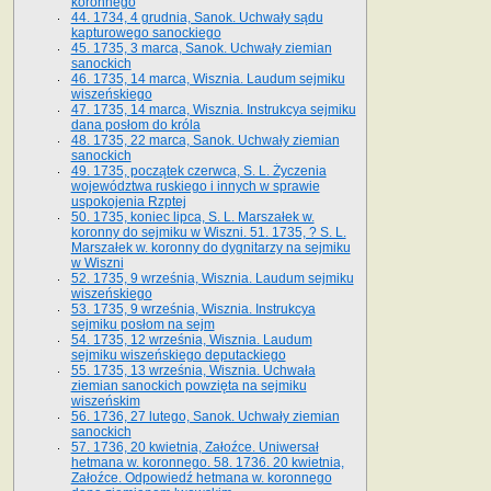
koronnego
44. 1734, 4 grudnia, Sanok. Uchwały sądu
kapturowego sanockiego
45. 1735, 3 marca, Sanok. Uchwały ziemian
sanockich
46. 1735, 14 marca, Wisznia. Laudum sejmiku
wiszeńskiego
47. 1735, 14 marca, Wisznia. Instrukcya sejmiku
dana posłom do króla
48. 1735, 22 marca, Sanok. Uchwały ziemian
sanockich
49. 1735, początek czerwca, S. L. Życzenia
województwa ruskiego i innych w sprawie
uspokojenia Rzptej
50. 1735, koniec lipca, S. L. Marszałek w.
koronny do sejmiku w Wiszni. 51. 1735, ? S. L.
Marszałek w. koronny do dygnitarzy na sejmiku
w Wiszni
52. 1735, 9 września, Wisznia. Laudum sejmiku
wiszeńskiego
53. 1735, 9 września, Wisznia. Instrukcya
sejmiku posłom na sejm
54. 1735, 12 września, Wisznia. Laudum
sejmiku wiszeńskiego deputackiego
55. 1735, 13 września, Wisznia. Uchwała
ziemian sanockich powzięta na sejmiku
wiszeńskim
56. 1736, 27 lutego, Sanok. Uchwały ziemian
sanockich
57. 1736, 20 kwietnia, Załoźce. Uniwersał
hetmana w. koronnego. 58. 1736. 20 kwietnia,
Załoźce. Odpowiedź hetmana w. koronnego