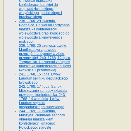
Uniwersał marszałka
konfederacyi barskiej do
województw ruskiego,
wołyńskiego, podolskiego i
bracławskiego
238. 1768, 29 kwietnia,
Podhajce. Uniwersał i ordynans
marszałka konfederacyi
województwa bracławskiego do
wo­jewództwa kijowskiego i
ruskiego
239. 1768, 25 czerwca, Lwów.
Manifestacya z powodu
przeciążenia dymów w ziemi
przemyskiej. 240. 1768, 12 lipca,
Targowiska. Uniwersał zastępcy
marszałka konfederacyi do ziemi
lwowskiej i przemyskiej
241. 1768, 15 lipca, Lwów.
Laudum sejmiku deputackiego
lwowskiego
242. 1768, 17 lipca, Sanok.
Mieszczanie sanoccy składają
przysięgę konfederacką. 243.
1768, 14 września, Lwów.
Laudum sejmiku
gospodarskiego lwowskiego
244. 1769, 17 kwietnia,
Muszyna. Ziemianie sanoccy
obierają marszałkiem
konfederacyi Ignacego
Potockiego, starostę