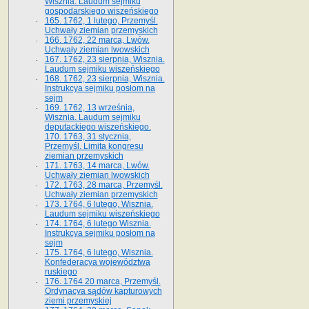
Wisznia. Laudum sejmiku
gospodarskiego wiszeńskiego
165. 1762, 1 lutego, Przemyśl.
Uchwały ziemian przemyskich
166. 1762, 22 marca, Lwów.
Uchwały ziemian lwowskich
167. 1762, 23 sierpnia, Wisznia.
Laudum sejmiku wiszeńskiego
168. 1762, 23 sierpnia, Wisznia.
Instrukcya sejmiku posłom na
sejm
169. 1762, 13 września,
Wisznia. Laudum sejmiku
deputackiego wiszeńskiego.
170. 1763, 31 stycznia,
Przemyśl. Limita kongresu
ziemian przemyskich
171. 1763, 14 marca, Lwów.
Uchwały ziemian lwowskich
172. 1763, 28 marca, Przemyśl.
Uchwały ziemian przemyskich
173. 1764, 6 lutego, Wisznia.
Laudum sejmiku wiszeńskiego
174. 1764, 6 lutego Wisznia.
Instrukcya sejmiku posłom na
sejm
175. 1764, 6 lutego, Wisznia.
Konfederacya województwa
ruskiego
176. 1764 20 marca, Przemyśl.
Ordynacya sądów kapturowych
ziemi przemyskiej