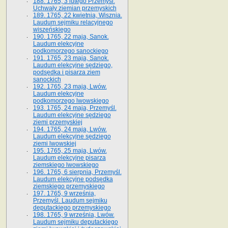
188. 1765, 3 lutego Przemyśl.
Uchwały ziemian przemyskich
189. 1765, 22 kwietnia, Wisznia.
Laudum sejmiku relacyjnego
wiszeńskiego
190. 1765, 22 maja, Sanok.
Laudum elekcyjne
podkomorzego sanockiego
191. 1765, 23 maja, Sanok.
Laudum elekcyjne sędziego,
podsędka i pisarza ziem
sanockich
192. 1765, 23 maja, Lwów.
Laudum elekcyjne
podkomorzego lwowskiego
193. 1765, 24 maja, Przemyśl.
Laudum elekcyjne sędziego
ziemi przemyskiej
194. 1765, 24 maja, Lwów.
Laudum elekcyjne sędziego
ziemi lwowskiej
195. 1765, 25 maja, Lwów.
Laudum elekcyjne pisarza
ziemskiego lwowskiego
196. 1765, 6 sierpnia, Przemyśl.
Laudum elekcyjne podsędka
ziemskiego przemyskiego
197. 1765, 9 września,
Przemyśl. Laudum sejmiku
deputackiego przemyskiego
198. 1765, 9 września, Lwów.
Laudum sejmiku deputackiego