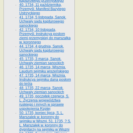
kapturowego przemyskiego
40. 1734, 11 października,
Przemyśl. Manifest Bazylego
Ustrzyckiego
41. 1734, 5 listopada, Sanok.
Uchwały sądu kapturowego
sanockiego
42. 1734, 10 listopada,
Przemyśl. Instrukcya posłom
ziemi przemyskiej do marszałka
w. koronnego
44. 1734, 4 grudnia, Sanok.
Uchwały sądu kapturowego
sanockiego
45. 1735, 3 marca, Sanok.
Uchwały ziemian sanockich
46. 1735, 14 marca, Wisznia.
Laudum sejmiku wiszeńskiego
47. 1735, 14 marca, Wisznia.
Instrukcya sejmiku dana posłom
do króla
48. 1735, 22 marca, Sanok.
Uchwały ziemian sanockich
49. 1735, początek czerwca, S.
L. Życzenia województwa
ruskiego i innych w sprawie
uspokojenia Rzptej
50. 1735, koniec lipca, S. L.
Marszałek w. koronny do
sejmiku w Wiszni. 51. 1735, ? S.
L. Marszałek w. koronny do
dygnitarzy na sejmiku w Wiszni