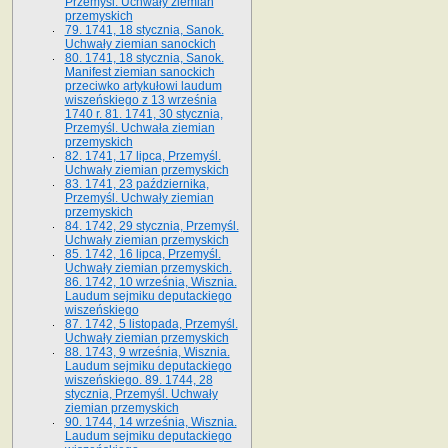
Przemyśl. Uchwały ziemian
przemyskich
79. 1741, 18 stycznia, Sanok.
Uchwały ziemian sanockich
80. 1741, 18 stycznia, Sanok.
Manifest ziemian sanockich
przeciwko artykułowi laudum
wiszeńskiego z 13 wrze­śnia
1740 r. 81. 1741, 30 stycznia,
Przemyśl. Uchwała ziemian
przemyskich
82. 1741, 17 lipca, Przemyśl.
Uchwały ziemian przemyskich
83. 1741, 23 października,
Przemyśl. Uchwały ziemian
przemyskich
84. 1742, 29 stycznia, Przemyśl.
Uchwały ziemian przemyskich
85. 1742, 16 lipca, Przemyśl.
Uchwały ziemian przemyskich.
86. 1742, 10 września, Wisznia.
Laudum sejmiku deputackiego
wiszeńskiego
87. 1742, 5 listopada, Przemyśl.
Uchwały ziemian przemyskich
88. 1743, 9 września, Wisznia.
Laudum sejmiku deputackiego
wiszeńskiego. 89. 1744, 28
stycznia, Przemyśl. Uchwały
ziemian przemyskich
90. 1744, 14 września, Wisznia.
Laudum sejmiku deputackiego