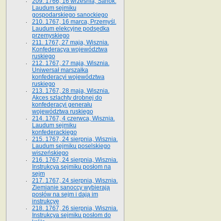
209. 1766, 16 września, Sanok.
Laudum sejmiku
gospodarskiego sanockiego
210. 1767, 16 marca, Przemyśl.
Laudum elekcyjne podsędka
przemyskiego
211. 1767, 27 maja, Wisznia.
Konfederacya województwa
ruskiego
212. 1767, 27 maja, Wisznia.
Uniwersał marszałka
konfederacyi województwa
ruskiego
213. 1767, 28 maja, Wisznia.
Akces szlachty drobnej do
konfederacyi generału
województwa ruskiego
214. 1767, 4 czerwca, Wisznia.
Laudum sejmiku
konfederackiego
215. 1767, 24 sierpnia, Wisznia.
Laudum sejmiku poselskiego
wiszeńskiego
216. 1767, 24 sierpnia, Wisznia.
Instrukcya sejmiku posłom na
sejm
217. 1767, 24 sierpnia, Wisznia.
Ziemianie sanoccy wybierają
posłów na sejm i dają im
instrukcyę
218. 1767, 26 sierpnia, Wisznia.
Instrukcya sejmiku posłom do