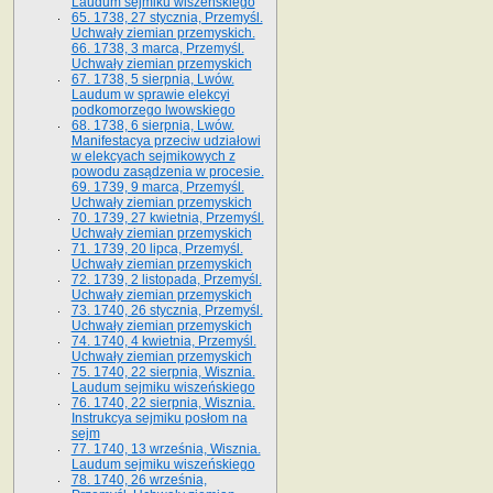
Laudum sejmiku wiszeńskiego
65. 1738, 27 stycznia, Przemyśl.
Uchwały ziemian przemyskich­­.
66. 1738, 3 marca, Przemyśl.
Uchwały ziemian przemyskich­
67. 1738, 5 sierpnia, Lwów.
Laudum w sprawie elekcyi
podkomorzego lwowskiego
68. 1738, 6 sierpnia, Lwów.
Manifestacya przeciw udziałowi
w elekcyach sejmikowych z
powodu zasądzenia w procesie.
69. 1739, 9 marca, Przemyśl.
Uchwały ziemian przemyskich
70. 1739, 27 kwietnia, Przemyśl.
Uchwały ziemian przemyskich
71. 1739, 20 lipca, Przemyśl.
Uchwały ziemian przemyskich
72. 1739, 2 listopada, Przemyśl.
Uchwały ziemian przemyskich
73. 1740, 26 stycznia, Przemyśl.
Uchwały ziemian przemyskich
74. 1740, 4 kwietnia, Przemyśl.
Uchwały ziemian przemyskich
75. 1740, 22 sierpnia, Wisznia.
Laudum sejmiku wiszeńskiego
76. 1740, 22 sierpnia, Wisznia.
Instrukcya sejmiku posłom na
sejm
77. 1740, 13 września, Wisznia.
Laudum sejmiku wiszeńskiego
78. 1740, 26 września,