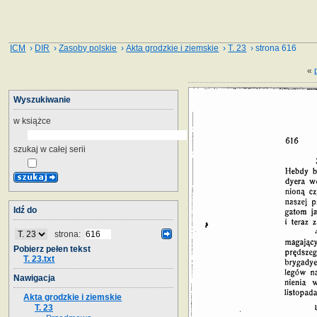
ICM
›
DIR
›
Zasoby polskie
›
Akta grodzkie i ziemskie
›
T. 23
› strona 616
«
Wyszukiwanie
w książce
szukaj w całej serii
Idź do
strona:
Pobierz pełen tekst
T. 23.txt
Nawigacja
Akta grodzkie i ziemskie
T. 23