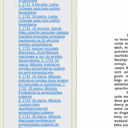
Przedmowa
1. 1731, 9 stycznia, Lwów.
Uchwała sądu boni ordinis
lwowskiego
2. 1732, 24 marca, Lwów.
Uchwała sądu boni ordinis
lwowskiego
3. 1733, 16 stycznia, Sanok.
Kilku szlachty sanockiej zakłada
manifest przeciwko uchwałom
zwołanego na 16 stycz­nia
sejmiku wiszeńskiego
4. 1733, marzec początek,
Warszawa. Józef Mniszek
marszałek w. kor. do sejmiku
wiszeńskiego. 5. 1733, 16
marca, Wisznia. Instrukcya
sejmiku wiszeńskiego posłom
na sejm konwokacyjny
6. 1733, 18 marca, Wisznia.
Instrukcya sejmiku dana posłom
do marszałka w. koronnego. 7.
1733, 20 marca, Wisznia.
Konfederacya województwa
ruskiego
8. 1733, 26 marca, Wisznia.
Laudum ziem
skonfederowanych
województwa ruskiego
9. 1733, 26 marca, Wisznia.
Marszałek konfederacyi
województwa ruskiego do