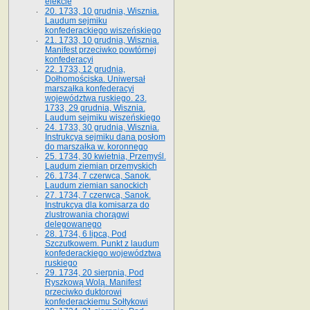
elekcie
20. 1733, 10 grudnia, Wisznia.
Laudum sejmiku
konfederackiego wiszeńskiego
21. 1733, 10 grudnia, Wisznia.
Manifest przeciwko powtórnej
konfederacyi
22. 1733, 12 grudnia,
Dołhomościska. Uniwersał
marszałka konfederacyi
województwa ruskiego. 23.
1733, 29 grudnia, Wisznia.
Laudum sejmiku wiszeńskiego
24. 1733, 30 grudnia, Wisznia.
Instrukcya sejmiku dana posłom
do marszałka w. koronnego
25. 1734, 30 kwietnia, Przemyśl.
Laudum ziemian przemyskich
26. 1734, 7 czerwca, Sanok.
Laudum ziemian sanockich
27. 1734, 7 czerwca, Sanok.
Instrukcya dla komisarza do
zlustrowania chorągwi
delegowanego
28. 1734, 6 lipca, Pod
Szczutkowem. Punkt z laudum
konfederackiego województwa
ruskiego
29. 1734, 20 sierpnia, Pod
Ryszkową Wolą. Manifest
przeciwko duktorowi
konfederackiemu Sołtykowi