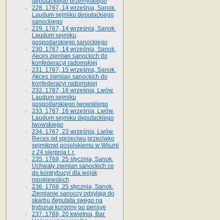
deputackiego przemyskiego
228. 1767, 14 września, Sanok.
Laudum sejmiku deputackiego
sanockiego
229. 1767, 14 września, Sanok.
Laudum sejmiku
gospodarskiego sanockiego
230. 1767, 14 września, Sanok.
Akces ziemian sanockich do
konfederacyi radomskiej
231. 1767, 15 września, Sanok.
Akces ziemian sanockich do
konfederacyi radomskiej
232. 1767, 16 września, Lwów.
Laudum sejmiku
gospodarskiego lwowskiego
233. 1767, 16 września, Lwów.
Laudum sejmiku deputackiego
lwowskiego
234. 1767, 23 września, Lwów.
Reces od sprzeciwu przeciwko
sejmikowi poselskiemu w Wiszni
z 24 sierpnia t. r.
235. 1768, 25 stycznia, Sanok.
Uchwały ziemian sanockich co
do kontrybucyi dla wojsk
moskiewskich
236. 1768, 25 stycznia, Sanok.
Ziemianie sanoccy odsyłają do
skarbu deputata swego na
trybunał koronny po pensyę
237. 1768, 20 kwietnia, Bar.