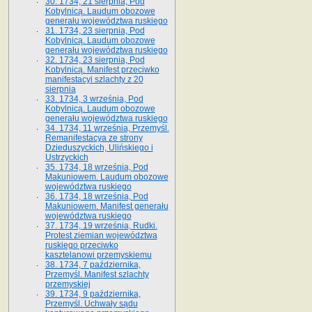
30. 1734, 21 sierpnia, Pod
Kobylnicą. Laudum obozowe
generału województwa ruskiego
31. 1734, 23 sierpnia, Pod
Kobylnicą. Laudum obozowe
generału województwa ruskiego
32. 1734, 23 sierpnia, Pod
Kobylnicą. Manifest przeciwko
manifestacyi szlachty z 20
sierpnia
33. 1734, 3 września, Pod
Kobylnicą. Laudum obozowe
generału województwa ruskiego
34. 1734, 11 września, Przemyśl.
Remanifestacya ze strony
Dzieduszyckich, Ulińskiego i
Ustrzyckich
35. 1734, 18 września, Pod
Makuniowem. Laudum obozowe
województwa ruskiego
36. 1734, 18 września, Pod
Makuniowem. Manifest generału
województwa ruskiego
37. 1734, 19 września, Rudki.
Protest ziemian województwa
ruskiego przeciwko
kasztelanowi przemyskiemu
38. 1734, 7 października,
Przemyśl. Manifest szlachty
przemyskiej
39. 1734, 9 października,
Przemyśl. Uchwały sądu