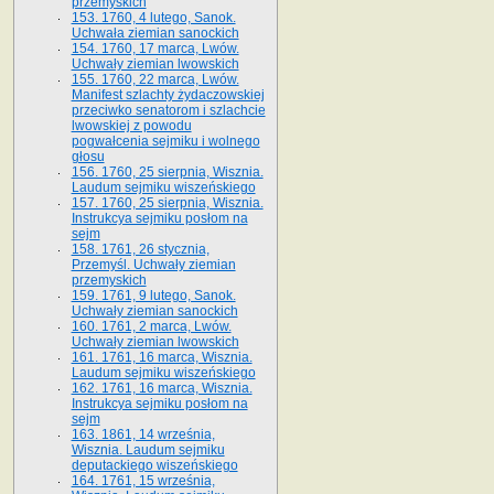
przemyskich
153. 1760, 4 lutego, Sanok.
Uchwała ziemian sanockich
154. 1760, 17 marca, Lwów.
Uchwały ziemian lwowskich
155. 1760, 22 marca, Lwów.
Manifest szlachty żydaczowskiej
przeciwko senatorom i szlachcie
lwowskiej z po­wodu
pogwałcenia sejmiku i wolnego
głosu
156. 1760, 25 sierpnia, Wisznia.
Laudum sejmiku wiszeńskiego
157. 1760, 25 sierpnia, Wisznia.
Instrukcya sejmiku posłom na
sejm
158. 1761, 26 stycznia,
Przemyśl. Uchwały ziemian
przemyskich
159. 1761, 9 lutego, Sanok.
Uchwały ziemian sanockich
160. 1761, 2 marca, Lwów.
Uchwały ziemian lwowskich
161. 1761, 16 marca, Wisznia.
Laudum sejmiku wiszeńskiego
162. 1761, 16 marca, Wisznia.
Instrukcya sejmiku posłom na
sejm
163. 1861, 14 września,
Wisznia. Laudum sejmiku
deputackiego wiszeńskiego
164. 1761, 15 września,