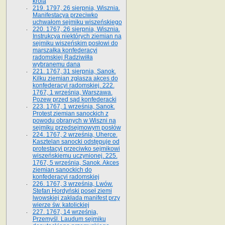
króla
219. 1797, 26 sierpnia, Wisznia.
Manifestacya przeciwko
uchwałom sejmiku wiszeńskiego
220. 1767, 26 sierpnia, Wisznia.
Instrukcya niektórych ziemian na
sejmiku wiszeńskim posłowi do
marszałka konfe­deracyi
radomskiej Radziwiłła
wybranemu dana
221. 1767, 31 sierpnia, Sanok.
Kilku ziemian zgłasza akces do
konfederacyi radomskiej. 222.
1767, 1 września, Warszawa.
Pozew przed sąd konfederacki
223. 1767, 1 września, Sanok.
Protest ziemian sanockich z
powodu obranych w Wiszni na
sejmiku przedsejmo­wym posłów
224. 1767, 2 września, Uherce.
Kasztelan sanocki odstępuje od
protestacyi przeciwko sejmikowi
wiszeńskiemu uczynionej. 225.
1767, 5 września, Sanok. Akces
ziemian sanockich do
konfederacyi radomskiej
226. 1767, 3 września, Lwów.
Stefan Hordyński poseł ziemi
lwowskiej zakłada manifest przy
wierze św. ka­tolickiej
227. 1767, 14 września,
Przemyśl. Laudum sejmiku