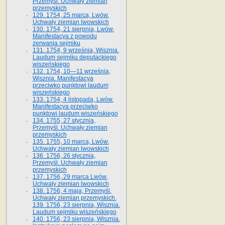
Przemyśl. Uchwały ziemian
przemyskich
129. 1754, 25 marca, Lwów.
Uchwały ziemian lwowskich
130. 1754, 21 sierpnia, Lwów.
Manifestacya z powodu
zerwania sejmiku
131. 1754, 9 września, Wisznia.
Laudum sejmiku deputackiego
wiszeńskiego
132. 1754, 10—11 września,
Wisznia. Manifestacya
przeciwko punktowi laudum
wiszeńskiego
133. 1754, 4 listopada, Lwów.
Manifestacya przeciwko
punktowi laudum wiszeńskiego
134. 1755, 27 stycznia,
Przemyśl. Uchwały ziemian
przemyskich
135. 1755, 10 marca, Lwów.
Uchwały ziemian lwowskich
136. 1756, 26 stycznia,
Przemyśl. Uchwały ziemian
przemyskich
137. 1756, 29 marca Lwów.
Uchwały ziemian lwowskich
138. 1756, 4 maja, Przemyśl.
Uchwały ziemian przemyskich.
139. 1756, 23 sierpnia, Wisznia.
Laudum sejmiku wiszeńskiego
140. 1756, 23 sierpnia, Wisznia.