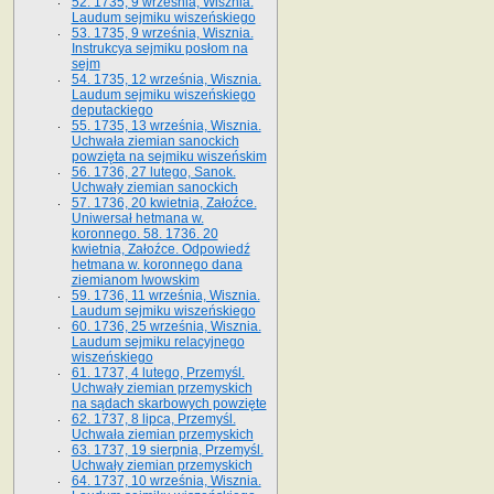
52. 1735, 9 września, Wisznia.
Laudum sejmiku wiszeńskiego
53. 1735, 9 września, Wisznia.
Instrukcya sejmiku posłom na
sejm
54. 1735, 12 września, Wisznia.
Laudum sejmiku wiszeńskiego
deputackiego
55. 1735, 13 września, Wisznia.
Uchwała ziemian sanockich
powzięta na sejmiku wiszeńskim
56. 1736, 27 lutego, Sanok.
Uchwały ziemian sanockich
57. 1736, 20 kwietnia, Załoźce.
Uniwersał hetmana w.
koronnego. 58. 1736. 20
kwietnia, Załoźce. Odpowiedź
hetmana w. koronnego dana
ziemianom lwowskim
59. 1736, 11 września, Wisznia.
Laudum sejmiku wiszeńskiego
60. 1736, 25 września, Wisznia.
Laudum sejmiku relacyjnego
wiszeńskiego
61. 1737, 4 lutego, Przemyśl.
Uchwały ziemian przemyskich
na sądach skarbowych powzięte
62. 1737, 8 lipca, Przemyśl.
Uchwała ziemian przemyskich
63. 1737, 19 sierpnia, Przemyśl.
Uchwały ziemian przemyskich
64. 1737, 10 września, Wisznia.