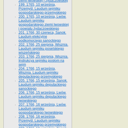
ziemi lwowskiej i żydaczowskiej
199. 1765, 10 września,
Przemyśl. Laudum sejmiku
gospodarskiego przemyskiego
200. 1765, 10 września, Lwów.
Laudum sejmiku
gospodarskiego ziemi lwowskiej
i powiatu żydaczowskiego
201. 1766, 30 czerwca, Sanok.
Laudum elekcyjne
podkomorzego sanockiego
202. 1766, 25 sierpnia, Wisznia.
Laudum sejmiku poselskiego
wiszeńskiego
203. 1766, 25 sierpnia, Wisznia.
Instrukcya sejmiku posłom na
sejm
204. 1766, 15 września,
Wisznia. Laudum sejmiku
deputackiego przemyskiego
205. 1766, 15 września, Sanok.
Laudum sejmiku deputackiego
sanockiego
206. 1766, 15 września, Lwów.
Laudum sejmiku deputackiego
lwowskiego
207. 1766, 16 września, Lwów.
Laudum sejmiku
gospodarskiego lwowskiego
208. 1766, 16 września,
Przemyśl. Laudum sejmiku
gospodarskiego przemyskiego