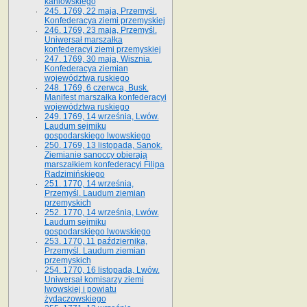
kaniowskiego
245. 1769, 22 maja, Przemyśl.
Konfederacya ziemi przemyskiej
246. 1769, 23 maja, Przemyśl.
Uniwersał marszałka
konfederacyi ziemi przemyskiej
247. 1769, 30 maja, Wisznia.
Konfederacya ziemian
województwa ruskiego
248. 1769, 6 czerwca, Busk.
Manifest marszałka konfederacyi
województwa ruskiego
249. 1769, 14 września, Lwów.
Laudum sejmiku
gospodarskiego lwowskiego
250. 1769, 13 listopada, Sanok.
Ziemianie sanoccy obierają
marszałkiem konfederacyi Filipa
Radzimińskiego
251. 1770, 14 września,
Przemyśl. Laudum ziemian
przemyskich
252. 1770, 14 września, Lwów.
Laudum sejmiku
gospodarskiego lwowskiego
253. 1770, 11 października,
Przemyśl. Laudum ziemian
przemyskich
254. 1770, 16 listopada, Lwów.
Uniwersał komisarzy ziemi
lwowskiej i powiatu
żydaczowskiego