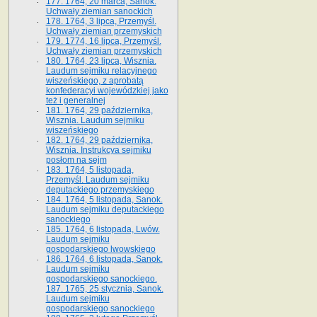
177. 1764, 20 marca, Sanok.
Uchwały ziemian sanockich
178. 1764, 3 lipca, Przemyśl.
Uchwały ziemian przemyskich
179. 1774, 16 lipca, Przemyśl.
Uchwały ziemian przemyskich
180. 1764, 23 lipca, Wisznia.
Laudum sejmiku relacyjnego
wiszeńskiego, z aprobatą
konfederacyi wojewódzkiej jako
też i generalnej
181. 1764, 29 października,
Wisznia. Laudum sejmiku
wiszeńskiego
182. 1764, 29 października,
Wisznia. Instrukcya sejmiku
posłom na sejm
183. 1764, 5 listopada,
Przemyśl. Laudum sejmiku
deputackiego przemyskiego
184. 1764, 5 listopada, Sanok.
Laudum sejmiku deputackiego
sanockiego
185. 1764, 6 listopada, Lwów.
Laudum sejmiku
gospodarskiego lwowskiego
186. 1764, 6 listopada, Sanok.
Laudum sejmiku
gospodarskiego sanockiego.
187. 1765, 25 stycznia, Sanok.
Laudum sejmiku
gospodarskiego sanockiego