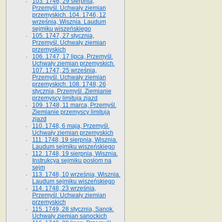
103. 1746, 29 sierpnia,
Przemyśl. Uchwały ziemian
przemyskich. 104. 1746, 12
września, Wisznia. Laudum
sejmiku wiszeńskiego
105. 1747, 27 stycznia,
Przemyśl. Uchwały ziemian
przemyskich
106. 1747, 17 lipca, Przemyśl.
Uchwały ziemian przemyskich.
107. 1747, 25 września,
Przemyśl. Uchwały ziemian
przemyskich. 108. 1748, 26
stycznia, Przemyśl. Ziemianie
przemyscy limitują zjazd
109. 1748, 11 marca, Przemyśl.
Ziemianie przemyscy limitują
zjazd
110. 1748, 6 maja, Przemyśl.
Uchwały ziemian przemyskich
111. 1748, 19 sierpnia, Wisznia.
Laudum sejmiku wiszeńskiego
112. 1748, 19 sierpnia, Wisznia.
Instrukcya sejmiku posłom na
sejm
113. 1748, 10 września, Wisznia.
Laudum sejmiku wiszeńskiego
114. 1748, 23 września,
Przemyśl. Uchwały ziemian
przemyskich
115. 1749, 28 stycznia, Sanok.
Uchwały ziemian sanockich