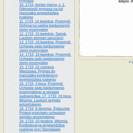
Prymasa
10. 1733, koniec marca, s. 1.
Odpowiedź prymasa na list
marszałka województwa
ruskiego
11. 1733, 14 kwietnia, Przemyśl.
Ordynacya sądów kapturowych
ziemi przemyskiej
12. 1733, 15 kwietnia, Sanok.
Laudum ziemian sanockich
13. 1733, 18 kwietnia, Przemyśl.
Uchwała sądu kapturowego
ziemi przemyskiej
14. 1733, 18 kwietnia, Przemyśl.
Uchwała sądu kapturowego
«
ziemi przemyskiej
15. 1733, 22 czerwca,
Warszawa. Prymas do
marszałka konfederacyi
województwa ruskiego
16. 1733, 3 lipca, Przemyśl.
Uchwała sądu kapturowego
przemyskiego w sprawie
sądownictwa. 17. 1733, 16 lipca,
Wisznia. Laudum sejmiku
wiszeńskiego
18. 1733, 9 sierpnia, Żydaczów.
Protest przeciwko uchwałom
sejmiku wiszeńskiego
19. 1733, 10 grudnia, Wisznia.
Konfederacya województwa
ruskiego przy Stanisławie