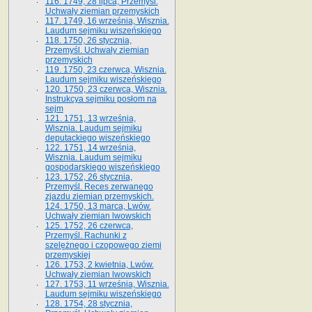
116. 1749, 28 lipca, Przemyśl.
Uchwały ziemian przemyskich
117. 1749, 16 września, Wisznia.
Laudum sejmiku wiszeńskiego
118. 1750, 26 stycznia,
Przemyśl. Uchwały ziemian
przemyskich
119. 1750, 23 czerwca, Wisznia.
Laudum sejmiku wiszeńskiego
120. 1750, 23 czerwca, Wisznia.
Instrukcya sejmiku posłom na
sejm
121. 1751, 13 września,
Wisznia. Laudum sejmiku
deputackiego wiszeńskiego
122. 1751, 14 września,
Wisznia. Laudum sejmiku
gospodarskiego wiszeńskiego
123. 1752, 26 stycznia,
Przemyśl. Reces zerwanego
zjazdu ziemian przemyskich.
124. 1750, 13 marca, Lwów.
Uchwały ziemian lwowskich
125. 1752, 26 czerwca,
Przemyśl. Rachunki z
szelężnego i czopowego ziemi
przemyskiej
126. 1753, 2 kwietnia, Lwów.
Uchwały ziemian lwowskich
127. 1753, 11 września, Wisznia.
Laudum sejmiku wiszeńskiego
128. 1754, 28 stycznia,