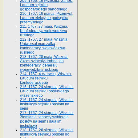
209. 1766, 16 września, Sanok.
Laudum sejmiku
gospodarskiego sanockiego
210. 1767, 16 marca, Przemyśl.
Laudum elekcyjne podsędka
przemyskiego
211. 1767, 27 maja, Wisznia.
Konfederacya województwa
ruskiego
212. 1767, 27 maja, Wisznia.
Uniwersał marszałka
konfederacyi województwa
ruskiego
213. 1767, 28 maja, Wisznia.
Akces szlachty drobnej do
konfederacyi generału
województwa ruskiego
214. 1767, 4 czerwca, Wisznia.
Laudum sejmiku
konfederackiego
215. 1767, 24 sierpnia, Wisznia.
Laudum sejmiku poselskiego
wiszeńskiego
216. 1767, 24 sierpnia, Wisznia.
Instrukcya sejmiku posłom na
sejm
217. 1767, 24 sierpnia, Wisznia.
Ziemianie sanoccy wybierają
posłów na sejm i dają im
instrukcyę
218. 1767, 26 sierpnia, Wisznia.
Instrukcya sejmiku posłom do