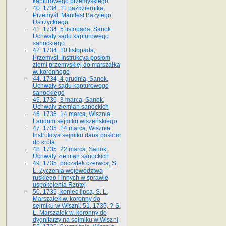
kapturowego przemyskiego
40. 1734, 11 października,
Przemyśl. Manifest Bazylego
Ustrzyckiego
41. 1734, 5 listopada, Sanok.
Uchwały sądu kapturowego
sanockiego
42. 1734, 10 listopada,
Przemyśl. Instrukcya posłom
ziemi przemyskiej do marszałka
w. koronnego
44. 1734, 4 grudnia, Sanok.
Uchwały sądu kapturowego
sanockiego
45. 1735, 3 marca, Sanok.
Uchwały ziemian sanockich
46. 1735, 14 marca, Wisznia.
Laudum sejmiku wiszeńskiego
47. 1735, 14 marca, Wisznia.
Instrukcya sejmiku dana posłom
do króla
48. 1735, 22 marca, Sanok.
Uchwały ziemian sanockich
49. 1735, początek czerwca, S.
L. Życzenia województwa
ruskiego i innych w sprawie
uspokojenia Rzptej
50. 1735, koniec lipca, S. L.
Marszałek w. koronny do
sejmiku w Wiszni. 51. 1735, ? S.
L. Marszałek w. koronny do
dygnitarzy na sejmiku w Wiszni