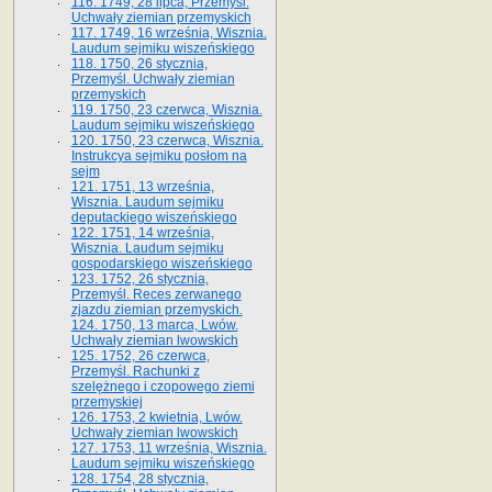
116. 1749, 28 lipca, Przemyśl.
Uchwały ziemian przemyskich
117. 1749, 16 września, Wisznia.
Laudum sejmiku wiszeńskiego
118. 1750, 26 stycznia,
Przemyśl. Uchwały ziemian
przemyskich
119. 1750, 23 czerwca, Wisznia.
Laudum sejmiku wiszeńskiego
120. 1750, 23 czerwca, Wisznia.
Instrukcya sejmiku posłom na
sejm
121. 1751, 13 września,
Wisznia. Laudum sejmiku
deputackiego wiszeńskiego
122. 1751, 14 września,
Wisznia. Laudum sejmiku
gospodarskiego wiszeńskiego
123. 1752, 26 stycznia,
Przemyśl. Reces zerwanego
zjazdu ziemian przemyskich.
124. 1750, 13 marca, Lwów.
Uchwały ziemian lwowskich
125. 1752, 26 czerwca,
Przemyśl. Rachunki z
szelężnego i czopowego ziemi
przemyskiej
126. 1753, 2 kwietnia, Lwów.
Uchwały ziemian lwowskich
127. 1753, 11 września, Wisznia.
Laudum sejmiku wiszeńskiego
128. 1754, 28 stycznia,