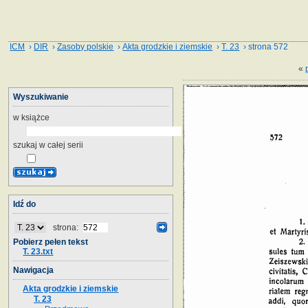
ICM
›
DIR
›
Zasoby polskie
›
Akta grodzkie i ziemskie
›
T. 23
› strona 572
«
Wyszukiwanie
w książce
szukaj w całej serii
Idź do
strona:
Pobierz pełen tekst
T. 23.txt
Nawigacja
Akta grodzkie i ziemskie
T. 23