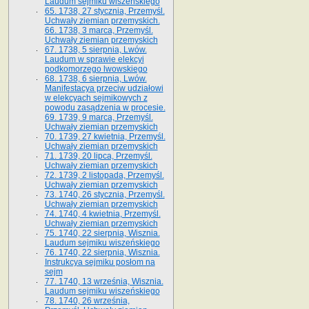
Laudum sejmiku wiszeńskiego
65. 1738, 27 stycznia, Przemyśl.
Uchwały ziemian przemyskich­­.
66. 1738, 3 marca, Przemyśl.
Uchwały ziemian przemyskich­
67. 1738, 5 sierpnia, Lwów.
Laudum w sprawie elekcyi
podkomorzego lwowskiego
68. 1738, 6 sierpnia, Lwów.
Manifestacya przeciw udziałowi
w elekcyach sejmikowych z
powodu zasądzenia w procesie.
69. 1739, 9 marca, Przemyśl.
Uchwały ziemian przemyskich
70. 1739, 27 kwietnia, Przemyśl.
Uchwały ziemian przemyskich
71. 1739, 20 lipca, Przemyśl.
Uchwały ziemian przemyskich
72. 1739, 2 listopada, Przemyśl.
Uchwały ziemian przemyskich
73. 1740, 26 stycznia, Przemyśl.
Uchwały ziemian przemyskich
74. 1740, 4 kwietnia, Przemyśl.
Uchwały ziemian przemyskich
75. 1740, 22 sierpnia, Wisznia.
Laudum sejmiku wiszeńskiego
76. 1740, 22 sierpnia, Wisznia.
Instrukcya sejmiku posłom na
sejm
77. 1740, 13 września, Wisznia.
Laudum sejmiku wiszeńskiego
78. 1740, 26 września,