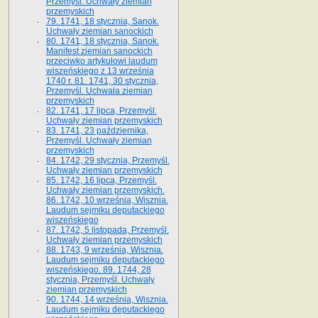
Przemyśl. Uchwały ziemian
przemyskich
79. 1741, 18 stycznia, Sanok.
Uchwały ziemian sanockich
80. 1741, 18 stycznia, Sanok.
Manifest ziemian sanockich
przeciwko artykułowi laudum
wiszeńskiego z 13 wrze­śnia
1740 r. 81. 1741, 30 stycznia,
Przemyśl. Uchwała ziemian
przemyskich
82. 1741, 17 lipca, Przemyśl.
Uchwały ziemian przemyskich
83. 1741, 23 października,
Przemyśl. Uchwały ziemian
przemyskich
84. 1742, 29 stycznia, Przemyśl.
Uchwały ziemian przemyskich
85. 1742, 16 lipca, Przemyśl.
Uchwały ziemian przemyskich.
86. 1742, 10 września, Wisznia.
Laudum sejmiku deputackiego
wiszeńskiego
87. 1742, 5 listopada, Przemyśl.
Uchwały ziemian przemyskich
88. 1743, 9 września, Wisznia.
Laudum sejmiku deputackiego
wiszeńskiego. 89. 1744, 28
stycznia, Przemyśl. Uchwały
ziemian przemyskich
90. 1744, 14 września, Wisznia.
Laudum sejmiku deputackiego