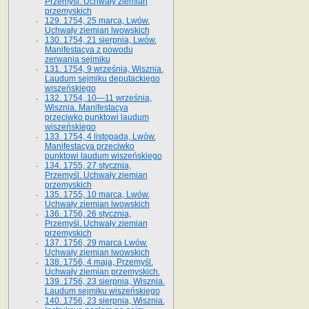
Przemyśl. Uchwały ziemian
przemyskich
129. 1754, 25 marca, Lwów.
Uchwały ziemian lwowskich
130. 1754, 21 sierpnia, Lwów.
Manifestacya z powodu
zerwania sejmiku
131. 1754, 9 września, Wisznia.
Laudum sejmiku deputackiego
wiszeńskiego
132. 1754, 10—11 września,
Wisznia. Manifestacya
przeciwko punktowi laudum
wiszeńskiego
133. 1754, 4 listopada, Lwów.
Manifestacya przeciwko
punktowi laudum wiszeńskiego
134. 1755, 27 stycznia,
Przemyśl. Uchwały ziemian
przemyskich
135. 1755, 10 marca, Lwów.
Uchwały ziemian lwowskich
136. 1756, 26 stycznia,
Przemyśl. Uchwały ziemian
przemyskich
137. 1756, 29 marca Lwów.
Uchwały ziemian lwowskich
138. 1756, 4 maja, Przemyśl.
Uchwały ziemian przemyskich.
139. 1756, 23 sierpnia, Wisznia.
Laudum sejmiku wiszeńskiego
140. 1756, 23 sierpnia, Wisznia.