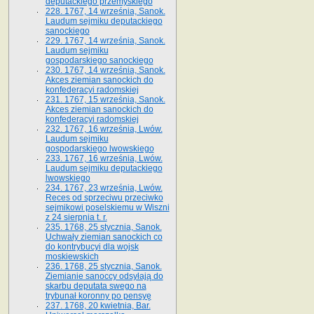
deputackiego przemyskiego
228. 1767, 14 września, Sanok.
Laudum sejmiku deputackiego
sanockiego
229. 1767, 14 września, Sanok.
Laudum sejmiku
gospodarskiego sanockiego
230. 1767, 14 września, Sanok.
Akces ziemian sanockich do
konfederacyi radomskiej
231. 1767, 15 września, Sanok.
Akces ziemian sanockich do
konfederacyi radomskiej
232. 1767, 16 września, Lwów.
Laudum sejmiku
gospodarskiego lwowskiego
233. 1767, 16 września, Lwów.
Laudum sejmiku deputackiego
lwowskiego
234. 1767, 23 września, Lwów.
Reces od sprzeciwu przeciwko
sejmikowi poselskiemu w Wiszni
z 24 sierpnia t. r.
235. 1768, 25 stycznia, Sanok.
Uchwały ziemian sanockich co
do kontrybucyi dla wojsk
moskiewskich
236. 1768, 25 stycznia, Sanok.
Ziemianie sanoccy odsyłają do
skarbu deputata swego na
trybunał koronny po pensyę
237. 1768, 20 kwietnia, Bar.