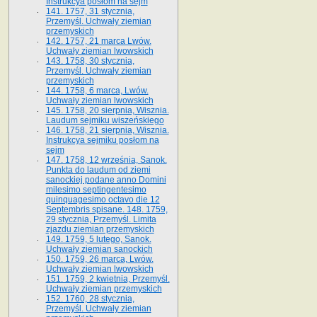
Instrukcya posłom na sejm
141. 1757, 31 stycznia,
Przemyśl. Uchwały ziemian
przemyskich
142. 1757, 21 marca Lwów.
Uchwały ziemian lwowskich
143. 1758, 30 stycznia,
Przemyśl. Uchwały ziemian
przemyskich
144. 1758, 6 marca, Lwów.
Uchwały ziemian lwowskich
145. 1758, 20 sierpnia, Wisznia.
Laudum sejmiku wiszeńskiego
146. 1758, 21 sierpnia, Wisznia.
Instrukcya sejmiku posłom na
sejm
147. 1758, 12 września, Sanok.
Punkta do laudum od ziemi
sanockiej podane anno Domini
milesimo septingentesimo
quinquagesimo octavo die 12
Septembris spisane. 148. 1759,
29 stycznia, Przemyśl. Limita
zjazdu ziemian przemyskich
149. 1759, 5 lutego, Sanok.
Uchwały ziemian sanockich
150. 1759, 26 marca, Lwów.
Uchwały ziemian lwowskich
151. 1759, 2 kwietnia, Przemyśl.
Uchwały ziemian przemyskich
152. 1760, 28 stycznia,
Przemyśl. Uchwały ziemian