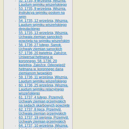
52. 1735, 9 września, Wisznia.
Laudum sejmiku wiszeńskiego
53. 1735, 9 września, Wisznia.
Instrukcya sejmiku posłom na
sejm
54. 1735, 12 września, Wisznia.
Laudum sejmiku wiszeńskiego
deputackiego
55. 1735, 13 września, Wisznia.
Uchwała ziemian sanockich
powzięta na sejmiku wiszeńskim
56. 1736, 27 lutego, Sanok.
Uchwały ziemian sanockich
57. 1736, 20 kwietnia, Załoźce.
Uniwersał hetmana w.
koronnego. 58. 1736. 20
kwietnia, Załoźce. Odpowiedź
hetmana w. koronnego dana
ziemianom lwowskim
59. 1736, 11 września, Wisznia.
Laudum sejmiku wiszeńskiego
60. 1736, 25 września, Wisznia.
Laudum sejmiku relacyjnego
wiszeńskiego
61. 1737, 4 lutego, Przemyśl.
Uchwały ziemian przemyskich
na sądach skarbowych powzięte
62. 1737, 8 lipca, Przemyśl.
Uchwała ziemian przemyskich
63. 1737, 19 sierpnia, Przemyśl.
Uchwały ziemian przemyskich
64. 1737, 10 września, Wisznia.