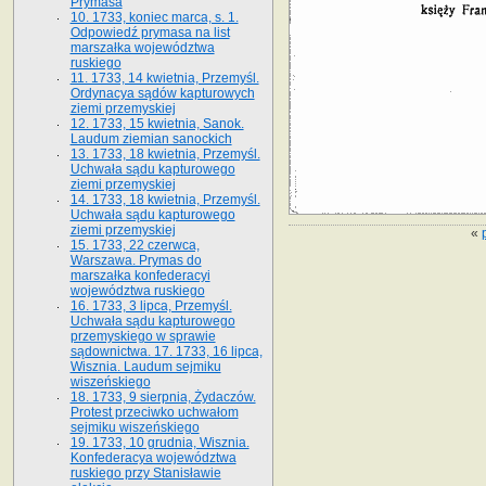
Prymasa
10. 1733, koniec marca, s. 1.
Odpowiedź prymasa na list
marszałka województwa
ruskiego
11. 1733, 14 kwietnia, Przemyśl.
Ordynacya sądów kapturowych
ziemi przemyskiej
12. 1733, 15 kwietnia, Sanok.
Laudum ziemian sanockich
13. 1733, 18 kwietnia, Przemyśl.
Uchwała sądu kapturowego
ziemi przemyskiej
14. 1733, 18 kwietnia, Przemyśl.
Uchwała sądu kapturowego
ziemi przemyskiej
«
15. 1733, 22 czerwca,
Warszawa. Prymas do
marszałka konfederacyi
województwa ruskiego
16. 1733, 3 lipca, Przemyśl.
Uchwała sądu kapturowego
przemyskiego w sprawie
sądownictwa. 17. 1733, 16 lipca,
Wisznia. Laudum sejmiku
wiszeńskiego
18. 1733, 9 sierpnia, Żydaczów.
Protest przeciwko uchwałom
sejmiku wiszeńskiego
19. 1733, 10 grudnia, Wisznia.
Konfederacya województwa
ruskiego przy Stanisławie