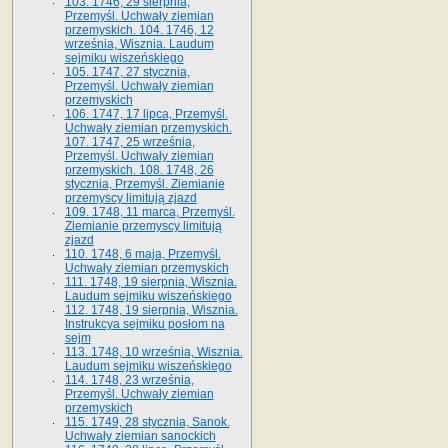
103. 1746, 29 sierpnia,
Przemyśl. Uchwały ziemian
przemyskich. 104. 1746, 12
września, Wisznia. Laudum
sejmiku wiszeńskiego
105. 1747, 27 stycznia,
Przemyśl. Uchwały ziemian
przemyskich
106. 1747, 17 lipca, Przemyśl.
Uchwały ziemian przemyskich.
107. 1747, 25 września,
Przemyśl. Uchwały ziemian
przemyskich. 108. 1748, 26
stycznia, Przemyśl. Ziemianie
przemyscy limitują zjazd
109. 1748, 11 marca, Przemyśl.
Ziemianie przemyscy limitują
zjazd
110. 1748, 6 maja, Przemyśl.
Uchwały ziemian przemyskich
111. 1748, 19 sierpnia, Wisznia.
Laudum sejmiku wiszeńskiego
112. 1748, 19 sierpnia, Wisznia.
Instrukcya sejmiku posłom na
sejm
113. 1748, 10 września, Wisznia.
Laudum sejmiku wiszeńskiego
114. 1748, 23 września,
Przemyśl. Uchwały ziemian
przemyskich
115. 1749, 28 stycznia, Sanok.
Uchwały ziemian sanockich