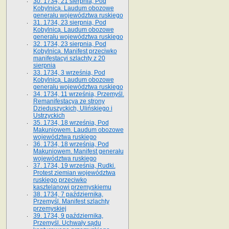
30. 1734, 21 sierpnia, Pod
Kobylnicą. Laudum obozowe
generału województwa ruskiego
31. 1734, 23 sierpnia, Pod
Kobylnicą. Laudum obozowe
generału województwa ruskiego
32. 1734, 23 sierpnia, Pod
Kobylnicą. Manifest przeciwko
manifestacyi szlachty z 20
sierpnia
33. 1734, 3 września, Pod
Kobylnicą. Laudum obozowe
generału województwa ruskiego
34. 1734, 11 września, Przemyśl.
Remanifestacya ze strony
Dzieduszyckich, Ulińskiego i
Ustrzyckich
35. 1734, 18 września, Pod
Makuniowem. Laudum obozowe
województwa ruskiego
36. 1734, 18 września, Pod
Makuniowem. Manifest generału
województwa ruskiego
37. 1734, 19 września, Rudki.
Protest ziemian województwa
ruskiego przeciwko
kasztelanowi przemyskiemu
38. 1734, 7 października,
Przemyśl. Manifest szlachty
przemyskiej
39. 1734, 9 października,
Przemyśl. Uchwały sądu