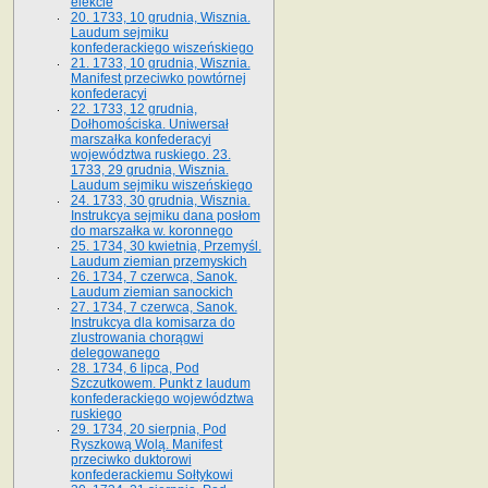
elekcie
20. 1733, 10 grudnia, Wisznia.
Laudum sejmiku
konfederackiego wiszeńskiego
21. 1733, 10 grudnia, Wisznia.
Manifest przeciwko powtórnej
konfederacyi
22. 1733, 12 grudnia,
Dołhomościska. Uniwersał
marszałka konfederacyi
województwa ruskiego. 23.
1733, 29 grudnia, Wisznia.
Laudum sejmiku wiszeńskiego
24. 1733, 30 grudnia, Wisznia.
Instrukcya sejmiku dana posłom
do marszałka w. koronnego
25. 1734, 30 kwietnia, Przemyśl.
Laudum ziemian przemyskich
26. 1734, 7 czerwca, Sanok.
Laudum ziemian sanockich
27. 1734, 7 czerwca, Sanok.
Instrukcya dla komisarza do
zlustrowania chorągwi
delegowanego
28. 1734, 6 lipca, Pod
Szczutkowem. Punkt z laudum
konfederackiego województwa
ruskiego
29. 1734, 20 sierpnia, Pod
Ryszkową Wolą. Manifest
przeciwko duktorowi
konfederackiemu Sołtykowi