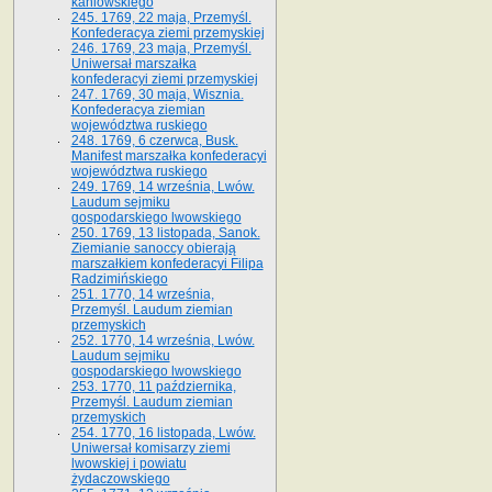
kaniowskiego
245. 1769, 22 maja, Przemyśl.
Konfederacya ziemi przemyskiej
246. 1769, 23 maja, Przemyśl.
Uniwersał marszałka
konfederacyi ziemi przemyskiej
247. 1769, 30 maja, Wisznia.
Konfederacya ziemian
województwa ruskiego
248. 1769, 6 czerwca, Busk.
Manifest marszałka konfederacyi
województwa ruskiego
249. 1769, 14 września, Lwów.
Laudum sejmiku
gospodarskiego lwowskiego
250. 1769, 13 listopada, Sanok.
Ziemianie sanoccy obierają
marszałkiem konfederacyi Filipa
Radzimińskiego
251. 1770, 14 września,
Przemyśl. Laudum ziemian
przemyskich
252. 1770, 14 września, Lwów.
Laudum sejmiku
gospodarskiego lwowskiego
253. 1770, 11 października,
Przemyśl. Laudum ziemian
przemyskich
254. 1770, 16 listopada, Lwów.
Uniwersał komisarzy ziemi
lwowskiej i powiatu
żydaczowskiego