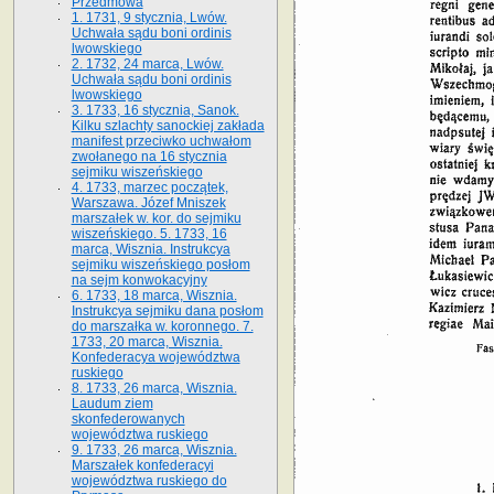
Przedmowa
1. 1731, 9 stycznia, Lwów.
Uchwała sądu boni ordinis
lwowskiego
2. 1732, 24 marca, Lwów.
Uchwała sądu boni ordinis
lwowskiego
3. 1733, 16 stycznia, Sanok.
Kilku szlachty sanockiej zakłada
manifest przeciwko uchwałom
zwołanego na 16 stycz­nia
sejmiku wiszeńskiego
4. 1733, marzec początek,
Warszawa. Józef Mniszek
marszałek w. kor. do sejmiku
wiszeńskiego. 5. 1733, 16
marca, Wisznia. Instrukcya
sejmiku wiszeńskiego posłom
na sejm konwokacyjny
6. 1733, 18 marca, Wisznia.
Instrukcya sejmiku dana posłom
do marszałka w. koronnego. 7.
1733, 20 marca, Wisznia.
Konfederacya województwa
ruskiego
8. 1733, 26 marca, Wisznia.
Laudum ziem
skonfederowanych
województwa ruskiego
9. 1733, 26 marca, Wisznia.
Marszałek konfederacyi
województwa ruskiego do