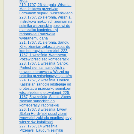
króla
219. 1797, 26 sierpnia, Wisznia.
Manifestacya przeciwko
uchwałom sejmiku wiszeńskiego
220. 1767, 26 sierpnia, Wisznia.
Instrukcya niektórych ziemian na
sejmiku wiszeńskim posłowi do
marszałka konfe­deracyi
radomskiej Radziwiłła
wybranemu dana
221. 1767, 31 sierpnia, Sanok.
Kilku ziemian zgłasza akces do
konfederacyi radomskiej. 222.
1767, 1 września, Warszawa.
Pozew przed sąd konfederacki
223. 1767, 1 września, Sanok.
Protest ziemian sanockich z
powodu obranych w Wiszni na
sejmiku przedsejmo­wym posłów
224. 1767, 2 września, Uherce.
Kasztelan sanocki odstępuje od
protestacyi przeciwko sejmikowi
wiszeńskiemu uczynionej. 225.
1767, 5 września, Sanok. Akces
ziemian sanockich do
konfederacyi radomskiej
226. 1767, 3 września, Lwów.
Stefan Hordyński poseł ziemi
lwowskiej zakłada manifest przy
wierze św. ka­tolickiej
227. 1767, 14 września,
Przemyśl. Laudum sejmiku