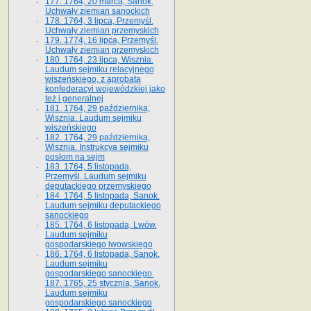
177. 1764, 20 marca, Sanok.
Uchwały ziemian sanockich
178. 1764, 3 lipca, Przemyśl.
Uchwały ziemian przemyskich
179. 1774, 16 lipca, Przemyśl.
Uchwały ziemian przemyskich
180. 1764, 23 lipca, Wisznia.
Laudum sejmiku relacyjnego
wiszeńskiego, z aprobatą
konfederacyi wojewódzkiej jako
też i generalnej
181. 1764, 29 października,
Wisznia. Laudum sejmiku
wiszeńskiego
182. 1764, 29 października,
Wisznia. Instrukcya sejmiku
posłom na sejm
183. 1764, 5 listopada,
Przemyśl. Laudum sejmiku
deputackiego przemyskiego
184. 1764, 5 listopada, Sanok.
Laudum sejmiku deputackiego
sanockiego
185. 1764, 6 listopada, Lwów.
Laudum sejmiku
gospodarskiego lwowskiego
186. 1764, 6 listopada, Sanok.
Laudum sejmiku
gospodarskiego sanockiego.
187. 1765, 25 stycznia, Sanok.
Laudum sejmiku
gospodarskiego sanockiego