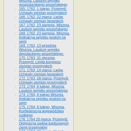
Wisznia. Laudum sejmiku
gospodarskiego wiszeńskiego
165. 1762, 1 lutego, Przemyśl.
Uchwały ziemian przemyskich
166. 1762, 22 marca, Lwów.
Uchwały ziemian lwowskich
167. 1762, 23 sierpnia, Wisznia.
Laudum sejmiku wiszeńskiego
168. 1762, 23 sierpnia, Wisznia.
Instrukcya sejmiku posłom na
sejm
169. 1762, 13 września,
Wisznia. Laudum sejmiku
deputackiego wiszeńskiego.
170. 1763, 31 stycznia,
Przemyśl. Limita kongresu
ziemian przemyskich
171. 1763, 14 marca, Lwów.
Uchwały ziemian lwowskich
172. 1763, 28 marca, Przemyśl.
Uchwały ziemian przemyskich
173. 1764, 6 lutego, Wisznia.
Laudum sejmiku wiszeńskiego
174. 1764, 6 lutego Wisznia.
Instrukcya sejmiku posłom na
sejm
175. 1764, 6 lutego, Wisznia.
Konfederacya województwa
ruskiego
176. 1764 20 marca, Przemyśl.
Ordynacya sądów kapturowych
ziemi przemyskiej