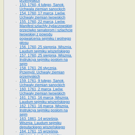
przemyskich
153. 1760, 4 lutego, Sanok.
Uchwała ziemian sanockich
154. 1760, 17 marca, Lwów.
Uchwały ziemian lwowskich
155. 1760, 22 marca, Lwów.
Manifest szlachty żydaczowskiej
przeciwko senatorom i szlachcie
lwowskiej z po­wodu
pogwałcenia sejmiku i wolnego
głosu
156. 1760, 25 sierpnia, Wisznia.
Laudum sejmiku wiszeńskiego
157. 1760, 25 sierpnia, Wisznia.
Instrukcya sejmiku posłom na
sejm
158. 1761, 26 stycznia,
Przemyśl. Uchwały ziemian
przemyskich
159. 1761, 9 lutego, Sanok.
Uchwały ziemian sanockich
160. 1761, 2 marca, Lwów.
Uchwały ziemian lwowskich
161. 1761, 16 marca, Wisznia.
Laudum sejmiku wiszeńskiego
162. 1761, 16 marca, Wisznia.
Instrukcya sejmiku posłom na
sejm
163. 1861, 14 września,
Wisznia. Laudum sejmiku
deputackiego wiszeńskiego
164. 1761, 15 września,