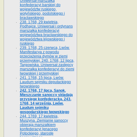
Uniwersał marszałka
konfederacyi barskiej do
województw ruskiego,
wołyńskiego, podolskiego i
bracławskiego
238. 1768, 29 kwietnia,
Podhajce. Uniwersał i ordynans
marszałka konfederacyi
województwa bracławskiego do
wo­jewództwa kijowskiego i
ruskiego
239. 1768, 25 czerwca, Lwów.
Manifestacya z powodu
przeciążenia dymów w ziemi
przemyskiej. 240. 1768, 12 lipca,
Targowiska. Uniwersał zastępcy
marszałka konfederacyi do ziemi
lwowskiej i przemyskiej
241. 1768, 15 lipca, Lwów.
Laudum sejmiku deputackiego
lwowskiego
242. 1768, 17 lipca, Sanok.
Mieszczanie sanoccy składają
przysięgę konfederacką. 243.
1768, 14 września, Lwów.
Laudum sejmiku
gospodarskiego lwowskiego
244. 1769, 17 kwietnia,
Muszyna. Ziemianie sanoccy
obierają marszałkiem
konfederacyi Ignacego
Potockiego, starostę