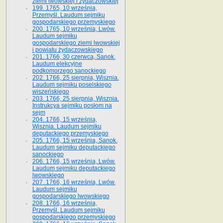
ziemi lwowskiej i żydaczowskiej
199. 1765, 10 września,
Przemyśl. Laudum sejmiku
gospodarskiego przemyskiego
200. 1765, 10 września, Lwów.
Laudum sejmiku
gospodarskiego ziemi lwowskiej
i powiatu żydaczowskiego
201. 1766, 30 czerwca, Sanok.
Laudum elekcyjne
podkomorzego sanockiego
202. 1766, 25 sierpnia, Wisznia.
Laudum sejmiku poselskiego
wiszeńskiego
203. 1766, 25 sierpnia, Wisznia.
Instrukcya sejmiku posłom na
sejm
204. 1766, 15 września,
Wisznia. Laudum sejmiku
deputackiego przemyskiego
205. 1766, 15 września, Sanok.
Laudum sejmiku deputackiego
sanockiego
206. 1766, 15 września, Lwów.
Laudum sejmiku deputackiego
lwowskiego
207. 1766, 16 września, Lwów.
Laudum sejmiku
gospodarskiego lwowskiego
208. 1766, 16 września,
Przemyśl. Laudum sejmiku
gospodarskiego przemyskiego