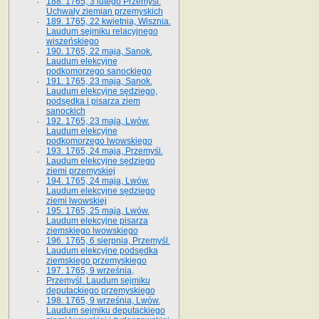
188. 1765, 3 lutego Przemyśl.
Uchwały ziemian przemyskich
189. 1765, 22 kwietnia, Wisznia.
Laudum sejmiku relacyjnego
wiszeńskiego
190. 1765, 22 maja, Sanok.
Laudum elekcyjne
podkomorzego sanockiego
191. 1765, 23 maja, Sanok.
Laudum elekcyjne sędziego,
podsędka i pisarza ziem
sanockich
192. 1765, 23 maja, Lwów.
Laudum elekcyjne
podkomorzego lwowskiego
193. 1765, 24 maja, Przemyśl.
Laudum elekcyjne sędziego
ziemi przemyskiej
194. 1765, 24 maja, Lwów.
Laudum elekcyjne sędziego
ziemi lwowskiej
195. 1765, 25 maja, Lwów.
Laudum elekcyjne pisarza
ziemskiego lwowskiego
196. 1765, 6 sierpnia, Przemyśl.
Laudum elekcyjne podsędka
ziemskiego przemyskiego
197. 1765, 9 września,
Przemyśl. Laudum sejmiku
deputackiego przemyskiego
198. 1765, 9 września, Lwów.
Laudum sejmiku deputackiego