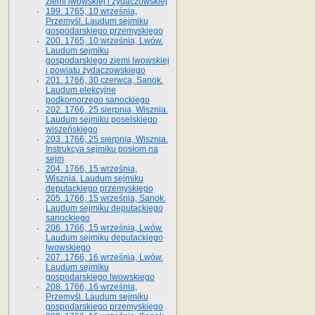
ziemi lwowskiej i żydaczowskiej
199. 1765, 10 września,
Przemyśl. Laudum sejmiku
gospodarskiego przemyskiego
200. 1765, 10 września, Lwów.
Laudum sejmiku
gospodarskiego ziemi lwowskiej
i powiatu żydaczowskiego
201. 1766, 30 czerwca, Sanok.
Laudum elekcyjne
podkomorzego sanockiego
202. 1766, 25 sierpnia, Wisznia.
Laudum sejmiku poselskiego
wiszeńskiego
203. 1766, 25 sierpnia, Wisznia.
Instrukcya sejmiku posłom na
sejm
204. 1766, 15 września,
Wisznia. Laudum sejmiku
deputackiego przemyskiego
205. 1766, 15 września, Sanok.
Laudum sejmiku deputackiego
sanockiego
206. 1766, 15 września, Lwów.
Laudum sejmiku deputackiego
lwowskiego
207. 1766, 16 września, Lwów.
Laudum sejmiku
gospodarskiego lwowskiego
208. 1766, 16 września,
Przemyśl. Laudum sejmiku
gospodarskiego przemyskiego