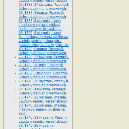
Laudum sejmiku wiszeńskiego
65. 1738, 27 stycznia, Przemyśl.
Uchwały ziemian przemyskich­­.
66. 1738, 3 marca, Przemyśl.
Uchwały ziemian przemyskich­
67. 1738, 5 sierpnia, Lwów.
Laudum w sprawie elekcyi
podkomorzego lwowskiego
68. 1738, 6 sierpnia, Lwów.
Manifestacya przeciw udziałowi
w elekcyach sejmikowych z
powodu zasądzenia w procesie.
69. 1739, 9 marca, Przemyśl.
Uchwały ziemian przemyskich
70. 1739, 27 kwietnia, Przemyśl.
Uchwały ziemian przemyskich
71. 1739, 20 lipca, Przemyśl.
Uchwały ziemian przemyskich
72. 1739, 2 listopada, Przemyśl.
Uchwały ziemian przemyskich
73. 1740, 26 stycznia, Przemyśl.
Uchwały ziemian przemyskich
74. 1740, 4 kwietnia, Przemyśl.
Uchwały ziemian przemyskich
75. 1740, 22 sierpnia, Wisznia.
Laudum sejmiku wiszeńskiego
76. 1740, 22 sierpnia, Wisznia.
Instrukcya sejmiku posłom na
sejm
77. 1740, 13 września, Wisznia.
Laudum sejmiku wiszeńskiego
78. 1740, 26 września,