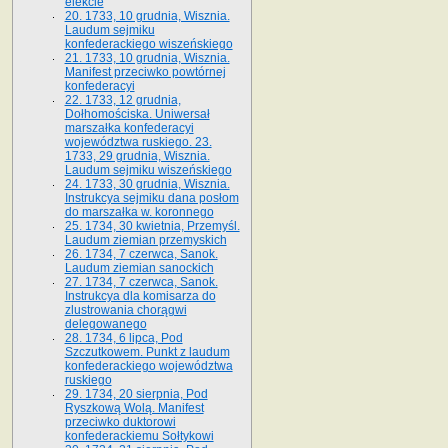
elekcie
20. 1733, 10 grudnia, Wisznia.
Laudum sejmiku
konfederackiego wiszeńskiego
21. 1733, 10 grudnia, Wisznia.
Manifest przeciwko powtórnej
konfederacyi
22. 1733, 12 grudnia,
Dołhomościska. Uniwersał
marszałka konfederacyi
województwa ruskiego. 23.
1733, 29 grudnia, Wisznia.
Laudum sejmiku wiszeńskiego
24. 1733, 30 grudnia, Wisznia.
Instrukcya sejmiku dana posłom
do marszałka w. koronnego
25. 1734, 30 kwietnia, Przemyśl.
Laudum ziemian przemyskich
26. 1734, 7 czerwca, Sanok.
Laudum ziemian sanockich
27. 1734, 7 czerwca, Sanok.
Instrukcya dla komisarza do
zlustrowania chorągwi
delegowanego
28. 1734, 6 lipca, Pod
Szczutkowem. Punkt z laudum
konfederackiego województwa
ruskiego
29. 1734, 20 sierpnia, Pod
Ryszkową Wolą. Manifest
przeciwko duktorowi
konfederackiemu Sołtykowi