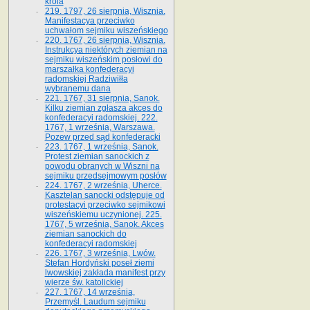
króla
219. 1797, 26 sierpnia, Wisznia.
Manifestacya przeciwko
uchwałom sejmiku wiszeńskiego
220. 1767, 26 sierpnia, Wisznia.
Instrukcya niektórych ziemian na
sejmiku wiszeńskim posłowi do
marszałka konfe­deracyi
radomskiej Radziwiłła
wybranemu dana
221. 1767, 31 sierpnia, Sanok.
Kilku ziemian zgłasza akces do
konfederacyi radomskiej. 222.
1767, 1 września, Warszawa.
Pozew przed sąd konfederacki
223. 1767, 1 września, Sanok.
Protest ziemian sanockich z
powodu obranych w Wiszni na
sejmiku przedsejmo­wym posłów
224. 1767, 2 września, Uherce.
Kasztelan sanocki odstępuje od
protestacyi przeciwko sejmikowi
wiszeńskiemu uczynionej. 225.
1767, 5 września, Sanok. Akces
ziemian sanockich do
konfederacyi radomskiej
226. 1767, 3 września, Lwów.
Stefan Hordyński poseł ziemi
lwowskiej zakłada manifest przy
wierze św. ka­tolickiej
227. 1767, 14 września,
Przemyśl. Laudum sejmiku