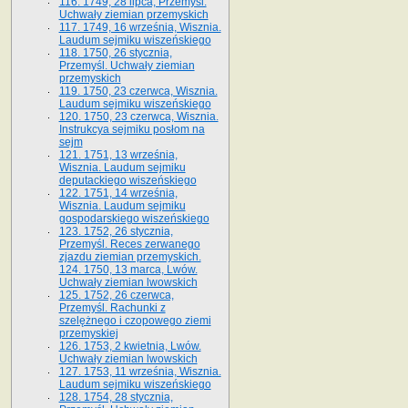
116. 1749, 28 lipca, Przemyśl.
Uchwały ziemian przemyskich
117. 1749, 16 września, Wisznia.
Laudum sejmiku wiszeńskiego
118. 1750, 26 stycznia,
Przemyśl. Uchwały ziemian
przemyskich
119. 1750, 23 czerwca, Wisznia.
Laudum sejmiku wiszeńskiego
120. 1750, 23 czerwca, Wisznia.
Instrukcya sejmiku posłom na
sejm
121. 1751, 13 września,
Wisznia. Laudum sejmiku
deputackiego wiszeńskiego
122. 1751, 14 września,
Wisznia. Laudum sejmiku
gospodarskiego wiszeńskiego
123. 1752, 26 stycznia,
Przemyśl. Reces zerwanego
zjazdu ziemian przemyskich.
124. 1750, 13 marca, Lwów.
Uchwały ziemian lwowskich
125. 1752, 26 czerwca,
Przemyśl. Rachunki z
szelężnego i czopowego ziemi
przemyskiej
126. 1753, 2 kwietnia, Lwów.
Uchwały ziemian lwowskich
127. 1753, 11 września, Wisznia.
Laudum sejmiku wiszeńskiego
128. 1754, 28 stycznia,