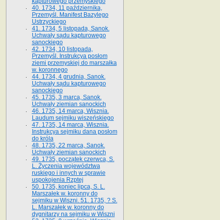
kapturowego przemyskiego
40. 1734, 11 października,
Przemyśl. Manifest Bazylego
Ustrzyckiego
41. 1734, 5 listopada, Sanok.
Uchwały sądu kapturowego
sanockiego
42. 1734, 10 listopada,
Przemyśl. Instrukcya posłom
ziemi przemyskiej do marszałka
w. koronnego
44. 1734, 4 grudnia, Sanok.
Uchwały sądu kapturowego
sanockiego
45. 1735, 3 marca, Sanok.
Uchwały ziemian sanockich
46. 1735, 14 marca, Wisznia.
Laudum sejmiku wiszeńskiego
47. 1735, 14 marca, Wisznia.
Instrukcya sejmiku dana posłom
do króla
48. 1735, 22 marca, Sanok.
Uchwały ziemian sanockich
49. 1735, początek czerwca, S.
L. Życzenia województwa
ruskiego i innych w sprawie
uspokojenia Rzptej
50. 1735, koniec lipca, S. L.
Marszałek w. koronny do
sejmiku w Wiszni. 51. 1735, ? S.
L. Marszałek w. koronny do
dygnitarzy na sejmiku w Wiszni