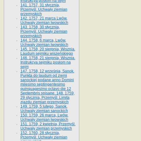
Instrukcya posłom na sejm
141. 1757, 31 stycznia,
Przemyśl. Uchwały ziemian
przemyskich
142. 1757, 21 marca Lwów.
Uchwały ziemian lwowskich
143. 1758, 30 stycznia,
Przemyśl. Uchwały ziemian
przemyskich
144. 1758, 6 marca, Lwów.
Uchwały ziemian lwowskich
145. 1758, 20 sierpnia, Wisznia.
Laudum sejmiku wiszeńskiego
146. 1758, 21 sierpnia, Wisznia.
Instrukcya sejmiku posłom na
sejm
147. 1758, 12 września, Sanok.
Punkta do laudum od ziemi
sanockiej podane anno Domini
milesimo septingentesimo
quinquagesimo octavo die 12
Septembris spisane. 148. 1759,
29 stycznia, Przemyśl. Limita
zjazdu ziemian przemyskich
149. 1759, 5 lutego, Sanok.
Uchwały ziemian sanockich
150. 1759, 26 marca, Lwów.
Uchwały ziemian lwowskich
151. 1759, 2 kwietnia, Przemyśl.
Uchwały ziemian przemyskich
152. 1760, 28 stycznia,
Przemyśl. Uchwały ziemian