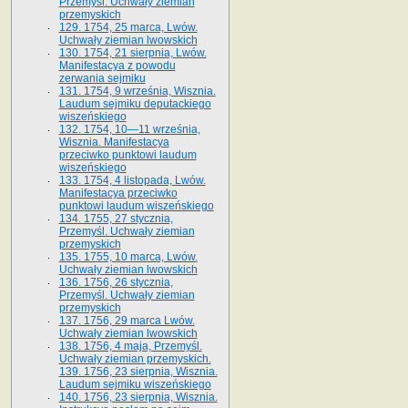
Przemyśl. Uchwały ziemian
przemyskich
129. 1754, 25 marca, Lwów.
Uchwały ziemian lwowskich
130. 1754, 21 sierpnia, Lwów.
Manifestacya z powodu
zerwania sejmiku
131. 1754, 9 września, Wisznia.
Laudum sejmiku deputackiego
wiszeńskiego
132. 1754, 10—11 września,
Wisznia. Manifestacya
przeciwko punktowi laudum
wiszeńskiego
133. 1754, 4 listopada, Lwów.
Manifestacya przeciwko
punktowi laudum wiszeńskiego
134. 1755, 27 stycznia,
Przemyśl. Uchwały ziemian
przemyskich
135. 1755, 10 marca, Lwów.
Uchwały ziemian lwowskich
136. 1756, 26 stycznia,
Przemyśl. Uchwały ziemian
przemyskich
137. 1756, 29 marca Lwów.
Uchwały ziemian lwowskich
138. 1756, 4 maja, Przemyśl.
Uchwały ziemian przemyskich.
139. 1756, 23 sierpnia, Wisznia.
Laudum sejmiku wiszeńskiego
140. 1756, 23 sierpnia, Wisznia.