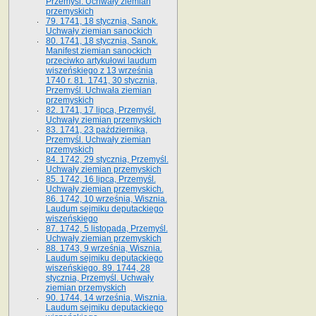
Przemyśl. Uchwały ziemian
przemyskich
79. 1741, 18 stycznia, Sanok.
Uchwały ziemian sanockich
80. 1741, 18 stycznia, Sanok.
Manifest ziemian sanockich
przeciwko artykułowi laudum
wiszeńskiego z 13 wrze­śnia
1740 r. 81. 1741, 30 stycznia,
Przemyśl. Uchwała ziemian
przemyskich
82. 1741, 17 lipca, Przemyśl.
Uchwały ziemian przemyskich
83. 1741, 23 października,
Przemyśl. Uchwały ziemian
przemyskich
84. 1742, 29 stycznia, Przemyśl.
Uchwały ziemian przemyskich
85. 1742, 16 lipca, Przemyśl.
Uchwały ziemian przemyskich.
86. 1742, 10 września, Wisznia.
Laudum sejmiku deputackiego
wiszeńskiego
87. 1742, 5 listopada, Przemyśl.
Uchwały ziemian przemyskich
88. 1743, 9 września, Wisznia.
Laudum sejmiku deputackiego
wiszeńskiego. 89. 1744, 28
stycznia, Przemyśl. Uchwały
ziemian przemyskich
90. 1744, 14 września, Wisznia.
Laudum sejmiku deputackiego