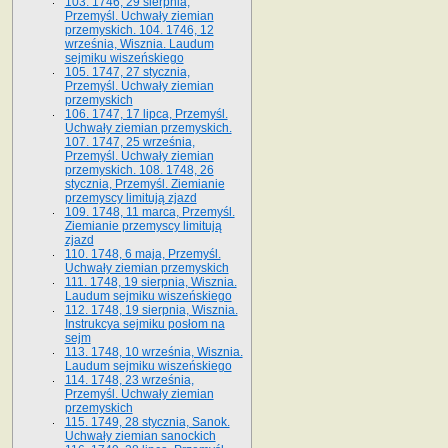
103. 1746, 29 sierpnia,
Przemyśl. Uchwały ziemian
przemyskich. 104. 1746, 12
września, Wisznia. Laudum
sejmiku wiszeńskiego
105. 1747, 27 stycznia,
Przemyśl. Uchwały ziemian
przemyskich
106. 1747, 17 lipca, Przemyśl.
Uchwały ziemian przemyskich.
107. 1747, 25 września,
Przemyśl. Uchwały ziemian
przemyskich. 108. 1748, 26
stycznia, Przemyśl. Ziemianie
przemyscy limitują zjazd
109. 1748, 11 marca, Przemyśl.
Ziemianie przemyscy limitują
zjazd
110. 1748, 6 maja, Przemyśl.
Uchwały ziemian przemyskich
111. 1748, 19 sierpnia, Wisznia.
Laudum sejmiku wiszeńskiego
112. 1748, 19 sierpnia, Wisznia.
Instrukcya sejmiku posłom na
sejm
113. 1748, 10 września, Wisznia.
Laudum sejmiku wiszeńskiego
114. 1748, 23 września,
Przemyśl. Uchwały ziemian
przemyskich
115. 1749, 28 stycznia, Sanok.
Uchwały ziemian sanockich