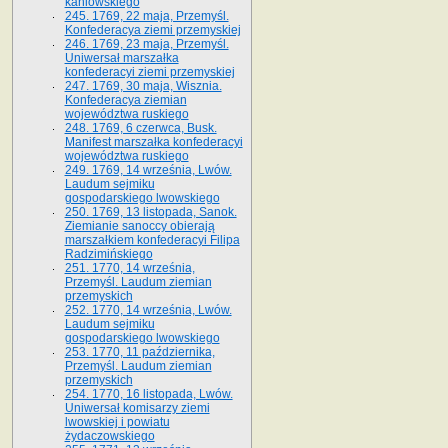
kaniowskiego
245. 1769, 22 maja, Przemyśl.
Konfederacya ziemi przemyskiej
246. 1769, 23 maja, Przemyśl.
Uniwersał marszałka
konfederacyi ziemi przemyskiej
247. 1769, 30 maja, Wisznia.
Konfederacya ziemian
województwa ruskiego
248. 1769, 6 czerwca, Busk.
Manifest marszałka konfederacyi
województwa ruskiego
249. 1769, 14 września, Lwów.
Laudum sejmiku
gospodarskiego lwowskiego
250. 1769, 13 listopada, Sanok.
Ziemianie sanoccy obierają
marszałkiem konfederacyi Filipa
Radzimińskiego
251. 1770, 14 września,
Przemyśl. Laudum ziemian
przemyskich
252. 1770, 14 września, Lwów.
Laudum sejmiku
gospodarskiego lwowskiego
253. 1770, 11 października,
Przemyśl. Laudum ziemian
przemyskich
254. 1770, 16 listopada, Lwów.
Uniwersał komisarzy ziemi
lwowskiej i powiatu
żydaczowskiego