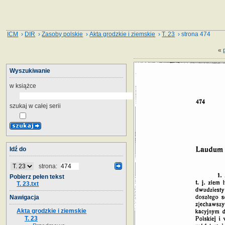
ICM
›
DIR
›
Zasoby polskie
›
Akta grodzkie i ziemskie
›
T. 23
› strona 474
«
Wyszukiwanie
w książce
szukaj w całej serii
Idź do
strona:
Pobierz pełen tekst
T. 23.txt
Nawigacja
Akta grodzkie i ziemskie
T. 23