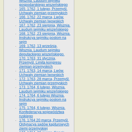
Wisznia. Laudum sejmiku
gospodarskiego wiszeńskiego
165. 1762, 1 lutego, Przemyśl.
Uchwały ziemian przemyskich
166. 1762, 22 marca, Lwów.
Uchwały ziemian lwowskich
167. 1762, 23 sierpnia, Wisznia.
Laudum sejmiku wiszeńskiego
168. 1762, 23 sierpnia, Wisznia.
Instrukcya sejmiku posłom na
sejm
169. 1762, 13 września,
Wisznia. Laudum sejmiku
deputackiego wiszeńskiego.
170. 1763, 31 stycznia,
Przemyśl. Limita kongresu
ziemian przemyskich
171. 1763, 14 marca, Lwów.
Uchwały ziemian lwowskich
172. 1763, 28 marca, Przemyśl.
Uchwały ziemian przemyskich
173. 1764, 6 lutego, Wisznia.
Laudum sejmiku wiszeńskiego
174. 1764, 6 lutego Wisznia.
Instrukcya sejmiku posłom na
sejm
175. 1764, 6 lutego, Wisznia.
Konfederacya województwa
ruskiego
176. 1764 20 marca, Przemyśl.
Ordynacya sądów kapturowych
ziemi przemyskiej