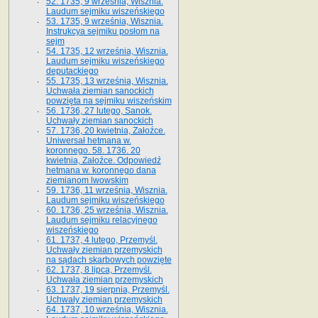
52. 1735, 9 września, Wisznia.
Laudum sejmiku wiszeńskiego
53. 1735, 9 września, Wisznia.
Instrukcya sejmiku posłom na
sejm
54. 1735, 12 września, Wisznia.
Laudum sejmiku wiszeńskiego
deputackiego
55. 1735, 13 września, Wisznia.
Uchwała ziemian sanockich
powzięta na sejmiku wiszeńskim
56. 1736, 27 lutego, Sanok.
Uchwały ziemian sanockich
57. 1736, 20 kwietnia, Załoźce.
Uniwersał hetmana w.
koronnego. 58. 1736. 20
kwietnia, Załoźce. Odpowiedź
hetmana w. koronnego dana
ziemianom lwowskim
59. 1736, 11 września, Wisznia.
Laudum sejmiku wiszeńskiego
60. 1736, 25 września, Wisznia.
Laudum sejmiku relacyjnego
wiszeńskiego
61. 1737, 4 lutego, Przemyśl.
Uchwały ziemian przemyskich
na sądach skarbowych powzięte
62. 1737, 8 lipca, Przemyśl.
Uchwała ziemian przemyskich
63. 1737, 19 sierpnia, Przemyśl.
Uchwały ziemian przemyskich
64. 1737, 10 września, Wisznia.