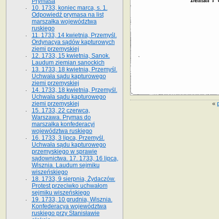
Prymasa
10. 1733, koniec marca, s. 1.
Odpowiedź prymasa na list
marszałka województwa
ruskiego
11. 1733, 14 kwietnia, Przemyśl.
Ordynacya sądów kapturowych
ziemi przemyskiej
12. 1733, 15 kwietnia, Sanok.
Laudum ziemian sanockich
13. 1733, 18 kwietnia, Przemyśl.
Uchwała sądu kapturowego
ziemi przemyskiej
14. 1733, 18 kwietnia, Przemyśl.
Uchwała sądu kapturowego
«
ziemi przemyskiej
15. 1733, 22 czerwca,
Warszawa. Prymas do
marszałka konfederacyi
województwa ruskiego
16. 1733, 3 lipca, Przemyśl.
Uchwała sądu kapturowego
przemyskiego w sprawie
sądownictwa. 17. 1733, 16 lipca,
Wisznia. Laudum sejmiku
wiszeńskiego
18. 1733, 9 sierpnia, Żydaczów.
Protest przeciwko uchwałom
sejmiku wiszeńskiego
19. 1733, 10 grudnia, Wisznia.
Konfederacya województwa
ruskiego przy Stanisławie