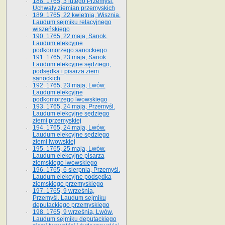
188. 1765, 3 lutego Przemyśl.
Uchwały ziemian przemyskich
189. 1765, 22 kwietnia, Wisznia.
Laudum sejmiku relacyjnego
wiszeńskiego
190. 1765, 22 maja, Sanok.
Laudum elekcyjne
podkomorzego sanockiego
191. 1765, 23 maja, Sanok.
Laudum elekcyjne sędziego,
podsędka i pisarza ziem
sanockich
192. 1765, 23 maja, Lwów.
Laudum elekcyjne
podkomorzego lwowskiego
193. 1765, 24 maja, Przemyśl.
Laudum elekcyjne sędziego
ziemi przemyskiej
194. 1765, 24 maja, Lwów.
Laudum elekcyjne sędziego
ziemi lwowskiej
195. 1765, 25 maja, Lwów.
Laudum elekcyjne pisarza
ziemskiego lwowskiego
196. 1765, 6 sierpnia, Przemyśl.
Laudum elekcyjne podsędka
ziemskiego przemyskiego
197. 1765, 9 września,
Przemyśl. Laudum sejmiku
deputackiego przemyskiego
198. 1765, 9 września, Lwów.
Laudum sejmiku deputackiego