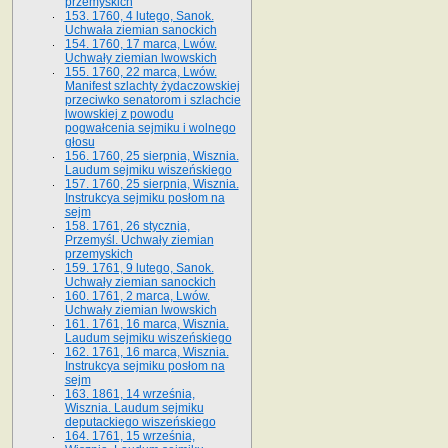
przemyskich
153. 1760, 4 lutego, Sanok.
Uchwała ziemian sanockich
154. 1760, 17 marca, Lwów.
Uchwały ziemian lwowskich
155. 1760, 22 marca, Lwów.
Manifest szlachty żydaczowskiej
przeciwko senatorom i szlachcie
lwowskiej z po­wodu
pogwałcenia sejmiku i wolnego
głosu
156. 1760, 25 sierpnia, Wisznia.
Laudum sejmiku wiszeńskiego
157. 1760, 25 sierpnia, Wisznia.
Instrukcya sejmiku posłom na
sejm
158. 1761, 26 stycznia,
Przemyśl. Uchwały ziemian
przemyskich
159. 1761, 9 lutego, Sanok.
Uchwały ziemian sanockich
160. 1761, 2 marca, Lwów.
Uchwały ziemian lwowskich
161. 1761, 16 marca, Wisznia.
Laudum sejmiku wiszeńskiego
162. 1761, 16 marca, Wisznia.
Instrukcya sejmiku posłom na
sejm
163. 1861, 14 września,
Wisznia. Laudum sejmiku
deputackiego wiszeńskiego
164. 1761, 15 września,