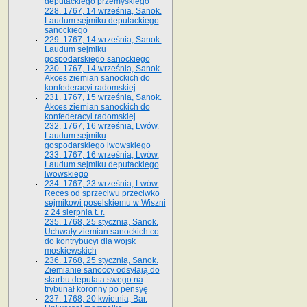
deputackiego przemyskiego
228. 1767, 14 września, Sanok.
Laudum sejmiku deputackiego
sanockiego
229. 1767, 14 września, Sanok.
Laudum sejmiku
gospodarskiego sanockiego
230. 1767, 14 września, Sanok.
Akces ziemian sanockich do
konfederacyi radomskiej
231. 1767, 15 września, Sanok.
Akces ziemian sanockich do
konfederacyi radomskiej
232. 1767, 16 września, Lwów.
Laudum sejmiku
gospodarskiego lwowskiego
233. 1767, 16 września, Lwów.
Laudum sejmiku deputackiego
lwowskiego
234. 1767, 23 września, Lwów.
Reces od sprzeciwu przeciwko
sejmikowi poselskiemu w Wiszni
z 24 sierpnia t. r.
235. 1768, 25 stycznia, Sanok.
Uchwały ziemian sanockich co
do kontrybucyi dla wojsk
moskiewskich
236. 1768, 25 stycznia, Sanok.
Ziemianie sanoccy odsyłają do
skarbu deputata swego na
trybunał koronny po pensyę
237. 1768, 20 kwietnia, Bar.