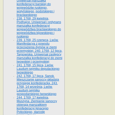
Uniwersał marszałka
konfederacyi barskiej do
województw ruskiego,
wołyńskiego, podolskiego i
bracławskiego
238. 1768, 29 kwietnia,
Podhajce. Uniwersał i ordynans
marszałka konfederacyi
województwa bracławskiego do
wo­jewództwa kijowskiego i
ruskiego
239. 1768, 25 czerwca, Lwów.
Manifestacya z powodu
przeciążenia dymów w ziemi
przemyskiej. 240. 1768, 12 lipca,
Targowiska. Uniwersał zastępcy
marszałka konfederacyi do ziemi
lwowskiej i przemyskiej
241. 1768, 15 lipca, Lwów.
Laudum sejmiku deputackiego
lwowskiego
242. 1768, 17 lipca, Sanok.
Mieszczanie sanoccy składają
przysięgę konfederacką. 243.
1768, 14 września, Lwów.
Laudum sejmiku
gospodarskiego lwowskiego
244. 1769, 17 kwietnia,
Muszyna. Ziemianie sanoccy
obierają marszałkiem
konfederacyi Ignacego
Potockiego, starostę