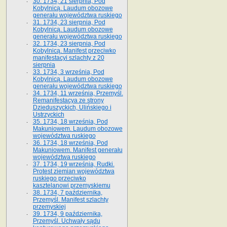
30. 1734, 21 sierpnia, Pod
Kobylnicą. Laudum obozowe
generału województwa ruskiego
31. 1734, 23 sierpnia, Pod
Kobylnicą. Laudum obozowe
generału województwa ruskiego
32. 1734, 23 sierpnia, Pod
Kobylnicą. Manifest przeciwko
manifestacyi szlachty z 20
sierpnia
33. 1734, 3 września, Pod
Kobylnicą. Laudum obozowe
generału województwa ruskiego
34. 1734, 11 września, Przemyśl.
Remanifestacya ze strony
Dzieduszyckich, Ulińskiego i
Ustrzyckich
35. 1734, 18 września, Pod
Makuniowem. Laudum obozowe
województwa ruskiego
36. 1734, 18 września, Pod
Makuniowem. Manifest generału
województwa ruskiego
37. 1734, 19 września, Rudki.
Protest ziemian województwa
ruskiego przeciwko
kasztelanowi przemyskiemu
38. 1734, 7 października,
Przemyśl. Manifest szlachty
przemyskiej
39. 1734, 9 października,
Przemyśl. Uchwały sądu