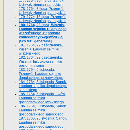
177. 1764, 20 marca, Sanok.
Uchwały ziemian sanockich
178. 1764, 3 lipca, Przemyśl.
Uchwały ziemian przemyskich
179. 1774, 16 lipca, Przemyśl.
Uchwały ziemian przemyskich
180. 1764, 23 lipca, Wisznia.
Laudum sejmiku relacyjnego
wiszeńskiego, z aprobatą
konfederacyi wojewódzkiej
jako też i generalnej
181. 1764, 29 października,
Wisznia. Laudum sejmiku
wiszeńskiego
182. 1764, 29 października,
Wisznia. Instrukcya sejmiku
posłom na sejm
183. 1764, 5 listopada,
Przemyśl. Laudum sejmiku
deputackiego przemyskiego
184. 1764, 5 listopada, Sanok.
Laudum sejmiku deputackiego
sanockiego
185. 1764, 6 listopada, Lwów.
Laudum sejmiku
gospodarskiego lwowskiego
186. 1764, 6 listopada, Sanok.
Laudum sejmiku
gospodarskiego sanockiego.
187. 1765, 25 stycznia, Sanok.
Laudum sejmiku
gospodarskiego sanockiego