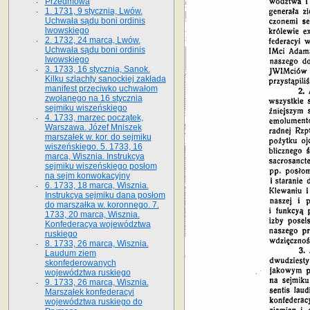
Przedmowa
1. 1731, 9 stycznia, Lwów.
Uchwała sądu boni ordinis
lwowskiego
2. 1732, 24 marca, Lwów.
Uchwała sądu boni ordinis
lwowskiego
3. 1733, 16 stycznia, Sanok.
Kilku szlachty sanockiej zakłada
manifest przeciwko uchwałom
zwołanego na 16 stycz­nia
sejmiku wiszeńskiego
4. 1733, marzec początek,
Warszawa. Józef Mniszek
marszałek w. kor. do sejmiku
wiszeńskiego. 5. 1733, 16
marca, Wisznia. Instrukcya
sejmiku wiszeńskiego posłom
na sejm konwokacyjny
6. 1733, 18 marca, Wisznia.
Instrukcya sejmiku dana posłom
do marszałka w. koronnego. 7.
1733, 20 marca, Wisznia.
Konfederacya województwa
ruskiego
8. 1733, 26 marca, Wisznia.
Laudum ziem
skonfederowanych
województwa ruskiego
9. 1733, 26 marca, Wisznia.
Marszałek konfederacyi
województwa ruskiego do