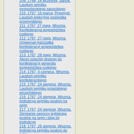
209. 1766, 16 września, Sanok.
Laudum sejmiku
gospodarskiego sanockiego
210. 1767, 16 marca, Przemyśl.
Laudum elekcyjne podsędka
przemyskiego
211. 1767, 27 maja, Wisznia.
Konfederacya województwa
ruskiego
212. 1767, 27 maja, Wisznia.
Uniwersał marszałka
konfederacyi województwa
ruskiego
213. 1767, 28 maja, Wisznia.
Akces szlachty drobnej do
konfederacyi generału
województwa ruskiego
214. 1767, 4 czerwca, Wisznia.
Laudum sejmiku
konfederackiego
215. 1767, 24 sierpnia, Wisznia.
Laudum sejmiku poselskiego
wiszeńskiego
216. 1767, 24 sierpnia, Wisznia.
Instrukcya sejmiku posłom na
sejm
217. 1767, 24 sierpnia, Wisznia.
Ziemianie sanoccy wybierają
posłów na sejm i dają im
instrukcyę
218. 1767, 26 sierpnia, Wisznia.
Instrukcya sejmiku posłom do