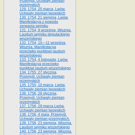
Przemyśl. Uchwały ziemian
przemyskich
129. 1754, 25 marca, Lwów.
Uchwały ziemian lwowskich
130. 1754, 21 sierpnia, Lwów.
Manifestacya z powodu
zerwania sejmiku
131. 1754, 9 września, Wisznia.
Laudum sejmiku deputackiego
wiszeńskiego
132. 1754, 10—11 września,
Wisznia. Manifestacya
przeciwko punktowi laudum
wiszeńskiego
133. 1754, 4 listopada, Lwów.
Manifestacya przeciwko
punktowi laudum wiszeńskiego
134. 1755, 27 stycznia,
Przemyśl. Uchwały ziemian
przemyskich
135. 1755, 10 marca, Lwów.
Uchwały ziemian lwowskich
136. 1756, 26 stycznia,
Przemyśl. Uchwały ziemian
przemyskich
137. 1756, 29 marca Lwów.
Uchwały ziemian lwowskich
138. 1756, 4 maja, Przemyśl.
Uchwały ziemian przemyskich.
139. 1756, 23 sierpnia, Wisznia.
Laudum sejmiku wiszeńskiego
140. 1756, 23 sierpnia, Wisznia.