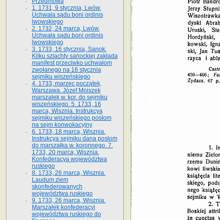
Przedmowa
1. 1731, 9 stycznia, Lwów.
Uchwała sądu boni ordinis
lwowskiego
2. 1732, 24 marca, Lwów.
Uchwała sądu boni ordinis
lwowskiego
3. 1733, 16 stycznia, Sanok.
Kilku szlachty sanockiej zakłada
manifest przeciwko uchwałom
zwołanego na 16 stycz­nia
sejmiku wiszeńskiego
4. 1733, marzec początek,
Warszawa. Józef Mniszek
marszałek w. kor. do sejmiku
wiszeńskiego. 5. 1733, 16
marca, Wisznia. Instrukcya
sejmiku wiszeńskiego posłom
na sejm konwokacyjny
6. 1733, 18 marca, Wisznia.
Instrukcya sejmiku dana posłom
do marszałka w. koronnego. 7.
1733, 20 marca, Wisznia.
Konfederacya województwa
ruskiego
8. 1733, 26 marca, Wisznia.
Laudum ziem
skonfederowanych
województwa ruskiego
9. 1733, 26 marca, Wisznia.
Marszałek konfederacyi
województwa ruskiego do