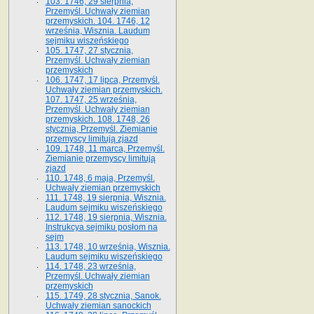
103. 1746, 29 sierpnia,
Przemyśl. Uchwały ziemian
przemyskich. 104. 1746, 12
września, Wisznia. Laudum
sejmiku wiszeńskiego
105. 1747, 27 stycznia,
Przemyśl. Uchwały ziemian
przemyskich
106. 1747, 17 lipca, Przemyśl.
Uchwały ziemian przemyskich.
107. 1747, 25 września,
Przemyśl. Uchwały ziemian
przemyskich. 108. 1748, 26
stycznia, Przemyśl. Ziemianie
przemyscy limitują zjazd
109. 1748, 11 marca, Przemyśl.
Ziemianie przemyscy limitują
zjazd
110. 1748, 6 maja, Przemyśl.
Uchwały ziemian przemyskich
111. 1748, 19 sierpnia, Wisznia.
Laudum sejmiku wiszeńskiego
112. 1748, 19 sierpnia, Wisznia.
Instrukcya sejmiku posłom na
sejm
113. 1748, 10 września, Wisznia.
Laudum sejmiku wiszeńskiego
114. 1748, 23 września,
Przemyśl. Uchwały ziemian
przemyskich
115. 1749, 28 stycznia, Sanok.
Uchwały ziemian sanockich