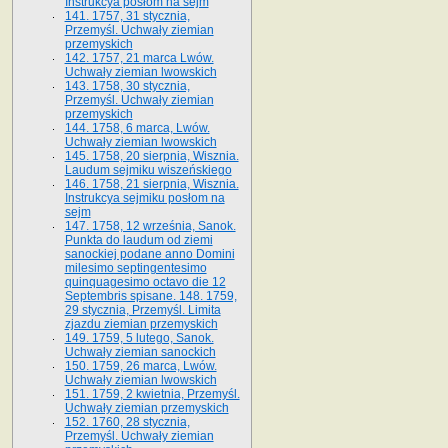
Instrukcya posłom na sejm
141. 1757, 31 stycznia,
Przemyśl. Uchwały ziemian
przemyskich
142. 1757, 21 marca Lwów.
Uchwały ziemian lwowskich
143. 1758, 30 stycznia,
Przemyśl. Uchwały ziemian
przemyskich
144. 1758, 6 marca, Lwów.
Uchwały ziemian lwowskich
145. 1758, 20 sierpnia, Wisznia.
Laudum sejmiku wiszeńskiego
146. 1758, 21 sierpnia, Wisznia.
Instrukcya sejmiku posłom na
sejm
147. 1758, 12 września, Sanok.
Punkta do laudum od ziemi
sanockiej podane anno Domini
milesimo septingentesimo
quinquagesimo octavo die 12
Septembris spisane. 148. 1759,
29 stycznia, Przemyśl. Limita
zjazdu ziemian przemyskich
149. 1759, 5 lutego, Sanok.
Uchwały ziemian sanockich
150. 1759, 26 marca, Lwów.
Uchwały ziemian lwowskich
151. 1759, 2 kwietnia, Przemyśl.
Uchwały ziemian przemyskich
152. 1760, 28 stycznia,
Przemyśl. Uchwały ziemian