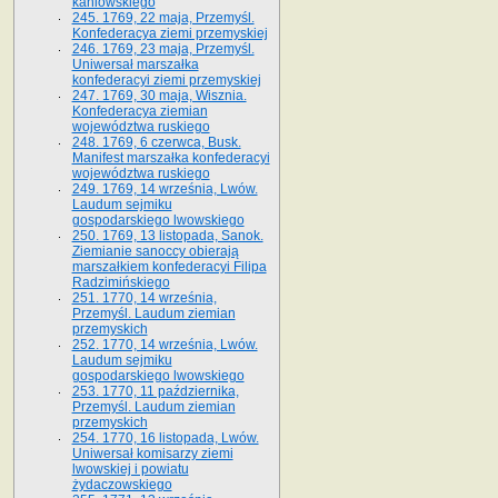
kaniowskiego
245. 1769, 22 maja, Przemyśl.
Konfederacya ziemi przemyskiej
246. 1769, 23 maja, Przemyśl.
Uniwersał marszałka
konfederacyi ziemi przemyskiej
247. 1769, 30 maja, Wisznia.
Konfederacya ziemian
województwa ruskiego
248. 1769, 6 czerwca, Busk.
Manifest marszałka konfederacyi
województwa ruskiego
249. 1769, 14 września, Lwów.
Laudum sejmiku
gospodarskiego lwowskiego
250. 1769, 13 listopada, Sanok.
Ziemianie sanoccy obierają
marszałkiem konfederacyi Filipa
Radzimińskiego
251. 1770, 14 września,
Przemyśl. Laudum ziemian
przemyskich
252. 1770, 14 września, Lwów.
Laudum sejmiku
gospodarskiego lwowskiego
253. 1770, 11 października,
Przemyśl. Laudum ziemian
przemyskich
254. 1770, 16 listopada, Lwów.
Uniwersał komisarzy ziemi
lwowskiej i powiatu
żydaczowskiego