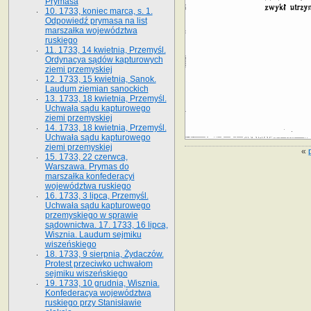
Prymasa
10. 1733, koniec marca, s. 1.
Odpowiedź prymasa na list
marszałka województwa
ruskiego
11. 1733, 14 kwietnia, Przemyśl.
Ordynacya sądów kapturowych
ziemi przemyskiej
12. 1733, 15 kwietnia, Sanok.
Laudum ziemian sanockich
13. 1733, 18 kwietnia, Przemyśl.
Uchwała sądu kapturowego
ziemi przemyskiej
14. 1733, 18 kwietnia, Przemyśl.
Uchwała sądu kapturowego
ziemi przemyskiej
«
15. 1733, 22 czerwca,
Warszawa. Prymas do
marszałka konfederacyi
województwa ruskiego
16. 1733, 3 lipca, Przemyśl.
Uchwała sądu kapturowego
przemyskiego w sprawie
sądownictwa. 17. 1733, 16 lipca,
Wisznia. Laudum sejmiku
wiszeńskiego
18. 1733, 9 sierpnia, Żydaczów.
Protest przeciwko uchwałom
sejmiku wiszeńskiego
19. 1733, 10 grudnia, Wisznia.
Konfederacya województwa
ruskiego przy Stanisławie