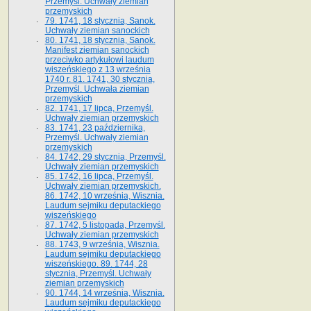
Przemyśl. Uchwały ziemian
przemyskich
79. 1741, 18 stycznia, Sanok.
Uchwały ziemian sanockich
80. 1741, 18 stycznia, Sanok.
Manifest ziemian sanockich
przeciwko artykułowi laudum
wiszeńskiego z 13 wrze­śnia
1740 r. 81. 1741, 30 stycznia,
Przemyśl. Uchwała ziemian
przemyskich
82. 1741, 17 lipca, Przemyśl.
Uchwały ziemian przemyskich
83. 1741, 23 października,
Przemyśl. Uchwały ziemian
przemyskich
84. 1742, 29 stycznia, Przemyśl.
Uchwały ziemian przemyskich
85. 1742, 16 lipca, Przemyśl.
Uchwały ziemian przemyskich.
86. 1742, 10 września, Wisznia.
Laudum sejmiku deputackiego
wiszeńskiego
87. 1742, 5 listopada, Przemyśl.
Uchwały ziemian przemyskich
88. 1743, 9 września, Wisznia.
Laudum sejmiku deputackiego
wiszeńskiego. 89. 1744, 28
stycznia, Przemyśl. Uchwały
ziemian przemyskich
90. 1744, 14 września, Wisznia.
Laudum sejmiku deputackiego