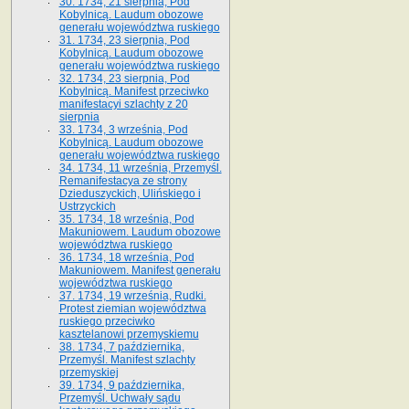
30. 1734, 21 sierpnia, Pod
Kobylnicą. Laudum obozowe
generału województwa ruskiego
31. 1734, 23 sierpnia, Pod
Kobylnicą. Laudum obozowe
generału województwa ruskiego
32. 1734, 23 sierpnia, Pod
Kobylnicą. Manifest przeciwko
manifestacyi szlachty z 20
sierpnia
33. 1734, 3 września, Pod
Kobylnicą. Laudum obozowe
generału województwa ruskiego
34. 1734, 11 września, Przemyśl.
Remanifestacya ze strony
Dzieduszyckich, Ulińskiego i
Ustrzyckich
35. 1734, 18 września, Pod
Makuniowem. Laudum obozowe
województwa ruskiego
36. 1734, 18 września, Pod
Makuniowem. Manifest generału
województwa ruskiego
37. 1734, 19 września, Rudki.
Protest ziemian województwa
ruskiego przeciwko
kasztelanowi przemyskiemu
38. 1734, 7 października,
Przemyśl. Manifest szlachty
przemyskiej
39. 1734, 9 października,
Przemyśl. Uchwały sądu