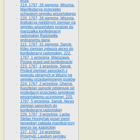
króla
219. 1797, 26 sierpnia, Wisznia.
Manifestacya przeciwko
uchwałom sejmiku wiszeńskiego
220. 1767, 26 sierpnia, Wisznia.
Instrukcya niektórych ziemian na
sejmiku wiszeńskim posłowi do
marszałka konfe­deracyi
radomskiej Radziwiłła
wybranemu dana
221. 1767, 31 sierpnia, Sanok.
Kilku ziemian zgłasza akces do
konfederacyi radomskiej. 222.
1767, 1 września, Warszawa.
Pozew przed sąd konfederacki
223. 1767, 1 września, Sanok.
Protest ziemian sanockich z
powodu obranych w Wiszni na
sejmiku przedsejmo­wym posłów
224. 1767, 2 września, Uherce.
Kasztelan sanocki odstępuje od
protestacyi przeciwko sejmikowi
wiszeńskiemu uczynionej. 225.
1767, 5 września, Sanok. Akces
ziemian sanockich do
konfederacyi radomskiej
226. 1767, 3 września, Lwów.
Stefan Hordyński poseł ziemi
lwowskiej zakłada manifest przy
wierze św. ka­tolickiej
227. 1767, 14 września,
Przemyśl. Laudum sejmiku