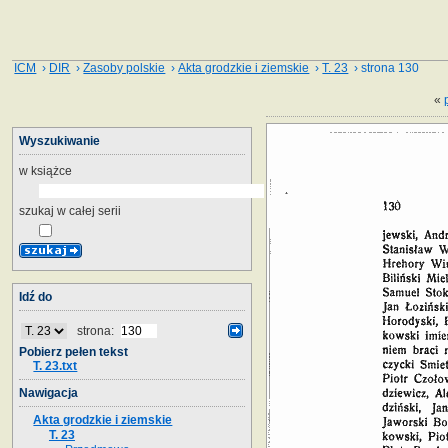
ICM
›
DIR
›
Zasoby polskie
›
Akta grodzkie i ziemskie
›
T. 23
› strona 130
«
Wyszukiwanie
w książce
szukaj w całej serii
Idź do
strona:
Pobierz pełen tekst
T. 23.txt
Nawigacja
Akta grodzkie i ziemskie
T. 23