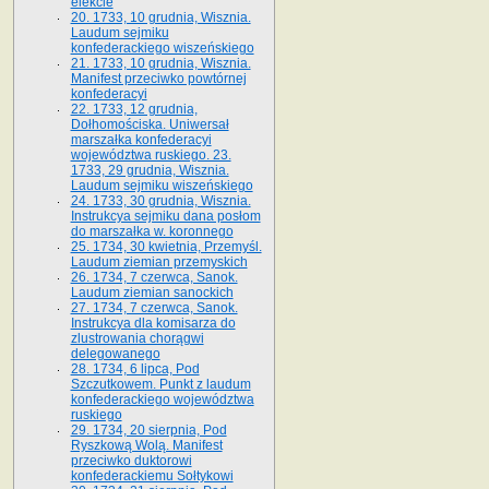
elekcie
20. 1733, 10 grudnia, Wisznia.
Laudum sejmiku
konfederackiego wiszeńskiego
21. 1733, 10 grudnia, Wisznia.
Manifest przeciwko powtórnej
konfederacyi
22. 1733, 12 grudnia,
Dołhomościska. Uniwersał
marszałka konfederacyi
województwa ruskiego. 23.
1733, 29 grudnia, Wisznia.
Laudum sejmiku wiszeńskiego
24. 1733, 30 grudnia, Wisznia.
Instrukcya sejmiku dana posłom
do marszałka w. koronnego
25. 1734, 30 kwietnia, Przemyśl.
Laudum ziemian przemyskich
26. 1734, 7 czerwca, Sanok.
Laudum ziemian sanockich
27. 1734, 7 czerwca, Sanok.
Instrukcya dla komisarza do
zlustrowania chorągwi
delegowanego
28. 1734, 6 lipca, Pod
Szczutkowem. Punkt z laudum
konfederackiego województwa
ruskiego
29. 1734, 20 sierpnia, Pod
Ryszkową Wolą. Manifest
przeciwko duktorowi
konfederackiemu Sołtykowi