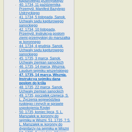
kapturowego przemyskiego
40. 1734, 11 października,
Przemyśl. Manifest Bazylego
Ustrzyckiego
41. 1734, 5 listopada, Sanok.
Uchwały sądu kapturowego
sanockiego
42. 1734, 10 listopada,
Przemyśl. Instrukcya posłom
ziemi przemyskiej do marszałka
w. koronnego
44. 1734, 4 grudnia, Sanok.
Uchwały sądu kapturowego
sanockiego
45. 1735, 3 marca, Sanok.
Uchwały ziemian sanockich
46. 1735, 14 marca, Wisznia.
Laudum sejmiku wiszeńskiego
47. 1735, 14 marca, Wisznia.
Instrukcya sejmiku dana
posłom do króla
48. 1735, 22 marca, Sanok.
Uchwały ziemian sanockich
49. 1735, początek czerwca, S.
L. Życzenia województwa
ruskiego i innych w sprawie
uspokojenia Rzptej
50. 1735, koniec lipca, S. L.
Marszałek w. koronny do
sejmiku w Wiszni. 51. 1735, ? S.
L. Marszałek w. koronny do
dygnitarzy na sejmiku w Wiszni