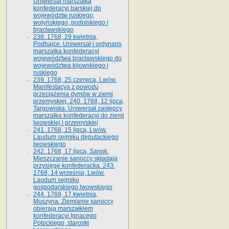
Uniwersał marszałka
konfederacyi barskiej do
województw ruskiego,
wołyńskiego, podolskiego i
bracławskiego
238. 1768, 29 kwietnia,
Podhajce. Uniwersał i ordynans
marszałka konfederacyi
województwa bracławskiego do
wo­jewództwa kijowskiego i
ruskiego
239. 1768, 25 czerwca, Lwów.
Manifestacya z powodu
przeciążenia dymów w ziemi
przemyskiej. 240. 1768, 12 lipca,
Targowiska. Uniwersał zastępcy
marszałka konfederacyi do ziemi
lwowskiej i przemyskiej
241. 1768, 15 lipca, Lwów.
Laudum sejmiku deputackiego
lwowskiego
242. 1768, 17 lipca, Sanok.
Mieszczanie sanoccy składają
przysięgę konfederacką. 243.
1768, 14 września, Lwów.
Laudum sejmiku
gospodarskiego lwowskiego
244. 1769, 17 kwietnia,
Muszyna. Ziemianie sanoccy
obierają marszałkiem
konfederacyi Ignacego
Potockiego, starostę