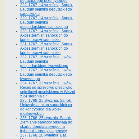
deputackiego przemyskiego
228. 1767, 14 września, Sanok.
Laudum sejmiku deputackiego
sanockiego
229. 1767, 14 września, Sanok.
Laudum sejmiku
gospodarskiego sanockiego
230. 1767, 14 września, Sanok.
Akces ziemian sanockich do
konfederacyi radomskiej
231. 1767, 15 września, Sanok.
Akces ziemian sanockich do
konfederacyi radomskiej
232. 1767, 16 września, Lwów.
Laudum sejmiku
gospodarskiego lwowskiego
233. 1767, 16 września, Lwów.
Laudum sejmiku deputackiego
lwowskiego
234. 1767, 23 września, Lwów.
Reces od sprzeciwu przeciwko
sejmikowi poselskiemu w Wiszni
z 24 sierpnia t. r.
235. 1768, 25 stycznia, Sanok.
Uchwały ziemian sanockich co
do kontrybucyi dla wojsk
moskiewskich
236. 1768, 25 stycznia, Sanok.
Ziemianie sanoccy odsyłają do
skarbu deputata swego na
trybunał koronny po pensyę
237. 1768, 20 kwietnia, Bar.