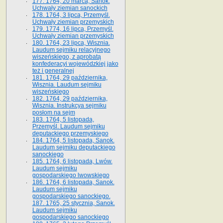
177. 1764, 20 marca, Sanok.
Uchwały ziemian sanockich
178. 1764, 3 lipca, Przemyśl.
Uchwały ziemian przemyskich
179. 1774, 16 lipca, Przemyśl.
Uchwały ziemian przemyskich
180. 1764, 23 lipca, Wisznia.
Laudum sejmiku relacyjnego
wiszeńskiego, z aprobatą
konfederacyi wojewódzkiej jako
też i generalnej
181. 1764, 29 października,
Wisznia. Laudum sejmiku
wiszeńskiego
182. 1764, 29 października,
Wisznia. Instrukcya sejmiku
posłom na sejm
183. 1764, 5 listopada,
Przemyśl. Laudum sejmiku
deputackiego przemyskiego
184. 1764, 5 listopada, Sanok.
Laudum sejmiku deputackiego
sanockiego
185. 1764, 6 listopada, Lwów.
Laudum sejmiku
gospodarskiego lwowskiego
186. 1764, 6 listopada, Sanok.
Laudum sejmiku
gospodarskiego sanockiego.
187. 1765, 25 stycznia, Sanok.
Laudum sejmiku
gospodarskiego sanockiego