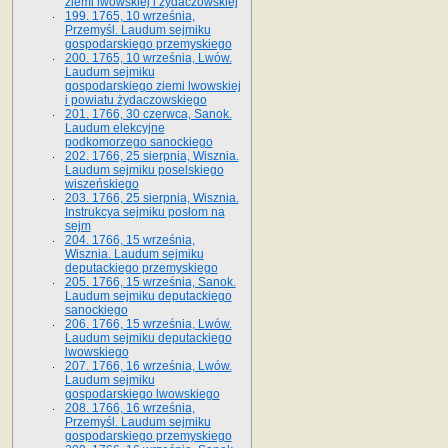
ziemi lwowskiej i żydaczowskiej
199. 1765, 10 września,
Przemyśl. Laudum sejmiku
gospodarskiego przemyskiego
200. 1765, 10 września, Lwów.
Laudum sejmiku
gospodarskiego ziemi lwowskiej
i powiatu żydaczowskiego
201. 1766, 30 czerwca, Sanok.
Laudum elekcyjne
podkomorzego sanockiego
202. 1766, 25 sierpnia, Wisznia.
Laudum sejmiku poselskiego
wiszeńskiego
203. 1766, 25 sierpnia, Wisznia.
Instrukcya sejmiku posłom na
sejm
204. 1766, 15 września,
Wisznia. Laudum sejmiku
deputackiego przemyskiego
205. 1766, 15 września, Sanok.
Laudum sejmiku deputackiego
sanockiego
206. 1766, 15 września, Lwów.
Laudum sejmiku deputackiego
lwowskiego
207. 1766, 16 września, Lwów.
Laudum sejmiku
gospodarskiego lwowskiego
208. 1766, 16 września,
Przemyśl. Laudum sejmiku
gospodarskiego przemyskiego