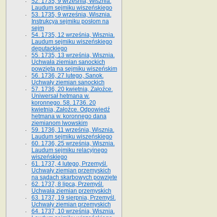
52. 1735, 9 września, Wisznia.
Laudum sejmiku wiszeńskiego
53. 1735, 9 września, Wisznia.
Instrukcya sejmiku posłom na
sejm
54. 1735, 12 września, Wisznia.
Laudum sejmiku wiszeńskiego
deputackiego
55. 1735, 13 września, Wisznia.
Uchwała ziemian sanockich
powzięta na sejmiku wiszeńskim
56. 1736, 27 lutego, Sanok.
Uchwały ziemian sanockich
57. 1736, 20 kwietnia, Załoźce.
Uniwersał hetmana w.
koronnego. 58. 1736. 20
kwietnia, Załoźce. Odpowiedź
hetmana w. koronnego dana
ziemianom lwowskim
59. 1736, 11 września, Wisznia.
Laudum sejmiku wiszeńskiego
60. 1736, 25 września, Wisznia.
Laudum sejmiku relacyjnego
wiszeńskiego
61. 1737, 4 lutego, Przemyśl.
Uchwały ziemian przemyskich
na sądach skarbowych powzięte
62. 1737, 8 lipca, Przemyśl.
Uchwała ziemian przemyskich
63. 1737, 19 sierpnia, Przemyśl.
Uchwały ziemian przemyskich
64. 1737, 10 września, Wisznia.