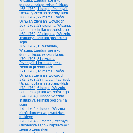
Wisznia. Laudum sejmiku
gospodarskiego wiszeńskiego
165. 1762, 1 lutego, Przemyśl.
Uchwały ziemian przemyskich
166. 1762, 22 marca, Lwów.
Uchwały ziemian lwowskich
167. 1762, 23 sierpnia, Wisznia.
Laudum sejmiku wiszeńskiego
168. 1762, 23 sierpnia, Wisznia.
Instrukcya sejmiku posłom na
sejm
169. 1762, 13 września,
Wisznia. Laudum sejmiku
deputackiego wiszeńskiego.
170. 1763, 31 stycznia,
Przemyśl. Limita kongresu
ziemian przemyskich
171. 1763, 14 marca, Lwów.
Uchwały ziemian lwowskich
172. 1763, 28 marca, Przemyśl.
Uchwały ziemian przemyskich
173. 1764, 6 lutego, Wisznia.
Laudum sejmiku wiszeńskiego
174. 1764, 6 lutego Wisznia.
Instrukcya sejmiku posłom na
sejm
175. 1764, 6 lutego, Wisznia.
Konfederacya województwa
ruskiego
176. 1764 20 marca, Przemyśl.
Ordynacya sądów kapturowych
ziemi przemyskiej