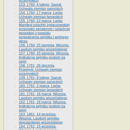
przemyskich
153. 1760, 4 lutego, Sanok.
Uchwała ziemian sanockich
154. 1760, 17 marca, Lwów.
Uchwały ziemian lwowskich
155. 1760, 22 marca, Lwów.
Manifest szlachty żydaczowskiej
przeciwko senatorom i szlachcie
lwowskiej z po­wodu
pogwałcenia sejmiku i wolnego
głosu
156. 1760, 25 sierpnia, Wisznia.
Laudum sejmiku wiszeńskiego
157. 1760, 25 sierpnia, Wisznia.
Instrukcya sejmiku posłom na
sejm
158. 1761, 26 stycznia,
Przemyśl. Uchwały ziemian
przemyskich
159. 1761, 9 lutego, Sanok.
Uchwały ziemian sanockich
160. 1761, 2 marca, Lwów.
Uchwały ziemian lwowskich
161. 1761, 16 marca, Wisznia.
Laudum sejmiku wiszeńskiego
162. 1761, 16 marca, Wisznia.
Instrukcya sejmiku posłom na
sejm
163. 1861, 14 września,
Wisznia. Laudum sejmiku
deputackiego wiszeńskiego
164. 1761, 15 września,