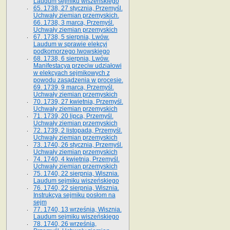
Laudum sejmiku wiszeńskiego
65. 1738, 27 stycznia, Przemyśl.
Uchwały ziemian przemyskich­­.
66. 1738, 3 marca, Przemyśl.
Uchwały ziemian przemyskich­
67. 1738, 5 sierpnia, Lwów.
Laudum w sprawie elekcyi
podkomorzego lwowskiego
68. 1738, 6 sierpnia, Lwów.
Manifestacya przeciw udziałowi
w elekcyach sejmikowych z
powodu zasądzenia w procesie.
69. 1739, 9 marca, Przemyśl.
Uchwały ziemian przemyskich
70. 1739, 27 kwietnia, Przemyśl.
Uchwały ziemian przemyskich
71. 1739, 20 lipca, Przemyśl.
Uchwały ziemian przemyskich
72. 1739, 2 listopada, Przemyśl.
Uchwały ziemian przemyskich
73. 1740, 26 stycznia, Przemyśl.
Uchwały ziemian przemyskich
74. 1740, 4 kwietnia, Przemyśl.
Uchwały ziemian przemyskich
75. 1740, 22 sierpnia, Wisznia.
Laudum sejmiku wiszeńskiego
76. 1740, 22 sierpnia, Wisznia.
Instrukcya sejmiku posłom na
sejm
77. 1740, 13 września, Wisznia.
Laudum sejmiku wiszeńskiego
78. 1740, 26 września,