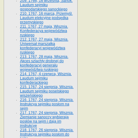
209. 1766, 16 września, Sanok.
Laudum sejmiku
gospodarskiego sanockiego
210. 1767, 16 marca, Przemyśl.
Laudum elekcyjne podsędka
przemyskiego
211. 1767, 27 maja, Wisznia.
Konfederacya województwa
ruskiego
212. 1767, 27 maja, Wisznia.
Uniwersał marszałka
konfederacyi województwa
ruskiego
213. 1767, 28 maja, Wisznia.
Akces szlachty drobnej do
konfederacyi generału
województwa ruskiego
214. 1767, 4 czerwca, Wisznia.
Laudum sejmiku
konfederackiego
215. 1767, 24 sierpnia, Wisznia.
Laudum sejmiku poselskiego
wiszeńskiego
216. 1767, 24 sierpnia, Wisznia.
Instrukcya sejmiku posłom na
sejm
217. 1767, 24 sierpnia, Wisznia.
Ziemianie sanoccy wybierają
posłów na sejm i dają im
instrukcyę
218. 1767, 26 sierpnia, Wisznia.
Instrukcya sejmiku posłom do