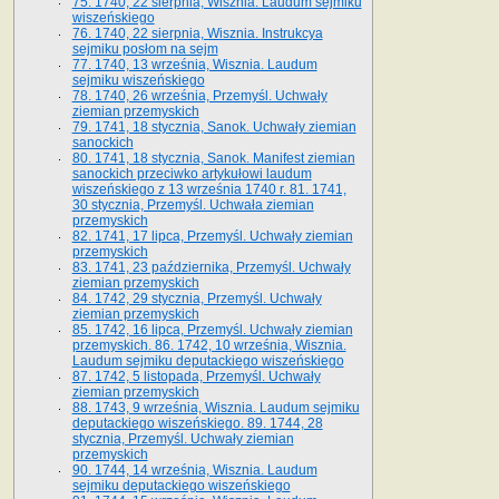
75. 1740, 22 sierpnia, Wisznia. Laudum sejmiku
wiszeńskiego
76. 1740, 22 sierpnia, Wisznia. Instrukcya
sejmiku posłom na sejm
77. 1740, 13 września, Wisznia. Laudum
sejmiku wiszeńskiego
78. 1740, 26 września, Przemyśl. Uchwały
ziemian przemyskich
79. 1741, 18 stycznia, Sanok. Uchwały ziemian
sanockich
80. 1741, 18 stycznia, Sanok. Manifest ziemian
sanockich przeciwko artykułowi laudum
wiszeńskiego z 13 wrze­śnia 1740 r. 81. 1741,
30 stycznia, Przemyśl. Uchwała ziemian
przemyskich
82. 1741, 17 lipca, Przemyśl. Uchwały ziemian
przemyskich
83. 1741, 23 października, Przemyśl. Uchwały
ziemian przemyskich
84. 1742, 29 stycznia, Przemyśl. Uchwały
ziemian przemyskich
85. 1742, 16 lipca, Przemyśl. Uchwały ziemian
przemyskich. 86. 1742, 10 września, Wisznia.
Laudum sejmiku deputackiego wiszeńskiego
87. 1742, 5 listopada, Przemyśl. Uchwały
ziemian przemyskich
88. 1743, 9 września, Wisznia. Laudum sejmiku
deputackiego wiszeńskiego. 89. 1744, 28
stycznia, Przemyśl. Uchwały ziemian
przemyskich
90. 1744, 14 września, Wisznia. Laudum
sejmiku deputackiego wiszeńskiego