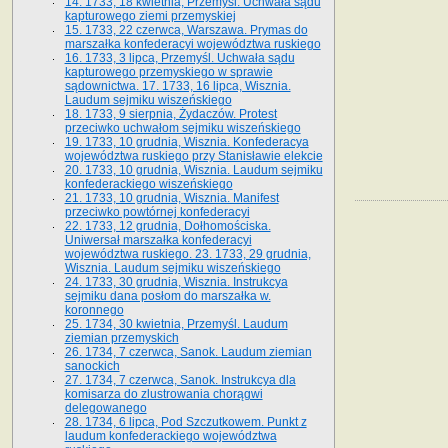
14. 1733, 18 kwietnia, Przemyśl. Uchwała sądu
kapturowego ziemi przemyskiej
15. 1733, 22 czerwca, Warszawa. Prymas do
marszałka konfederacyi województwa ruskiego
16. 1733, 3 lipca, Przemyśl. Uchwała sądu
kapturowego przemyskiego w sprawie
sądownictwa. 17. 1733, 16 lipca, Wisznia.
Laudum sejmiku wiszeńskiego
18. 1733, 9 sierpnia, Żydaczów. Protest
przeciwko uchwałom sejmiku wiszeńskiego
19. 1733, 10 grudnia, Wisznia. Konfederacya
województwa ruskiego przy Stanisławie elekcie
20. 1733, 10 grudnia, Wisznia. Laudum sejmiku
konfederackiego wiszeńskiego
21. 1733, 10 grudnia, Wisznia. Manifest
przeciwko powtórnej konfederacyi
22. 1733, 12 grudnia, Dołhomościska.
Uniwersał marszałka konfederacyi
województwa ruskiego. 23. 1733, 29 grudnia,
Wisznia. Laudum sejmiku wiszeńskiego
24. 1733, 30 grudnia, Wisznia. Instrukcya
sejmiku dana posłom do marszałka w.
koronnego
25. 1734, 30 kwietnia, Przemyśl. Laudum
ziemian przemyskich
26. 1734, 7 czerwca, Sanok. Laudum ziemian
sanockich
27. 1734, 7 czerwca, Sanok. Instrukcya dla
komisarza do zlustrowania chorągwi
delegowanego
28. 1734, 6 lipca, Pod Szczutkowem. Punkt z
laudum konfederackiego województwa