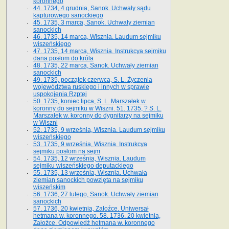
koronnego
44. 1734, 4 grudnia, Sanok. Uchwały sądu
kapturowego sanockiego
45. 1735, 3 marca, Sanok. Uchwały ziemian
sanockich
46. 1735, 14 marca, Wisznia. Laudum sejmiku
wiszeńskiego
47. 1735, 14 marca, Wisznia. Instrukcya sejmiku
dana posłom do króla
48. 1735, 22 marca, Sanok. Uchwały ziemian
sanockich
49. 1735, początek czerwca, S. L. Życzenia
województwa ruskiego i innych w sprawie
uspokojenia Rzptej
50. 1735, koniec lipca, S. L. Marszałek w.
koronny do sejmiku w Wiszni. 51. 1735, ? S. L.
Marszałek w. koronny do dygnitarzy na sejmiku
w Wiszni
52. 1735, 9 września, Wisznia. Laudum sejmiku
wiszeńskiego
53. 1735, 9 września, Wisznia. Instrukcya
sejmiku posłom na sejm
54. 1735, 12 września, Wisznia. Laudum
sejmiku wiszeńskiego deputackiego
55. 1735, 13 września, Wisznia. Uchwała
ziemian sanockich powzięta na sejmiku
wiszeńskim
56. 1736, 27 lutego, Sanok. Uchwały ziemian
sanockich
57. 1736, 20 kwietnia, Załoźce. Uniwersał
hetmana w. koronnego. 58. 1736. 20 kwietnia,
Załoźce. Odpowiedź hetmana w. koronnego