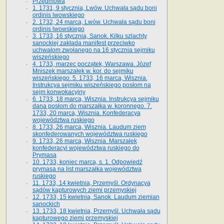
Przedmowa
1. 1731, 9 stycznia, Lwów. Uchwała sądu boni
ordinis lwowskiego
2. 1732, 24 marca, Lwów. Uchwała sądu boni
ordinis lwowskiego
3. 1733, 16 stycznia, Sanok. Kilku szlachty
sanockiej zakłada manifest przeciwko
uchwałom zwołanego na 16 stycz­nia sejmiku
wiszeńskiego
4. 1733, marzec początek, Warszawa. Józef
Mniszek marszałek w. kor. do sejmiku
wiszeńskiego. 5. 1733, 16 marca, Wisznia.
Instrukcya sejmiku wiszeńskiego posłom na
sejm konwokacyjny
6. 1733, 18 marca, Wisznia. Instrukcya sejmiku
dana posłom do marszałka w. koronnego. 7.
1733, 20 marca, Wisznia. Konfederacya
województwa ruskiego
8. 1733, 26 marca, Wisznia. Laudum ziem
skonfederowanych województwa ruskiego
9. 1733, 26 marca, Wisznia. Marszałek
konfederacyi województwa ruskiego do
Prymasa
10. 1733, koniec marca, s. 1. Odpowiedź
prymasa na list marszałka województwa
ruskiego
11. 1733, 14 kwietnia, Przemyśl. Ordynacya
sądów kapturowych ziemi przemyskiej
12. 1733, 15 kwietnia, Sanok. Laudum ziemian
sanockich
13. 1733, 18 kwietnia, Przemyśl. Uchwała sądu
kapturowego ziemi przemyskiej