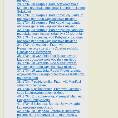
ruskiego
29. 1734, 20 sierpnia, Pod Ryszkową Wolą.
Manifest przeciwko duktorowi konfederackiemu
Sołtykowi
30. 1734, 21 sierpnia, Pod Kobylnicą. Laudum
obozowe generału województwa ruskiego
31. 1734, 23 sierpnia, Pod Kobylnicą. Laudum
obozowe generału województwa ruskiego
32. 1734, 23 sierpnia, Pod Kobylnicą. Manifest
przeciwko manifestacyi szlachty z 20 sierpnia
33. 1734, 3 września, Pod Kobylnicą. Laudum
obozowe generału województwa ruskiego
34. 1734, 11 września, Przemyśl.
Remanifestacya ze strony Dzieduszyckich,
Ulińskiego i Ustrzyckich
35. 1734, 18 września, Pod Makuniowem.
Laudum obozowe województwa ruskiego
36. 1734, 18 września, Pod Makuniowem.
Manifest generału województwa ruskiego
37. 1734, 19 września, Rudki. Protest ziemian
województwa ruskiego przeciwko kasztelanowi
przemyskiemu
38. 1734, 7 października, Przemyśl. Manifest
szlachty przemyskiej
39. 1734, 9 października, Przemyśl. Uchwały
sądu kapturowego przemyskiego
40. 1734, 11 października, Przemyśl. Manifest
Bazylego Ustrzyckiego
41. 1734, 5 listopada, Sanok. Uchwały sądu
kapturowego sanockiego
42. 1734, 10 listopada, Przemyśl. Instrukcya
posłom ziemi przemyskiej do marszałka w.