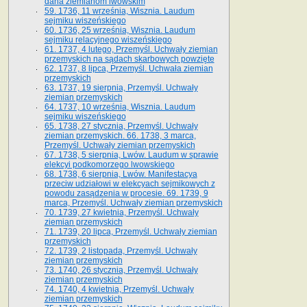
dana ziemianom lwowskim
59. 1736, 11 września, Wisznia. Laudum
sejmiku wiszeńskiego
60. 1736, 25 września, Wisznia. Laudum
sejmiku relacyjnego wiszeńskiego
61. 1737, 4 lutego, Przemyśl. Uchwały ziemian
przemyskich na sądach skarbowych powzięte
62. 1737, 8 lipca, Przemyśl. Uchwała ziemian
przemyskich
63. 1737, 19 sierpnia, Przemyśl. Uchwały
ziemian przemyskich
64. 1737, 10 września, Wisznia. Laudum
sejmiku wiszeńskiego
65. 1738, 27 stycznia, Przemyśl. Uchwały
ziemian przemyskich­­. 66. 1738, 3 marca,
Przemyśl. Uchwały ziemian przemyskich­
67. 1738, 5 sierpnia, Lwów. Laudum w sprawie
elekcyi podkomorzego lwowskiego
68. 1738, 6 sierpnia, Lwów. Manifestacya
przeciw udziałowi w elekcyach sejmikowych z
powodu zasądzenia w procesie. 69. 1739, 9
marca, Przemyśl. Uchwały ziemian przemyskich
70. 1739, 27 kwietnia, Przemyśl. Uchwały
ziemian przemyskich
71. 1739, 20 lipca, Przemyśl. Uchwały ziemian
przemyskich
72. 1739, 2 listopada, Przemyśl. Uchwały
ziemian przemyskich
73. 1740, 26 stycznia, Przemyśl. Uchwały
ziemian przemyskich
74. 1740, 4 kwietnia, Przemyśl. Uchwały
ziemian przemyskich