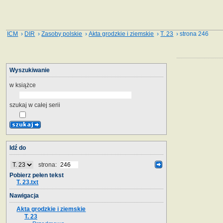
ICM
›
DIR
›
Zasoby polskie
›
Akta grodzkie i ziemskie
›
T. 23
› strona 246
Wyszukiwanie
w książce
szukaj w całej serii
Idź do
strona:
Pobierz pełen tekst
T. 23.txt
Nawigacja
Akta grodzkie i ziemskie
T. 23