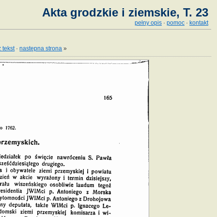
Akta grodzkie i ziemskie, T. 23
pełny opis
·
pomoc
·
kontakt
 tekst
·
następna strona
»