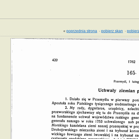
«
poprzednia strona
·
pobierz skan
·
pobierz