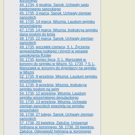
koronnego
44. 1734, 4 grudnia, Sanok. Uchwały sądu
kapturowego sanockiego
45. 1735, 3 marca, Sanok. Uchwały ziemian
sanockich
46. 1735, 14 marca, Wisznia. Laudum sejmiku
wiszeńskiego
47. 1735, 14 marca, Wisznia. Instrukcya sejmiku
dana posłom do króla
48. 1735, 22 marca, Sanok. Uchwały ziemian
sanockich
49. 1735, początek czerwca, S. L. Życzenia
województwa ruskiego i innych w sprawie
uspokojenia Rzptej
50. 1735, koniec lipca, S. L. Marszałek w.
koronny do sejmiku w Wiszni. 51. 1735, ? S. L.
Marszałek w. koronny do dygnitarzy na sejmiku
w Wiszni
52. 1735, 9 września, Wisznia. Laudum sejmiku
wiszeńskiego
53. 1735, 9 września, Wisznia. Instrukcya
sejmiku posłom na sejm
54. 1735, 12 września, Wisznia. Laudum
sejmiku wiszeńskiego deputackiego
55. 1735, 13 września, Wisznia. Uchwała
ziemian sanockich powzięta na sejmiku
wiszeńskim
56. 1736, 27 lutego, Sanok. Uchwały ziemian
sanockich
57. 1736, 20 kwietnia, Załoźce. Uniwersał
hetmana w. koronnego. 58. 1736. 20 kwietnia,
Załoźce. Odpowiedź hetmana w. koronnego