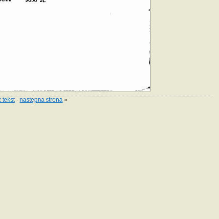
 tekst
·
następna strona
»