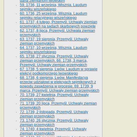
dana ziemianom lwowskim
59. 1736, 11 września, Wisznia. Laudum
sejmiku wiszeńskiego
60. 1736, 25 września, Wisznia. Laudum
sejmiku relacyjnego wiszeńskiego
61. 1737, 4 lutego, Przemyśl. Uchwały ziemian
przemyskich na sądach skarbowych powzięte
62. 1737, 8 lipca, Przemyśl. Uchwała ziemian
przemyskich
63. 1737, 19 sierpnia, Przemyśl. Uchwały
ziemian przemyskich
64. 1737, 10 września, Wisznia. Laudum
sejmiku wiszeńskiego
65. 1738, 27 stycznia, Przemyśl. Uchwały
ziemian przemyskich­­. 66. 1738, 3 marca,
Przemyśl. Uchwały ziemian przemyskich­
67. 1738, 5 sierpnia, Lwów. Laudum w sprawie
elekcyi podkomorzego lwowskiego
68. 1738, 6 sierpnia, Lwów. Manifestacya
przeciw udziałowi w elekcyach sejmikowych z
powodu zasądzenia w procesie. 69. 1739, 9
marca, Przemyśl. Uchwały ziemian przemyskich
70. 1739, 27 kwietnia, Przemyśl. Uchwały
ziemian przemyskich
71. 1739, 20 lipca, Przemyśl. Uchwały ziemian
przemyskich
72. 1739, 2 listopada, Przemyśl. Uchwały
ziemian przemyskich
73. 1740, 26 stycznia, Przemyśl. Uchwały
ziemian przemyskich
74. 1740, 4 kwietnia, Przemyśl. Uchwały
ziemian przemyskich