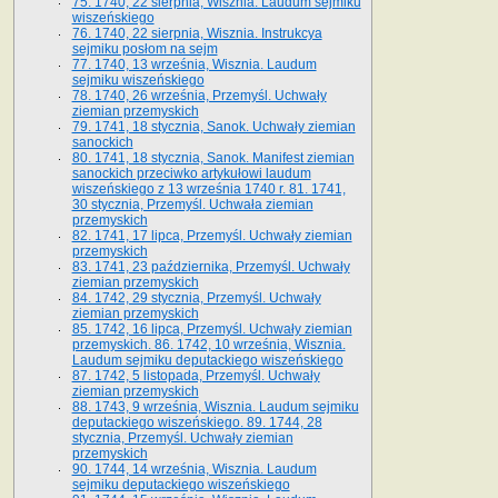
75. 1740, 22 sierpnia, Wisznia. Laudum sejmiku
wiszeńskiego
76. 1740, 22 sierpnia, Wisznia. Instrukcya
sejmiku posłom na sejm
77. 1740, 13 września, Wisznia. Laudum
sejmiku wiszeńskiego
78. 1740, 26 września, Przemyśl. Uchwały
ziemian przemyskich
79. 1741, 18 stycznia, Sanok. Uchwały ziemian
sanockich
80. 1741, 18 stycznia, Sanok. Manifest ziemian
sanockich przeciwko artykułowi laudum
wiszeńskiego z 13 wrze­śnia 1740 r. 81. 1741,
30 stycznia, Przemyśl. Uchwała ziemian
przemyskich
82. 1741, 17 lipca, Przemyśl. Uchwały ziemian
przemyskich
83. 1741, 23 października, Przemyśl. Uchwały
ziemian przemyskich
84. 1742, 29 stycznia, Przemyśl. Uchwały
ziemian przemyskich
85. 1742, 16 lipca, Przemyśl. Uchwały ziemian
przemyskich. 86. 1742, 10 września, Wisznia.
Laudum sejmiku deputackiego wiszeńskiego
87. 1742, 5 listopada, Przemyśl. Uchwały
ziemian przemyskich
88. 1743, 9 września, Wisznia. Laudum sejmiku
deputackiego wiszeńskiego. 89. 1744, 28
stycznia, Przemyśl. Uchwały ziemian
przemyskich
90. 1744, 14 września, Wisznia. Laudum
sejmiku deputackiego wiszeńskiego