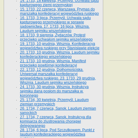
14. 1733, 18 kwietnia, Przemyśl. Uchwała sądu
kapturowego ziemi przemyskiej
15. 1733, 22 czerwca, Warszawa. Prymas do
marszałka konfederacyi województwa ruskiego
16. 1733, 3 lipca, Przemyśl. Uchwała sądu
kapturowego przemyskiego w sprawie
sądownictwa. 17. 1733, 16 lipca, Wisznia.
Laudum sejmiku wiszeńskiego
18. 1733, 9 sierpnia, Żydaczów. Protest
przeciwko uchwałom sejmiku wiszeńskiego
19. 1733, 10 grudnia, Wisznia. Konfederacya
województwa ruskiego przy Stanisławie elekcie
20. 1733, 10 grudnia, Wisznia. Laudum sejmiku
konfederackiego wiszeńskiego
21. 1733, 10 grudnia, Wisznia. Manifest
przeciwko powtórnej konfederacyi
22. 1733, 12 grudnia, Dołhomościska.
Uniwersał marszałka konfederacyi
województwa ruskiego. 23. 1733, 29 grudnia,
Wisznia. Laudum sejmiku wiszeńskiego
24. 1733, 30 grudnia, Wisznia. Instrukcya
sejmiku dana posłom do marszałka w.
koronnego
25. 1734, 30 kwietnia, Przemyśl. Laudum
ziemian przemyskich
26. 1734, 7 czerwca, Sanok. Laudum ziemian
sanockich
27. 1734, 7 czerwca, Sanok. Instrukcya dla
komisarza do zlustrowania chorągwi
delegowanego
28. 1734, 6 lipca, Pod Szczutkowem. Punkt z
laudum konfederackiego województwa