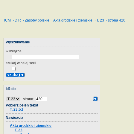
ICM
›
DIR
›
Zasoby polskie
›
Akta grodzkie i ziemskie
›
T. 23
› strona 420
Wyszukiwanie
w książce
szukaj w całej serii
Idź do
strona:
Pobierz pełen tekst
T. 23.txt
Nawigacja
Akta grodzkie i ziemskie
T. 23