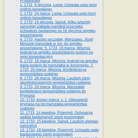
Przedmowa
1. 1731, 9 stycznia, Lwów. Uchwała sądu boni
ordinis lwowskiego
2. 1732, 24 marca, Lwów. Uchwała sądu boni
ordinis lwowskiego
3. 1733, 16 stycznia, Sanok. Kilku szlachty
sanockiej zakłada manifest przeciwko
uchwałom zwołanego na 16 stycz­nia sejmiku
wiszeńskiego
4. 1733, marzec początek, Warszawa. Józef
Mniszek marszałek w. kor. do sejmiku
wiszeńskiego. 5. 1733, 16 marca, Wisznia.
Instrukcya sejmiku wiszeńskiego posłom na
sejm konwokacyjny
6. 1733, 18 marca, Wisznia. Instrukcya sejmiku
dana posłom do marszałka w. koronnego. 7.
1733, 20 marca, Wisznia. Konfederacya
województwa ruskiego
8. 1733, 26 marca, Wisznia. Laudum ziem
skonfederowanych województwa ruskiego
9. 1733, 26 marca, Wisznia. Marszałek
konfederacyi województwa ruskiego do
Prymasa
10. 1733, koniec marca, s. 1. Odpowiedź
prymasa na list marszałka województwa
ruskiego
11. 1733, 14 kwietnia, Przemyśl. Ordynacya
sądów kapturowych ziemi przemyskiej
12. 1733, 15 kwietnia, Sanok. Laudum ziemian
sanockich
13. 1733, 18 kwietnia, Przemyśl. Uchwała sądu
kapturowego ziemi przemyskiej