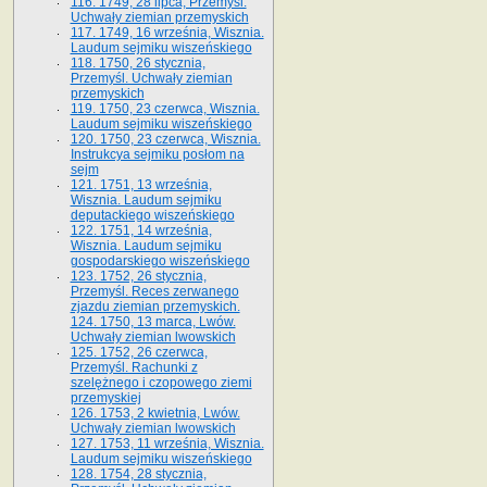
116. 1749, 28 lipca, Przemyśl.
Uchwały ziemian przemyskich
117. 1749, 16 września, Wisznia.
Laudum sejmiku wiszeńskiego
118. 1750, 26 stycznia,
Przemyśl. Uchwały ziemian
przemyskich
119. 1750, 23 czerwca, Wisznia.
Laudum sejmiku wiszeńskiego
120. 1750, 23 czerwca, Wisznia.
Instrukcya sejmiku posłom na
sejm
121. 1751, 13 września,
Wisznia. Laudum sejmiku
deputackiego wiszeńskiego
122. 1751, 14 września,
Wisznia. Laudum sejmiku
gospodarskiego wiszeńskiego
123. 1752, 26 stycznia,
Przemyśl. Reces zerwanego
zjazdu ziemian przemyskich.
124. 1750, 13 marca, Lwów.
Uchwały ziemian lwowskich
125. 1752, 26 czerwca,
Przemyśl. Rachunki z
szelężnego i czopowego ziemi
przemyskiej
126. 1753, 2 kwietnia, Lwów.
Uchwały ziemian lwowskich
127. 1753, 11 września, Wisznia.
Laudum sejmiku wiszeńskiego
128. 1754, 28 stycznia,