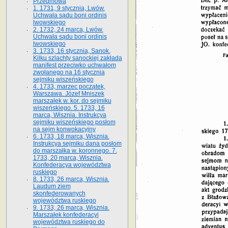
Przedmowa
1. 1731, 9 stycznia, Lwów.
Uchwała sądu boni ordinis
lwowskiego
2. 1732, 24 marca, Lwów.
Uchwała sądu boni ordinis
lwowskiego
3. 1733, 16 stycznia, Sanok.
Kilku szlachty sanockiej zakłada
manifest przeciwko uchwałom
zwołanego na 16 stycz­nia
sejmiku wiszeńskiego
4. 1733, marzec początek,
Warszawa. Józef Mniszek
marszałek w. kor. do sejmiku
wiszeńskiego. 5. 1733, 16
marca, Wisznia. Instrukcya
sejmiku wiszeńskiego posłom
na sejm konwokacyjny
6. 1733, 18 marca, Wisznia.
Instrukcya sejmiku dana posłom
do marszałka w. koronnego. 7.
1733, 20 marca, Wisznia.
Konfederacya województwa
ruskiego
8. 1733, 26 marca, Wisznia.
Laudum ziem
skonfederowanych
województwa ruskiego
9. 1733, 26 marca, Wisznia.
Marszałek konfederacyi
województwa ruskiego do