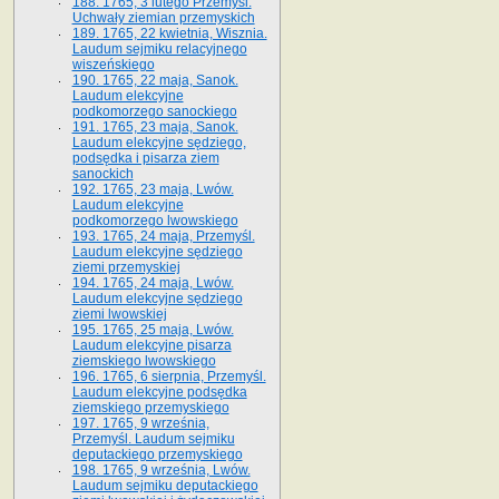
188. 1765, 3 lutego Przemyśl.
Uchwały ziemian przemyskich
189. 1765, 22 kwietnia, Wisznia.
Laudum sejmiku relacyjnego
wiszeńskiego
190. 1765, 22 maja, Sanok.
Laudum elekcyjne
podkomorzego sanockiego
191. 1765, 23 maja, Sanok.
Laudum elekcyjne sędziego,
podsędka i pisarza ziem
sanockich
192. 1765, 23 maja, Lwów.
Laudum elekcyjne
podkomorzego lwowskiego
193. 1765, 24 maja, Przemyśl.
Laudum elekcyjne sędziego
ziemi przemyskiej
194. 1765, 24 maja, Lwów.
Laudum elekcyjne sędziego
ziemi lwowskiej
195. 1765, 25 maja, Lwów.
Laudum elekcyjne pisarza
ziemskiego lwowskiego
196. 1765, 6 sierpnia, Przemyśl.
Laudum elekcyjne podsędka
ziemskiego przemyskiego
197. 1765, 9 września,
Przemyśl. Laudum sejmiku
deputackiego przemyskiego
198. 1765, 9 września, Lwów.
Laudum sejmiku deputackiego