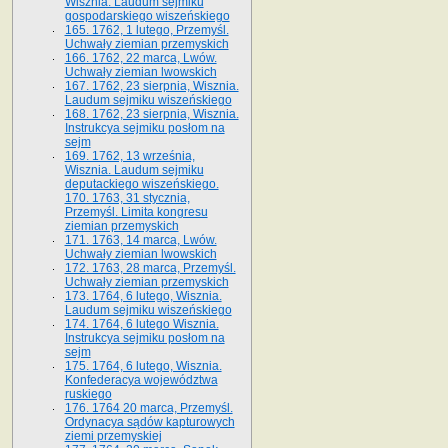
Wisznia. Laudum sejmiku
gospodarskiego wiszeńskiego
165. 1762, 1 lutego, Przemyśl.
Uchwały ziemian przemyskich
166. 1762, 22 marca, Lwów.
Uchwały ziemian lwowskich
167. 1762, 23 sierpnia, Wisznia.
Laudum sejmiku wiszeńskiego
168. 1762, 23 sierpnia, Wisznia.
Instrukcya sejmiku posłom na
sejm
169. 1762, 13 września,
Wisznia. Laudum sejmiku
deputackiego wiszeńskiego.
170. 1763, 31 stycznia,
Przemyśl. Limita kongresu
ziemian przemyskich
171. 1763, 14 marca, Lwów.
Uchwały ziemian lwowskich
172. 1763, 28 marca, Przemyśl.
Uchwały ziemian przemyskich
173. 1764, 6 lutego, Wisznia.
Laudum sejmiku wiszeńskiego
174. 1764, 6 lutego Wisznia.
Instrukcya sejmiku posłom na
sejm
175. 1764, 6 lutego, Wisznia.
Konfederacya województwa
ruskiego
176. 1764 20 marca, Przemyśl.
Ordynacya sądów kapturowych
ziemi przemyskiej