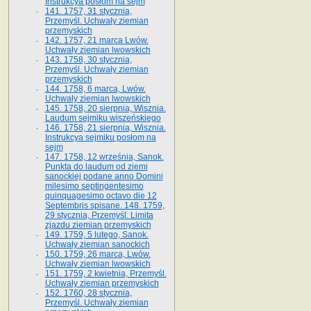
Instrukcya posłom na sejm
141. 1757, 31 stycznia,
Przemyśl. Uchwały ziemian
przemyskich
142. 1757, 21 marca Lwów.
Uchwały ziemian lwowskich
143. 1758, 30 stycznia,
Przemyśl. Uchwały ziemian
przemyskich
144. 1758, 6 marca, Lwów.
Uchwały ziemian lwowskich
145. 1758, 20 sierpnia, Wisznia.
Laudum sejmiku wiszeńskiego
146. 1758, 21 sierpnia, Wisznia.
Instrukcya sejmiku posłom na
sejm
147. 1758, 12 września, Sanok.
Punkta do laudum od ziemi
sanockiej podane anno Domini
milesimo septingentesimo
quinquagesimo octavo die 12
Septembris spisane. 148. 1759,
29 stycznia, Przemyśl. Limita
zjazdu ziemian przemyskich
149. 1759, 5 lutego, Sanok.
Uchwały ziemian sanockich
150. 1759, 26 marca, Lwów.
Uchwały ziemian lwowskich
151. 1759, 2 kwietnia, Przemyśl.
Uchwały ziemian przemyskich
152. 1760, 28 stycznia,
Przemyśl. Uchwały ziemian