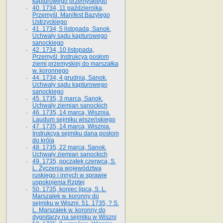
kapturowego przemyskiego
40. 1734, 11 października,
Przemyśl. Manifest Bazylego
Ustrzyckiego
41. 1734, 5 listopada, Sanok.
Uchwały sądu kapturowego
sanockiego
42. 1734, 10 listopada,
Przemyśl. Instrukcya posłom
ziemi przemyskiej do marszałka
w. koronnego
44. 1734, 4 grudnia, Sanok.
Uchwały sądu kapturowego
sanockiego
45. 1735, 3 marca, Sanok.
Uchwały ziemian sanockich
46. 1735, 14 marca, Wisznia.
Laudum sejmiku wiszeńskiego
47. 1735, 14 marca, Wisznia.
Instrukcya sejmiku dana posłom
do króla
48. 1735, 22 marca, Sanok.
Uchwały ziemian sanockich
49. 1735, początek czerwca, S.
L. Życzenia województwa
ruskiego i innych w sprawie
uspokojenia Rzptej
50. 1735, koniec lipca, S. L.
Marszałek w. koronny do
sejmiku w Wiszni. 51. 1735, ? S.
L. Marszałek w. koronny do
dygnitarzy na sejmiku w Wiszni