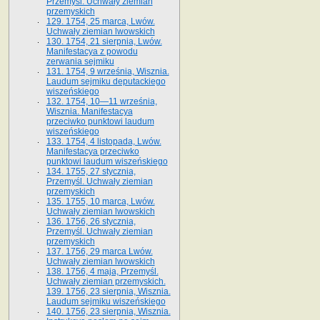
Przemyśl. Uchwały ziemian
przemyskich
129. 1754, 25 marca, Lwów.
Uchwały ziemian lwowskich
130. 1754, 21 sierpnia, Lwów.
Manifestacya z powodu
zerwania sejmiku
131. 1754, 9 września, Wisznia.
Laudum sejmiku deputackiego
wiszeńskiego
132. 1754, 10—11 września,
Wisznia. Manifestacya
przeciwko punktowi laudum
wiszeńskiego
133. 1754, 4 listopada, Lwów.
Manifestacya przeciwko
punktowi laudum wiszeńskiego
134. 1755, 27 stycznia,
Przemyśl. Uchwały ziemian
przemyskich
135. 1755, 10 marca, Lwów.
Uchwały ziemian lwowskich
136. 1756, 26 stycznia,
Przemyśl. Uchwały ziemian
przemyskich
137. 1756, 29 marca Lwów.
Uchwały ziemian lwowskich
138. 1756, 4 maja, Przemyśl.
Uchwały ziemian przemyskich.
139. 1756, 23 sierpnia, Wisznia.
Laudum sejmiku wiszeńskiego
140. 1756, 23 sierpnia, Wisznia.