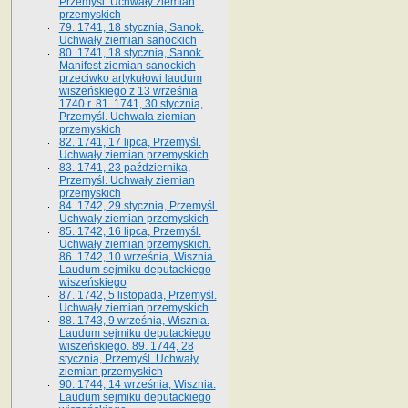
Przemyśl. Uchwały ziemian
przemyskich
79. 1741, 18 stycznia, Sanok.
Uchwały ziemian sanockich
80. 1741, 18 stycznia, Sanok.
Manifest ziemian sanockich
przeciwko artykułowi laudum
wiszeńskiego z 13 wrze­śnia
1740 r. 81. 1741, 30 stycznia,
Przemyśl. Uchwała ziemian
przemyskich
82. 1741, 17 lipca, Przemyśl.
Uchwały ziemian przemyskich
83. 1741, 23 października,
Przemyśl. Uchwały ziemian
przemyskich
84. 1742, 29 stycznia, Przemyśl.
Uchwały ziemian przemyskich
85. 1742, 16 lipca, Przemyśl.
Uchwały ziemian przemyskich.
86. 1742, 10 września, Wisznia.
Laudum sejmiku deputackiego
wiszeńskiego
87. 1742, 5 listopada, Przemyśl.
Uchwały ziemian przemyskich
88. 1743, 9 września, Wisznia.
Laudum sejmiku deputackiego
wiszeńskiego. 89. 1744, 28
stycznia, Przemyśl. Uchwały
ziemian przemyskich
90. 1744, 14 września, Wisznia.
Laudum sejmiku deputackiego