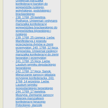
Uniwersał marszałka
konfederacyi barskiej do
województw ruskiego,
wołyńskiego, podolskiego i
bracławskiego
238. 1768, 29 kwietnia,
Podhajce. Uniwersał i ordynans
marszałka konfederacyi
województwa bracławskiego do
wo­jewództwa kijowskiego i
ruskiego
239. 1768, 25 czerwca, Lwów.
Manifestacya z powodu
przeciążenia dymów w ziemi
przemyskiej. 240. 1768, 12 lipca,
Targowiska. Uniwersał zastępcy
marszałka konfederacyi do ziemi
lwowskiej i przemyskiej
241. 1768, 15 lipca, Lwów.
Laudum sejmiku deputackiego
lwowskiego
242. 1768, 17 lipca, Sanok.
Mieszczanie sanoccy składają
przysięgę konfederacką. 243.
1768, 14 września, Lwów.
Laudum sejmiku
gospodarskiego lwowskiego
244. 1769, 17 kwietnia,
Muszyna. Ziemianie sanoccy
obierają marszałkiem
konfederacyi Ignacego
Potockiego, starostę