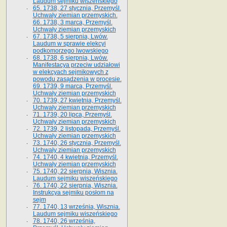
Laudum sejmiku wiszeńskiego
65. 1738, 27 stycznia, Przemyśl.
Uchwały ziemian przemyskich­­.
66. 1738, 3 marca, Przemyśl.
Uchwały ziemian przemyskich­
67. 1738, 5 sierpnia, Lwów.
Laudum w sprawie elekcyi
podkomorzego lwowskiego
68. 1738, 6 sierpnia, Lwów.
Manifestacya przeciw udziałowi
w elekcyach sejmikowych z
powodu zasądzenia w procesie.
69. 1739, 9 marca, Przemyśl.
Uchwały ziemian przemyskich
70. 1739, 27 kwietnia, Przemyśl.
Uchwały ziemian przemyskich
71. 1739, 20 lipca, Przemyśl.
Uchwały ziemian przemyskich
72. 1739, 2 listopada, Przemyśl.
Uchwały ziemian przemyskich
73. 1740, 26 stycznia, Przemyśl.
Uchwały ziemian przemyskich
74. 1740, 4 kwietnia, Przemyśl.
Uchwały ziemian przemyskich
75. 1740, 22 sierpnia, Wisznia.
Laudum sejmiku wiszeńskiego
76. 1740, 22 sierpnia, Wisznia.
Instrukcya sejmiku posłom na
sejm
77. 1740, 13 września, Wisznia.
Laudum sejmiku wiszeńskiego
78. 1740, 26 września,