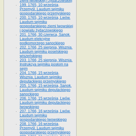
ziemi lwowskiej i żydaczowskiej
199. 1765, 10 września,
Przemyśl. Laudum sejmiku
gospodarskiego przemyskiego
200. 1765, 10 września, Lwów.
Laudum sejmiku
gospodarskiego ziemi lwowskiej
i powiatu żydaczowskiego
201. 1766, 30 czerwca, Sanok.
Laudum elekcyjne
podkomorzego sanockiego
202. 1766, 25 sierpnia, Wisznia.
Laudum sejmiku poselskiego
wiszeńskiego
203. 1766, 25 sierpnia, Wisznia.
Instrukcya sejmiku posłom na
sejm
204. 1766, 15 września,
Wisznia. Laudum sejmiku
deputackiego przemyskiego
205. 1766, 15 września, Sanok.
Laudum sejmiku deputackiego
sanockiego
206. 1766, 15 września, Lwów.
Laudum sejmiku deputackiego
lwowskiego
207. 1766, 16 września, Lwów.
Laudum sejmiku
gospodarskiego lwowskiego
208. 1766, 16 września,
Przemyśl. Laudum sejmiku
gospodarskiego przemyskiego