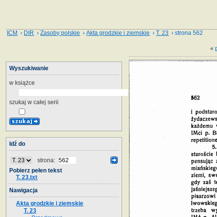
ICM
›
DIR
›
Zasoby polskie
›
Akta grodzkie i ziemskie
›
T. 23
› strona 562
«
Wyszukiwanie
w książce
szukaj w całej serii
Idź do
strona:
Pobierz pełen tekst
T. 23.txt
Nawigacja
Akta grodzkie i ziemskie
T. 23