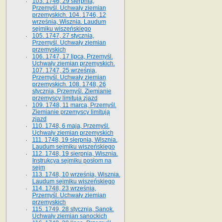
103. 1746, 29 sierpnia,
Przemyśl. Uchwały ziemian
przemyskich. 104. 1746, 12
września, Wisznia. Laudum
sejmiku wiszeńskiego
105. 1747, 27 stycznia,
Przemyśl. Uchwały ziemian
przemyskich
106. 1747, 17 lipca, Przemyśl.
Uchwały ziemian przemyskich.
107. 1747, 25 września,
Przemyśl. Uchwały ziemian
przemyskich. 108. 1748, 26
stycznia, Przemyśl. Ziemianie
przemyscy limitują zjazd
109. 1748, 11 marca, Przemyśl.
Ziemianie przemyscy limitują
zjazd
110. 1748, 6 maja, Przemyśl.
Uchwały ziemian przemyskich
111. 1748, 19 sierpnia, Wisznia.
Laudum sejmiku wiszeńskiego
112. 1748, 19 sierpnia, Wisznia.
Instrukcya sejmiku posłom na
sejm
113. 1748, 10 września, Wisznia.
Laudum sejmiku wiszeńskiego
114. 1748, 23 września,
Przemyśl. Uchwały ziemian
przemyskich
115. 1749, 28 stycznia, Sanok.
Uchwały ziemian sanockich