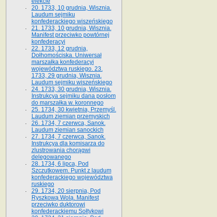
elekcie
20. 1733, 10 grudnia, Wisznia.
Laudum sejmiku
konfederackiego wiszeńskiego
21. 1733, 10 grudnia, Wisznia.
Manifest przeciwko powtórnej
konfederacyi
22. 1733, 12 grudnia,
Dołhomościska. Uniwersał
marszałka konfederacyi
województwa ruskiego. 23.
1733, 29 grudnia, Wisznia.
Laudum sejmiku wiszeńskiego
24. 1733, 30 grudnia, Wisznia.
Instrukcya sejmiku dana posłom
do marszałka w. koronnego
25. 1734, 30 kwietnia, Przemyśl.
Laudum ziemian przemyskich
26. 1734, 7 czerwca, Sanok.
Laudum ziemian sanockich
27. 1734, 7 czerwca, Sanok.
Instrukcya dla komisarza do
zlustrowania chorągwi
delegowanego
28. 1734, 6 lipca, Pod
Szczutkowem. Punkt z laudum
konfederackiego województwa
ruskiego
29. 1734, 20 sierpnia, Pod
Ryszkową Wolą. Manifest
przeciwko duktorowi
konfederackiemu Sołtykowi