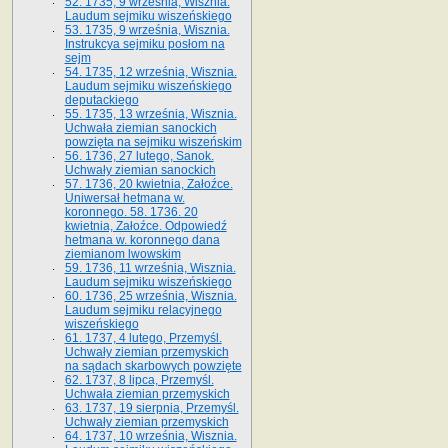
52. 1735, 9 września, Wisznia.
Laudum sejmiku wiszeńskiego
53. 1735, 9 września, Wisznia.
Instrukcya sejmiku posłom na
sejm
54. 1735, 12 września, Wisznia.
Laudum sejmiku wiszeńskiego
deputackiego
55. 1735, 13 września, Wisznia.
Uchwała ziemian sanockich
powzięta na sejmiku wiszeńskim
56. 1736, 27 lutego, Sanok.
Uchwały ziemian sanockich
57. 1736, 20 kwietnia, Załoźce.
Uniwersał hetmana w.
koronnego. 58. 1736. 20
kwietnia, Załoźce. Odpowiedź
hetmana w. koronnego dana
ziemianom lwowskim
59. 1736, 11 września, Wisznia.
Laudum sejmiku wiszeńskiego
60. 1736, 25 września, Wisznia.
Laudum sejmiku relacyjnego
wiszeńskiego
61. 1737, 4 lutego, Przemyśl.
Uchwały ziemian przemyskich
na sądach skarbowych powzięte
62. 1737, 8 lipca, Przemyśl.
Uchwała ziemian przemyskich
63. 1737, 19 sierpnia, Przemyśl.
Uchwały ziemian przemyskich
64. 1737, 10 września, Wisznia.