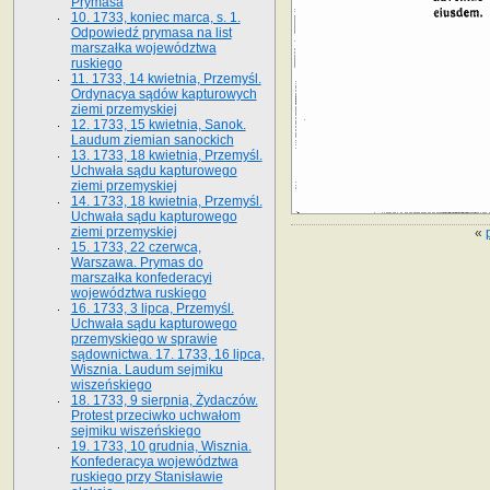
Prymasa
10. 1733, koniec marca, s. 1.
Odpowiedź prymasa na list
marszałka województwa
ruskiego
11. 1733, 14 kwietnia, Przemyśl.
Ordynacya sądów kapturowych
ziemi przemyskiej
12. 1733, 15 kwietnia, Sanok.
Laudum ziemian sanockich
13. 1733, 18 kwietnia, Przemyśl.
Uchwała sądu kapturowego
ziemi przemyskiej
14. 1733, 18 kwietnia, Przemyśl.
Uchwała sądu kapturowego
ziemi przemyskiej
«
15. 1733, 22 czerwca,
Warszawa. Prymas do
marszałka konfederacyi
województwa ruskiego
16. 1733, 3 lipca, Przemyśl.
Uchwała sądu kapturowego
przemyskiego w sprawie
sądownictwa. 17. 1733, 16 lipca,
Wisznia. Laudum sejmiku
wiszeńskiego
18. 1733, 9 sierpnia, Żydaczów.
Protest przeciwko uchwałom
sejmiku wiszeńskiego
19. 1733, 10 grudnia, Wisznia.
Konfederacya województwa
ruskiego przy Stanisławie