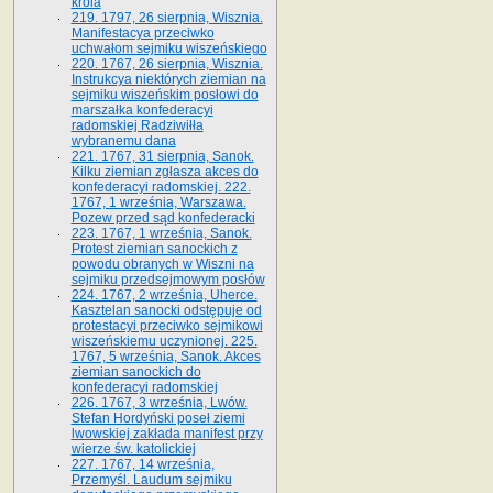
króla
219. 1797, 26 sierpnia, Wisznia.
Manifestacya przeciwko
uchwałom sejmiku wiszeńskiego
220. 1767, 26 sierpnia, Wisznia.
Instrukcya niektórych ziemian na
sejmiku wiszeńskim posłowi do
marszałka konfe­deracyi
radomskiej Radziwiłła
wybranemu dana
221. 1767, 31 sierpnia, Sanok.
Kilku ziemian zgłasza akces do
konfederacyi radomskiej. 222.
1767, 1 września, Warszawa.
Pozew przed sąd konfederacki
223. 1767, 1 września, Sanok.
Protest ziemian sanockich z
powodu obranych w Wiszni na
sejmiku przedsejmo­wym posłów
224. 1767, 2 września, Uherce.
Kasztelan sanocki odstępuje od
protestacyi przeciwko sejmikowi
wiszeńskiemu uczynionej. 225.
1767, 5 września, Sanok. Akces
ziemian sanockich do
konfederacyi radomskiej
226. 1767, 3 września, Lwów.
Stefan Hordyński poseł ziemi
lwowskiej zakłada manifest przy
wierze św. ka­tolickiej
227. 1767, 14 września,
Przemyśl. Laudum sejmiku