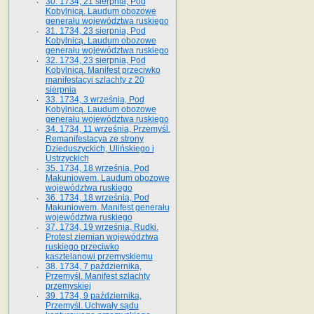
30. 1734, 21 sierpnia, Pod
Kobylnicą. Laudum obozowe
generału województwa ruskiego
31. 1734, 23 sierpnia, Pod
Kobylnicą. Laudum obozowe
generału województwa ruskiego
32. 1734, 23 sierpnia, Pod
Kobylnicą. Manifest przeciwko
manifestacyi szlachty z 20
sierpnia
33. 1734, 3 września, Pod
Kobylnicą. Laudum obozowe
generału województwa ruskiego
34. 1734, 11 września, Przemyśl.
Remanifestacya ze strony
Dzieduszyckich, Ulińskiego i
Ustrzyckich
35. 1734, 18 września, Pod
Makuniowem. Laudum obozowe
województwa ruskiego
36. 1734, 18 września, Pod
Makuniowem. Manifest generału
województwa ruskiego
37. 1734, 19 września, Rudki.
Protest ziemian województwa
ruskiego przeciwko
kasztelanowi przemyskiemu
38. 1734, 7 października,
Przemyśl. Manifest szlachty
przemyskiej
39. 1734, 9 października,
Przemyśl. Uchwały sądu