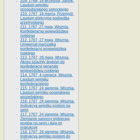
209. 1766, 16 września, Sanok.
Laudum sejmiku
gospodarskiego sanockiego
210. 1767, 16 marca, Przemyśl.
Laudum elekcyjne podsędka
przemyskiego
211. 1767, 27 maja, Wisznia.
Konfederacya województwa
ruskiego
212. 1767, 27 maja, Wisznia.
Uniwersał marszałka
konfederacyi województwa
ruskiego
213. 1767, 28 maja, Wisznia.
Akces szlachty drobnej do
konfederacyi generału
województwa ruskiego
214. 1767, 4 czerwca, Wisznia.
Laudum sejmiku
konfederackiego
215. 1767, 24 sierpnia, Wisznia.
Laudum sejmiku poselskiego
wiszeńskiego
216. 1767, 24 sierpnia, Wisznia.
Instrukcya sejmiku posłom na
sejm
217. 1767, 24 sierpnia, Wisznia.
Ziemianie sanoccy wybierają
posłów na sejm i dają im
instrukcyę
218. 1767, 26 sierpnia, Wisznia.
Instrukcya sejmiku posłom do