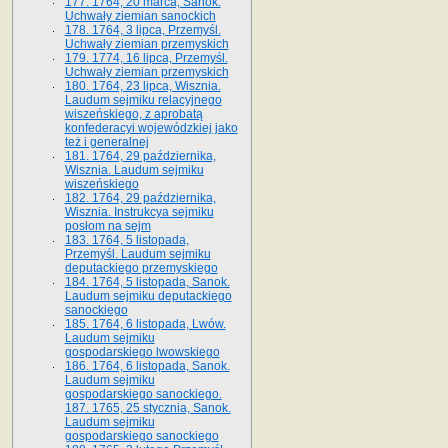
177. 1764, 20 marca, Sanok.
Uchwały ziemian sanockich
178. 1764, 3 lipca, Przemyśl.
Uchwały ziemian przemyskich
179. 1774, 16 lipca, Przemyśl.
Uchwały ziemian przemyskich
180. 1764, 23 lipca, Wisznia.
Laudum sejmiku relacyjnego
wiszeńskiego, z aprobatą
konfederacyi wojewódzkiej jako
też i generalnej
181. 1764, 29 października,
Wisznia. Laudum sejmiku
wiszeńskiego
182. 1764, 29 października,
Wisznia. Instrukcya sejmiku
posłom na sejm
183. 1764, 5 listopada,
Przemyśl. Laudum sejmiku
deputackiego przemyskiego
184. 1764, 5 listopada, Sanok.
Laudum sejmiku deputackiego
sanockiego
185. 1764, 6 listopada, Lwów.
Laudum sejmiku
gospodarskiego lwowskiego
186. 1764, 6 listopada, Sanok.
Laudum sejmiku
gospodarskiego sanockiego.
187. 1765, 25 stycznia, Sanok.
Laudum sejmiku
gospodarskiego sanockiego