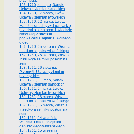
przemyskich
153. 1760, 4 lutego, Sanok.
Uchwała ziemian sanockich
154. 1760, 17 marca, Lwów.
Uchwały ziemian lwowskich
155. 1760, 22 marca, Lwów.
Manifest szlachty żydaczowskiej
przeciwko senatorom i szlachcie
lwowskiej z po­wodu
pogwałcenia sejmiku i wolnego
głosu
156. 1760, 25 sierpnia, Wisznia.
Laudum sejmiku wiszeńskiego
157. 1760, 25 sierpnia, Wisznia.
Instrukcya sejmiku posłom na
sejm
158. 1761, 26 stycznia,
Przemyśl. Uchwały ziemian
przemyskich
159. 1761, 9 lutego, Sanok.
Uchwały ziemian sanockich
160. 1761, 2 marca, Lwów.
Uchwały ziemian lwowskich
161. 1761, 16 marca, Wisznia.
Laudum sejmiku wiszeńskiego
162. 1761, 16 marca, Wisznia.
Instrukcya sejmiku posłom na
sejm
163. 1861, 14 września,
Wisznia. Laudum sejmiku
deputackiego wiszeńskiego
164. 1761, 15 września,