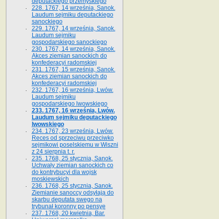
deputackiego przemyskiego
228. 1767, 14 września, Sanok.
Laudum sejmiku deputackiego
sanockiego
229. 1767, 14 września, Sanok.
Laudum sejmiku
gospodarskiego sanockiego
230. 1767, 14 września, Sanok.
Akces ziemian sanockich do
konfederacyi radomskiej
231. 1767, 15 września, Sanok.
Akces ziemian sanockich do
konfederacyi radomskiej
232. 1767, 16 września, Lwów.
Laudum sejmiku
gospodarskiego lwowskiego
233. 1767, 16 września, Lwów.
Laudum sejmiku deputackiego
lwowskiego
234. 1767, 23 września, Lwów.
Reces od sprzeciwu przeciwko
sejmikowi poselskiemu w Wiszni
z 24 sierpnia t. r.
235. 1768, 25 stycznia, Sanok.
Uchwały ziemian sanockich co
do kontrybucyi dla wojsk
moskiewskich
236. 1768, 25 stycznia, Sanok.
Ziemianie sanoccy odsyłają do
skarbu deputata swego na
trybunał koronny po pensyę
237. 1768, 20 kwietnia, Bar.