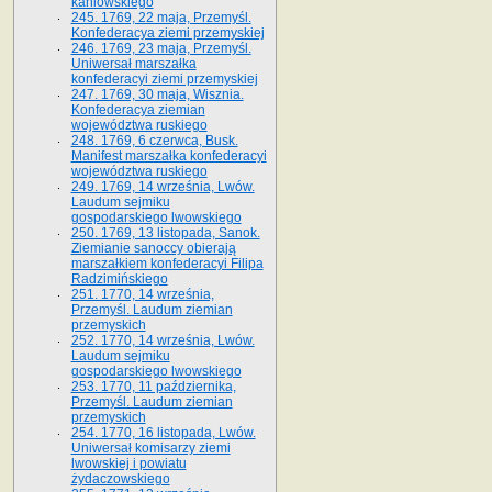
kaniowskiego
245. 1769, 22 maja, Przemyśl.
Konfederacya ziemi przemyskiej
246. 1769, 23 maja, Przemyśl.
Uniwersał marszałka
konfederacyi ziemi przemyskiej
247. 1769, 30 maja, Wisznia.
Konfederacya ziemian
województwa ruskiego
248. 1769, 6 czerwca, Busk.
Manifest marszałka konfederacyi
województwa ruskiego
249. 1769, 14 września, Lwów.
Laudum sejmiku
gospodarskiego lwowskiego
250. 1769, 13 listopada, Sanok.
Ziemianie sanoccy obierają
marszałkiem konfederacyi Filipa
Radzimińskiego
251. 1770, 14 września,
Przemyśl. Laudum ziemian
przemyskich
252. 1770, 14 września, Lwów.
Laudum sejmiku
gospodarskiego lwowskiego
253. 1770, 11 października,
Przemyśl. Laudum ziemian
przemyskich
254. 1770, 16 listopada, Lwów.
Uniwersał komisarzy ziemi
lwowskiej i powiatu
żydaczowskiego