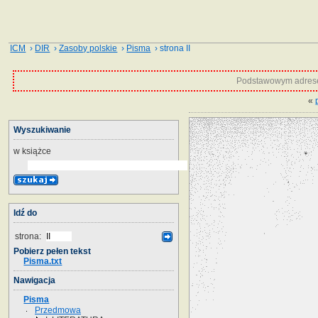
ICM
›
DIR
›
Zasoby polskie
›
Pisma
› strona II
Podstawowym adrese
«
Wyszukiwanie
w książce
Idź do
strona:
Pobierz pełen tekst
Pisma.txt
Nawigacja
Pisma
Przedmowa