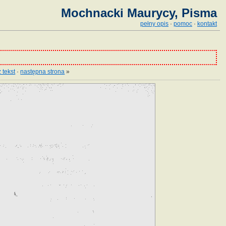
Mochnacki Maurycy, Pisma
pełny opis
·
pomoc
·
kontakt
 tekst
·
następna strona
»