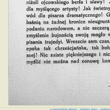
«
poprzednia strona
·
pobierz skan
·
pobierz