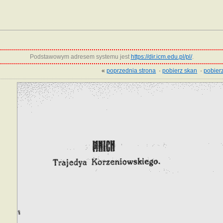
Podstawowym adresem systemu jest
https://dir.icm.edu.pl/pl/
.
«
poprzednia strona
·
pobierz skan
·
pobierz