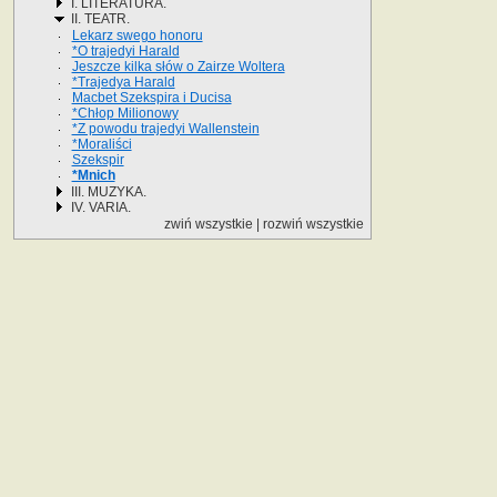
I. LITERATURA.
II. TEATR.
Lekarz swego honoru
*O trajedyi Harald
Jeszcze kilka słów o Zairze Woltera
*Trajedya Harald
Macbet Szekspira i Ducisa
*Chłop Milionowy
*Z powodu trajedyi Wallenstein
*Moraliści
Szekspir
*Mnich
III. MUZYKA.
IV. VARIA.
zwiń wszystkie
|
rozwiń wszystkie