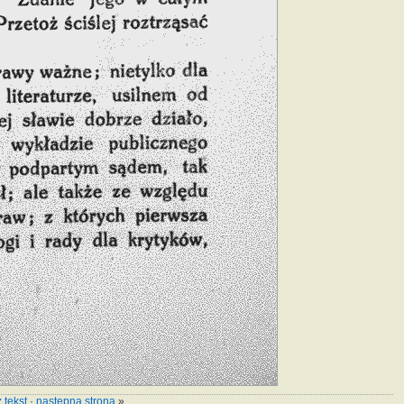
 tekst
·
następna strona
»