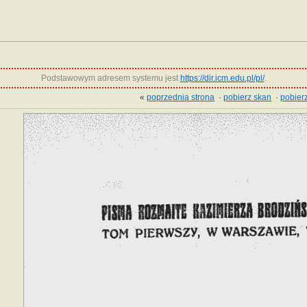
Podstawowym adresem systemu jest
https://dir.icm.edu.pl/pl/
.
«
poprzednia strona
·
pobierz skan
·
pobierz