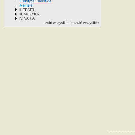
O krytyce i sielstwie
Melitele
II. TEATR.
III. MUZYKA.
IV. VARIA.
zwiń wszystkie
|
rozwiń wszystkie