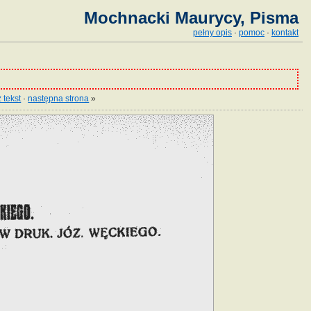
Mochnacki Maurycy, Pisma
pełny opis
·
pomoc
·
kontakt
 tekst
·
następna strona
»