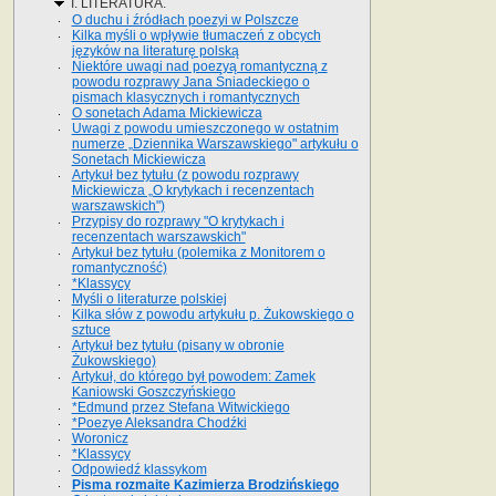
I. LITERATURA.
O duchu i źródłach poezyi w Polszcze
Kilka myśli o wpływie tłumaczeń z obcych
języków na literaturę polską
Niektóre uwagi nad poezyą romantyczną z
powodu rozprawy Jana Śniadeckiego o
pismach klasycznych i romantycznych
O sonetach Adama Mickiewicza
Uwagi z powodu umieszczonego w ostatnim
numerze „Dziennika Warszawskiego" artykułu o
Sonetach Mickiewicza
Artykuł bez tytułu (z powodu rozprawy
Mickiewicza „O krytykach i recenzentach
warszawskich")
Przypisy do rozprawy "O krytykach i
recenzentach warszawskich"
Artykuł bez tytułu (polemika z Monitorem o
romantyczność)
*Klassycy
Myśli o literaturze polskiej
Kilka słów z powodu artykułu p. Żukowskiego o
sztuce
Artykuł bez tytułu (pisany w obronie
Żukowskiego)
Artykuł, do którego był powodem: Zamek
Kaniowski Goszczyńskiego
*Edmund przez Stefana Witwickiego
*Poezye Aleksandra Chodźki
Woronicz
*Klassycy
Odpowiedź klassykom
Pisma rozmaite Kazimierza Brodzińskiego