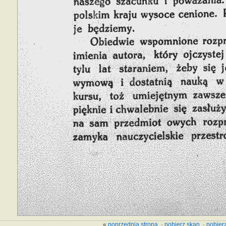
«
poprzednia strona
·
pobierz skan
·
pobierz