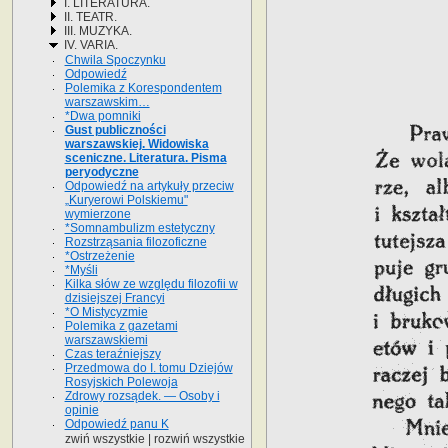
I. LITERATURA.
II. TEATR.
III. MUZYKA.
IV. VARIA.
Chwila Spoczynku
Odpowiedź
Polemika z Korespondentem
warszawskim…
*Dwa pomniki
Gust publiczności
warszawskiej. Widowiska
sceniczne. Literatura. Pisma
peryodyczne
Odpowiedź na artykuły przeciw
„Kuryerowi Polskiemu"
wymierzone
*Somnambulizm estetyczny
Rozstrząsania filozoficzne
*Ostrzeżenie
*Myśli
Kilka słów ze względu filozofii w
dzisiejszej Francyi
*O Mistycyzmie
Polemika z gazetami
warszawskiemi
Czas teraźniejszy
Przedmowa do I. tomu Dziejów
Rosyjskich Polewoja
Zdrowy rozsądek. — Osoby i
opinie
Odpowiedź panu K
zwiń wszystkie
|
rozwiń wszystkie