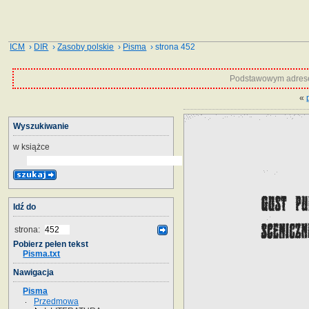
ICM
›
DIR
›
Zasoby polskie
›
Pisma
› strona 452
Podstawowym adrese
«
Wyszukiwanie
w książce
Idź do
strona:
Pobierz pełen tekst
Pisma.txt
Nawigacja
Pisma
Przedmowa