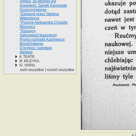
Artykuł, do którego był
powodem: Zamek Kaniowski
Goszczyńskiego
*Edmund przez Stefana
Witwickiego
*Poezye Aleksandra Chodźki
Woronicz
*Klassycy
Odpowiedź klassykom
Pisma rozmaite Kazimierza
Brodzińskiego
O krytyce i sielstwie
Melitele
II. TEATR.
III. MUZYKA.
IV. VARIA.
zwiń wszystkie
|
rozwiń wszystkie
«