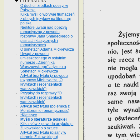
I. LITERATURA.
O duchu i źródłach poezyi w
Polszcze
Kilka myśli o wpływie tłumaczeń
z obcych języków na literaturę
polską
Niektóre uwagi nad poezyą
romantyczną z powodu
rozprawy Jana Śniadeckiego o
pismach klasycznych i
romantycznych
O sonetach Adama Mickiewicza
Uwagi z powodu
umieszczonego w ostatnim
numerze „Dziennika
Warszawskiego" artykułu o
Sonetach Mickiewicza
Artykuł bez tytułu (z powodu
rozprawy Mickiewicza „O
krytykach i recenzentach
warszawskich")
Przypisy do rozprawy "O
krytykach i recenzentach
warszawskich"
Artykuł bez tytułu (polemika z
Monitorem o romantyczność)
*Klassycy
Myśli o literaturze polskiej
Kilka słów z powodu artykułu p.
Żukowskiego o sztuce
Artykuł bez tytułu (pisany w
obronie Żukowskiego)