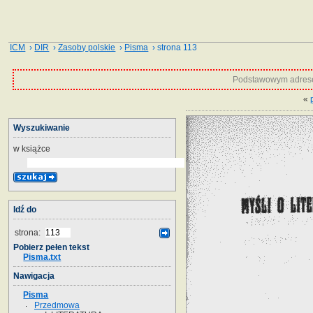
ICM
›
DIR
›
Zasoby polskie
›
Pisma
› strona 113
Podstawowym adrese
«
Wyszukiwanie
w książce
Idź do
strona:
Pobierz pełen tekst
Pisma.txt
Nawigacja
Pisma
Przedmowa