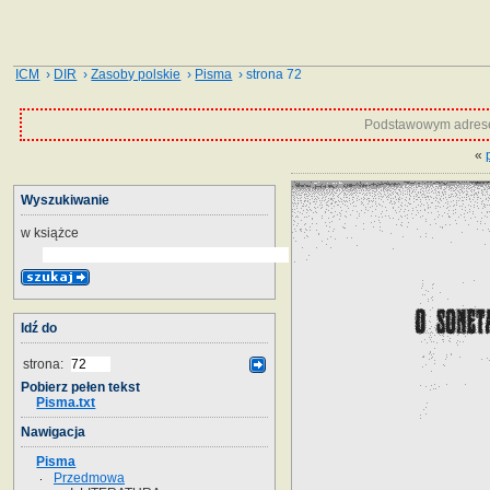
ICM
›
DIR
›
Zasoby polskie
›
Pisma
› strona 72
Podstawowym adrese
«
Wyszukiwanie
w książce
Idź do
strona:
Pobierz pełen tekst
Pisma.txt
Nawigacja
Pisma
Przedmowa