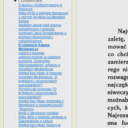
I. LITERATURA.
O duchu i źródłach poezyi w
Polszcze
Kilka myśli o wpływie tłumaczeń
z obcych języków na literaturę
polską
Niektóre uwagi nad poezyą
romantyczną z powodu
rozprawy Jana Śniadeckiego o
pismach klasycznych i
romantycznych
O sonetach Adama
Mickiewicza
Uwagi z powodu
umieszczonego w ostatnim
numerze „Dziennika
Warszawskiego" artykułu o
Sonetach Mickiewicza
Artykuł bez tytułu (z powodu
rozprawy Mickiewicza „O
krytykach i recenzentach
warszawskich")
Przypisy do rozprawy "O
krytykach i recenzentach
warszawskich"
Artykuł bez tytułu (polemika z
Monitorem o romantyczność)
*Klassycy
Myśli o literaturze polskiej
Kilka słów z powodu artykułu p.
Żukowskiego o sztuce
Artykuł bez tytułu (pisany w