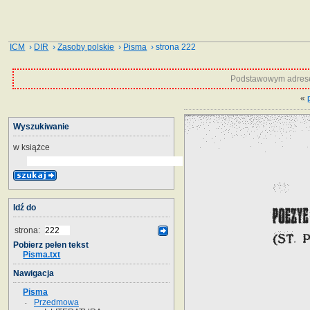
ICM
›
DIR
›
Zasoby polskie
›
Pisma
› strona 222
Podstawowym adrese
«
Wyszukiwanie
w książce
Idź do
strona:
Pobierz pełen tekst
Pisma.txt
Nawigacja
Pisma
Przedmowa