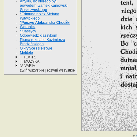
Artykuł, do którego był
powodem: Zamek Kaniowski
Goszczyńskiego
*Edmund przez Stefana
Witwickiego
*Poezye Aleksandra Chodźki
Woronicz
*Klassycy
Odpowiedź klassykom
Pisma rozmaite Kazimierza
Brodzińskiego
O krytyce i sielstwie
Melitele
II. TEATR.
III. MUZYKA.
IV. VARIA.
zwiń wszystkie
|
rozwiń wszystkie
«