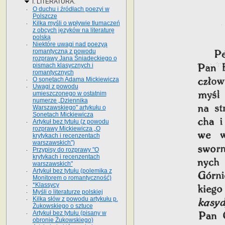
I. LITERATURA.
O duchu i źródłach poezyi w
Polszcze
Kilka myśli o wpływie tłumaczeń
z obcych języków na literaturę
polską
Niektóre uwagi nad poezyą
romantyczną z powodu
rozprawy Jana Śniadeckiego o
pismach klasycznych i
romantycznych
O sonetach Adama Mickiewicza
Uwagi z powodu
umieszczonego w ostatnim
numerze „Dziennika
Warszawskiego" artykułu o
Sonetach Mickiewicza
Artykuł bez tytułu (z powodu
rozprawy Mickiewicza „O
krytykach i recenzentach
warszawskich")
Przypisy do rozprawy "O
krytykach i recenzentach
warszawskich"
Artykuł bez tytułu (polemika z
Monitorem o romantyczność)
*Klassycy
Myśli o literaturze polskiej
Kilka słów z powodu artykułu p.
Żukowskiego o sztuce
Artykuł bez tytułu (pisany w
obronie Żukowskiego)