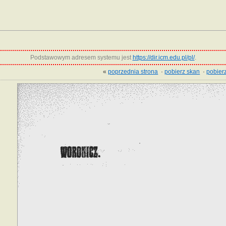
Podstawowym adresem systemu jest
https://dir.icm.edu.pl/pl/
.
«
poprzednia strona
·
pobierz skan
·
pobierz