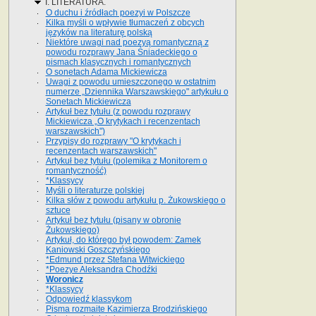
I. LITERATURA.
O duchu i źródłach poezyi w Polszcze
Kilka myśli o wpływie tłumaczeń z obcych
języków na literaturę polską
Niektóre uwagi nad poezyą romantyczną z
powodu rozprawy Jana Śniadeckiego o
pismach klasycznych i romantycznych
O sonetach Adama Mickiewicza
Uwagi z powodu umieszczonego w ostatnim
numerze „Dziennika Warszawskiego" artykułu o
Sonetach Mickiewicza
Artykuł bez tytułu (z powodu rozprawy
Mickiewicza „O krytykach i recenzentach
warszawskich")
Przypisy do rozprawy "O krytykach i
recenzentach warszawskich"
Artykuł bez tytułu (polemika z Monitorem o
romantyczność)
*Klassycy
Myśli o literaturze polskiej
Kilka słów z powodu artykułu p. Żukowskiego o
sztuce
Artykuł bez tytułu (pisany w obronie
Żukowskiego)
Artykuł, do którego był powodem: Zamek
Kaniowski Goszczyńskiego
*Edmund przez Stefana Witwickiego
*Poezye Aleksandra Chodźki
Woronicz
*Klassycy
Odpowiedź klassykom
Pisma rozmaite Kazimierza Brodzińskiego