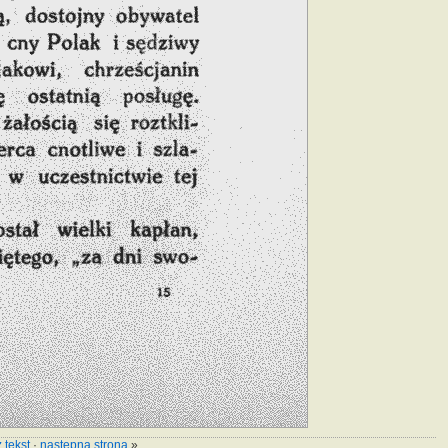
 tekst
·
następna strona
»