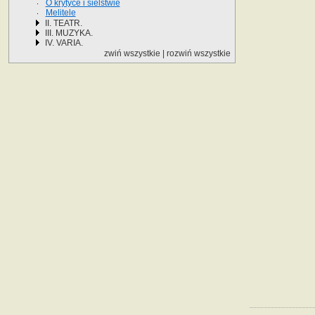
O krytyce i sielstwie
Melitele
II. TEATR.
III. MUZYKA.
IV. VARIA.
zwiń wszystkie
|
rozwiń wszystkie