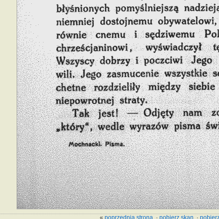
«
poprzednia strona
·
pobierz skan
·
pobierz