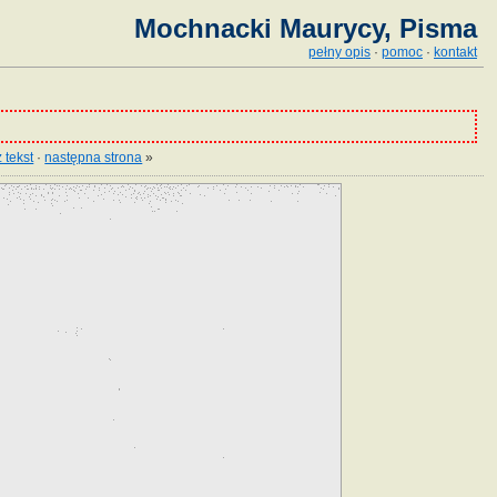
Mochnacki Maurycy, Pisma
pełny opis
·
pomoc
·
kontakt
 tekst
·
następna strona
»