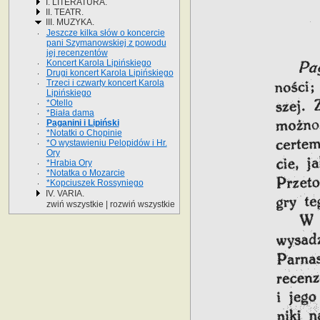
I. LITERATURA.
II. TEATR.
III. MUZYKA.
Jeszcze kilka słów o koncercie
pani Szymanowskiej z powodu
jej recenzentów
Koncert Karola Lipińskiego
Drugi koncert Karola Lipińskiego
Trzeci i czwarty koncert Karola
Lipińskiego
*Otello
*Biała dama
Paganini i Lipiński
*Notatki o Chopinie
*O wystawieniu Pelopidów i Hr.
Ory
*Hrabia Ory
*Notatka o Mozarcie
*Kopciuszek Rossyniego
IV. VARIA.
zwiń wszystkie
|
rozwiń wszystkie