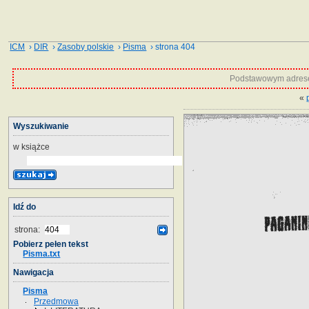
ICM
›
DIR
›
Zasoby polskie
›
Pisma
› strona 404
Podstawowym adrese
«
Wyszukiwanie
w książce
Idź do
strona:
Pobierz pełen tekst
Pisma.txt
Nawigacja
Pisma
Przedmowa