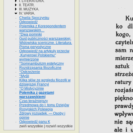
I. LITERATURA.
II. TEATR.
III. MUZYKA.
IV. VARIA.
Chwila Spoczynku
Odpowiedź
Polemika z Korespondentem
warszawskim…
*Dwa pomniki
Gust publiczności warszawskiej.
Widowiska sceniczne. Literatura.
Pisma peryodyczne
Odpowiedź na artykuły przeciw
„Kuryerowi Polskiemu"
wymierzone
*Somnambulizm estetyczny
Rozstrząsania filozoficzne
*Ostrzeżenie
*Myśli
Kilka słów ze względu filozofii w
dzisiejszej Francyi
*O Mistycyzmie
Polemika z gazetami
warszawskiemi
Czas teraźniejszy
Przedmowa do I. tomu Dziejów
Rosyjskich Polewoja
Zdrowy rozsądek. — Osoby i
opinie
Odpowiedź panu K
zwiń wszystkie
|
rozwiń wszystkie