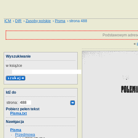
ICM
›
DIR
›
Zasoby polskie
›
Pisma
› strona 488
Podstawowym adrese
«
Wyszukiwanie
w książce
Idź do
strona:
Pobierz pełen tekst
Pisma.txt
Nawigacja
Pisma
Przedmowa