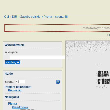
ICM
›
DIR
›
Zasoby polskie
›
Pisma
› strona 48
Podstawowym adrese
«
Wyszukiwanie
w książce
Idź do
strona:
Pobierz pełen tekst
Pisma.txt
Nawigacja
Pisma
Przedmowa