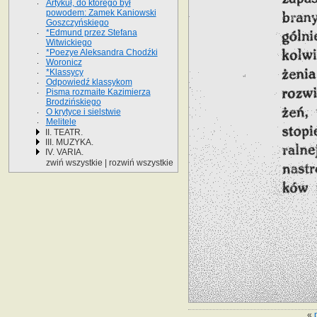
Artykuł, do którego był
powodem: Zamek Kaniowski
Goszczyńskiego
*Edmund przez Stefana
Witwickiego
*Poezye Aleksandra Chodźki
Woronicz
*Klassycy
Odpowiedź klassykom
Pisma rozmaite Kazimierza
Brodzińskiego
O krytyce i sielstwie
Melitele
II. TEATR.
III. MUZYKA.
IV. VARIA.
zwiń wszystkie
|
rozwiń wszystkie
«