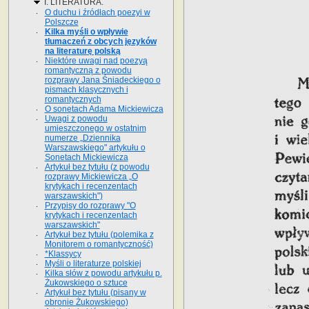
I. LITERATURA.
O duchu i źródłach poezyi w
Polszcze
Kilka myśli o wpływie
tłumaczeń z obcych języków
na literaturę polską
Niektóre uwagi nad poezyą
romantyczną z powodu
rozprawy Jana Śniadeckiego o
pismach klasycznych i
romantycznych
O sonetach Adama Mickiewicza
Uwagi z powodu
umieszczonego w ostatnim
numerze „Dziennika
Warszawskiego" artykułu o
Sonetach Mickiewicza
Artykuł bez tytułu (z powodu
rozprawy Mickiewicza „O
krytykach i recenzentach
warszawskich")
Przypisy do rozprawy "O
krytykach i recenzentach
warszawskich"
Artykuł bez tytułu (polemika z
Monitorem o romantyczność)
*Klassycy
Myśli o literaturze polskiej
Kilka słów z powodu artykułu p.
Żukowskiego o sztuce
Artykuł bez tytułu (pisany w
obronie Żukowskiego)