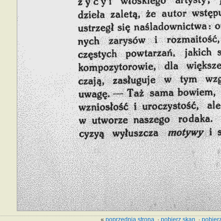
«
poprzednia strona
·
pobierz skan
·
pobierz