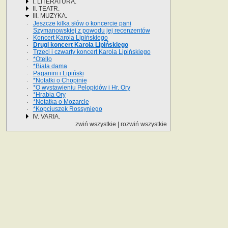
I. LITERATURA.
II. TEATR.
III. MUZYKA.
Jeszcze kilka słów o koncercie pani
Szymanowskiej z powodu jej recenzentów
Koncert Karola Lipińskiego
Drugi koncert Karola Lipińskiego
Trzeci i czwarty koncert Karola Lipińskiego
*Otello
*Biała dama
Paganini i Lipiński
*Notatki o Chopinie
*O wystawieniu Pelopidów i Hr. Ory
*Hrabia Ory
*Notatka o Mozarcie
*Kopciuszek Rossyniego
IV. VARIA.
zwiń wszystkie
|
rozwiń wszystkie