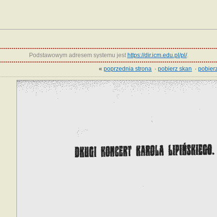
Podstawowym adresem systemu jest
https://dir.icm.edu.pl/pl/
.
«
poprzednia strona
·
pobierz skan
·
pobierz