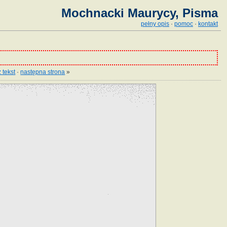
Mochnacki Maurycy, Pisma
pełny opis
·
pomoc
·
kontakt
 tekst
·
następna strona
»