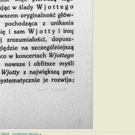
 tekst
·
następna strona
»