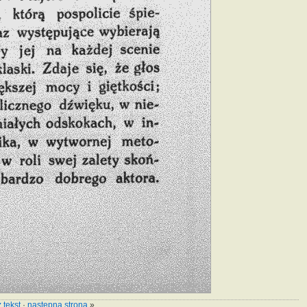
 tekst
·
następna strona
»