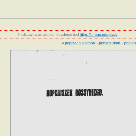
Podstawowym adresem systemu jest
https://dir.icm.edu.pl/pl/
.
«
poprzednia strona
·
pobierz skan
·
pobierz