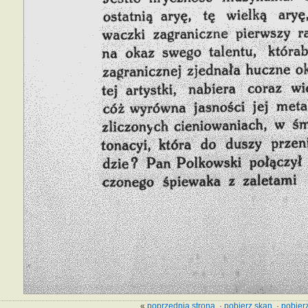
«
poprzednia strona
·
pobierz skan
·
pobierz