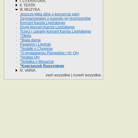
I. LITERATURA.
II. TEATR.
III. MUZYKA.
Jeszcze kilka słów o koncercie pani
Szymanowskiej z powodu jej recenzentów
Koncert Karola Lipińskiego
Drugi koncert Karola Lipińskiego
Trzeci i czwarty koncert Karola Lipińskiego
*Otello
*Biała dama
Paganini i Lipiński
*Notatki o Chopinie
*O wystawieniu Pelopidów i Hr. Ory
*Hrabia Ory
*Notatka o Mozarcie
*Kopciuszek Rossyniego
IV. VARIA.
zwiń wszystkie
|
rozwiń wszystkie