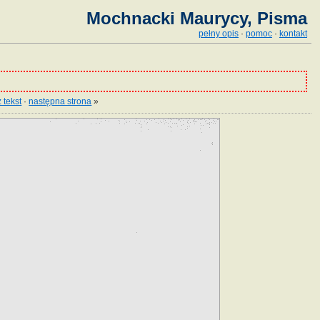
Mochnacki Maurycy, Pisma
pełny opis
·
pomoc
·
kontakt
 tekst
·
następna strona
»