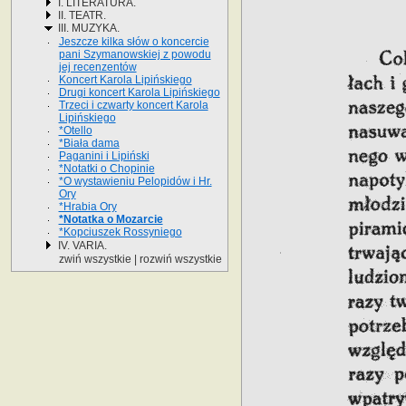
I. LITERATURA.
II. TEATR.
III. MUZYKA.
Jeszcze kilka słów o koncercie
pani Szymanowskiej z powodu
jej recenzentów
Koncert Karola Lipińskiego
Drugi koncert Karola Lipińskiego
Trzeci i czwarty koncert Karola
Lipińskiego
*Otello
*Biała dama
Paganini i Lipiński
*Notatki o Chopinie
*O wystawieniu Pelopidów i Hr.
Ory
*Hrabia Ory
*Notatka o Mozarcie
*Kopciuszek Rossyniego
IV. VARIA.
zwiń wszystkie
|
rozwiń wszystkie