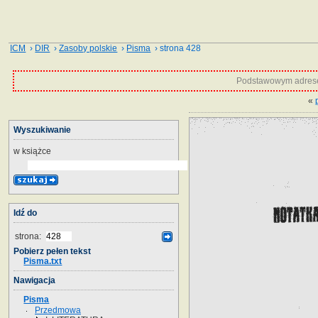
ICM
›
DIR
›
Zasoby polskie
›
Pisma
› strona 428
Podstawowym adrese
«
Wyszukiwanie
w książce
Idź do
strona:
Pobierz pełen tekst
Pisma.txt
Nawigacja
Pisma
Przedmowa