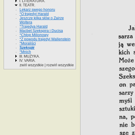
I. LITERATURA.
II. TEATR.
Lekarz swego honoru
*O trajedyi Harald
Jeszcze kilka słów o Zairze
Woltera
*Trajedya Harald
Macbet Szekspira i Ducisa
*Chłop Milionowy
*Z powodu trajedyi Wallenstein
*Moraliści
Szekspir
*Mnich
III. MUZYKA.
IV. VARIA.
zwiń wszystkie
|
rozwiń wszystkie