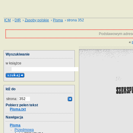
ICM
›
DIR
›
Zasoby polskie
›
Pisma
› strona 352
Podstawowym adrese
«
Wyszukiwanie
w książce
Idź do
strona:
Pobierz pełen tekst
Pisma.txt
Nawigacja
Pisma
Przedmowa