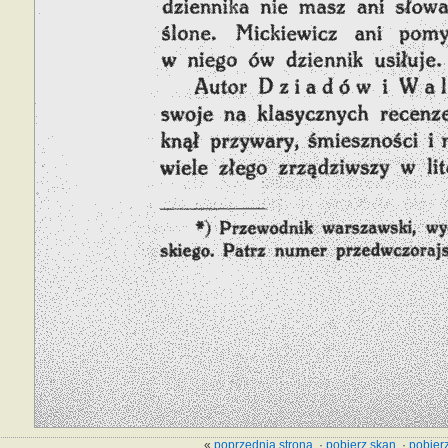
«
poprzednia strona
·
pobierz skan
·
pobierz