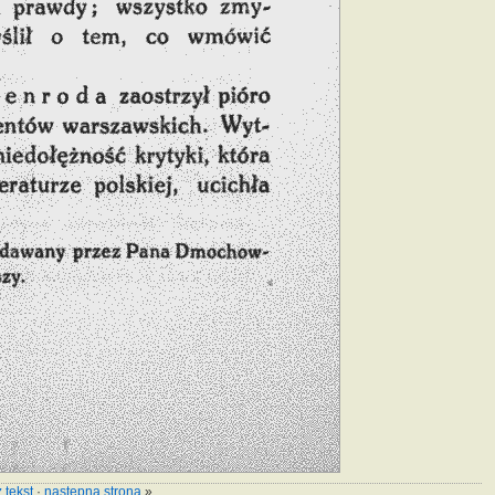
 tekst
·
następna strona
»