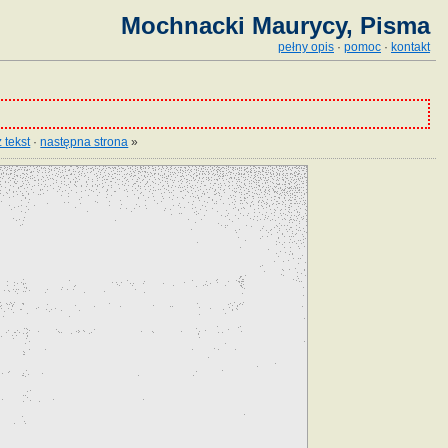
Mochnacki Maurycy, Pisma
pełny opis
·
pomoc
·
kontakt
 tekst
·
następna strona
»