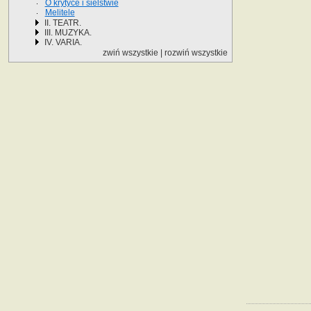
O krytyce i sielstwie
Melitele
II. TEATR.
III. MUZYKA.
IV. VARIA.
zwiń wszystkie
|
rozwiń wszystkie