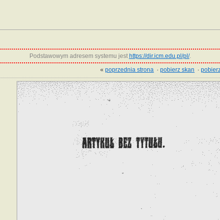
Podstawowym adresem systemu jest
https://dir.icm.edu.pl/pl/
.
«
poprzednia strona
·
pobierz skan
·
pobierz