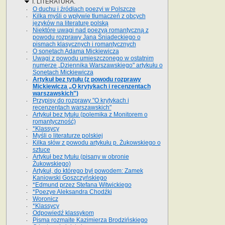
I. LITERATURA.
O duchu i źródłach poezyi w Polszcze
Kilka myśli o wpływie tłumaczeń z obcych
języków na literaturę polską
Niektóre uwagi nad poezyą romantyczną z
powodu rozprawy Jana Śniadeckiego o
pismach klasycznych i romantycznych
O sonetach Adama Mickiewicza
Uwagi z powodu umieszczonego w ostatnim
numerze „Dziennika Warszawskiego" artykułu o
Sonetach Mickiewicza
Artykuł bez tytułu (z powodu rozprawy
Mickiewicza „O krytykach i recenzentach
warszawskich")
Przypisy do rozprawy "O krytykach i
recenzentach warszawskich"
Artykuł bez tytułu (polemika z Monitorem o
romantyczność)
*Klassycy
Myśli o literaturze polskiej
Kilka słów z powodu artykułu p. Żukowskiego o
sztuce
Artykuł bez tytułu (pisany w obronie
Żukowskiego)
Artykuł, do którego był powodem: Zamek
Kaniowski Goszczyńskiego
*Edmund przez Stefana Witwickiego
*Poezye Aleksandra Chodźki
Woronicz
*Klassycy
Odpowiedź klassykom
Pisma rozmaite Kazimierza Brodzińskiego