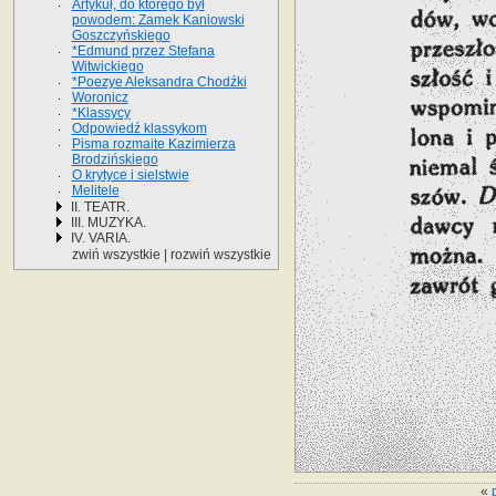
Artykuł, do którego był
powodem: Zamek Kaniowski
Goszczyńskiego
*Edmund przez Stefana
Witwickiego
*Poezye Aleksandra Chodźki
Woronicz
*Klassycy
Odpowiedź klassykom
Pisma rozmaite Kazimierza
Brodzińskiego
O krytyce i sielstwie
Melitele
II. TEATR.
III. MUZYKA.
IV. VARIA.
zwiń wszystkie
|
rozwiń wszystkie
«