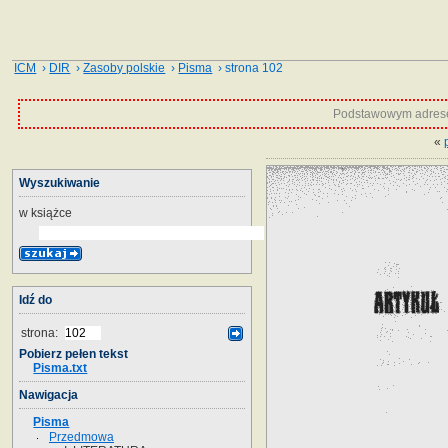
ICM
›
DIR
›
Zasoby polskie
›
Pisma
› strona 102
Podstawowym adrese
«
Wyszukiwanie
w książce
Idź do
strona:
Pobierz pełen tekst
Pisma.txt
Nawigacja
Pisma
Przedmowa