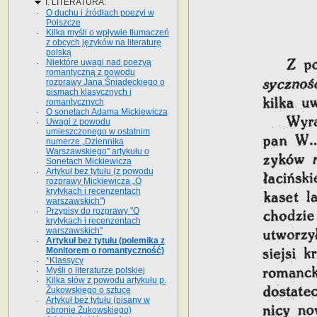
I. LITERATURA.
O duchu i źródłach poezyi w
Polszcze
Kilka myśli o wpływie tłumaczeń
z obcych języków na literaturę
polską
Niektóre uwagi nad poezyą
romantyczną z powodu
rozprawy Jana Śniadeckiego o
pismach klasycznych i
romantycznych
O sonetach Adama Mickiewicza
Uwagi z powodu
umieszczonego w ostatnim
numerze „Dziennika
Warszawskiego" artykułu o
Sonetach Mickiewicza
Artykuł bez tytułu (z powodu
rozprawy Mickiewicza „O
krytykach i recenzentach
warszawskich")
Przypisy do rozprawy "O
krytykach i recenzentach
warszawskich"
Artykuł bez tytułu (polemika z
Monitorem o romantyczność)
*Klassycy
Myśli o literaturze polskiej
Kilka słów z powodu artykułu p.
Żukowskiego o sztuce
Artykuł bez tytułu (pisany w
obronie Żukowskiego)