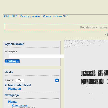
ICM
›
DIR
›
Zasoby polskie
›
Pisma
› strona 375
Podstawowym adrese
«
Wyszukiwanie
w książce
Idź do
strona:
Pobierz pełen tekst
Pisma.txt
Nawigacja
Pisma
Przedmowa