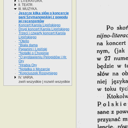
I. LITERATURA.
II. TEATR.
III. MUZYKA.
Jeszcze kilka słów o koncercie
pani Szymanowskiej z powodu
jej recenzentów
Koncert Karola Lipińskiego
Drugi koncert Karola Lipińskiego
Trzeci i czwarty koncert Karola
Lipińskiego
*Otello
*Biała dama
Paganini i Lipiński
*Notatki o Chopinie
*O wystawieniu Pelopidów i Hr.
Ory
*Hrabia Ory
*Notatka o Mozarcie
*Kopciuszek Rossyniego
IV. VARIA.
zwiń wszystkie
|
rozwiń wszystkie