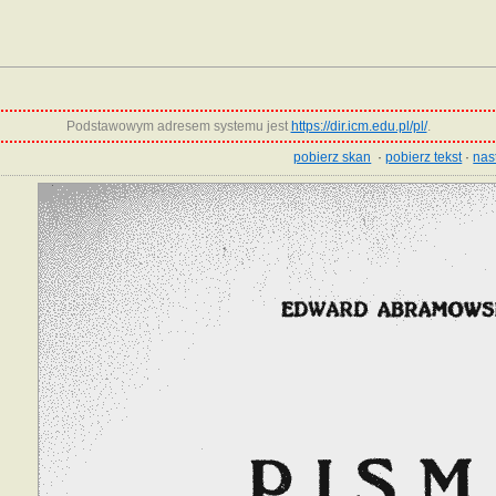
Podstawowym adresem systemu jest
https://dir.icm.edu.pl/pl/
.
pobierz skan
·
pobierz tekst
·
nas