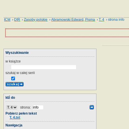
ICM
›
DIR
›
Zasoby polskie
›
Abramowski Edward, Pisma
›
T. 4
› strona info
Wyszukiwanie
w książce
szukaj w całej serii
Idź do
strona:
Pobierz pełen tekst
T. 4.txt
Nawigacja