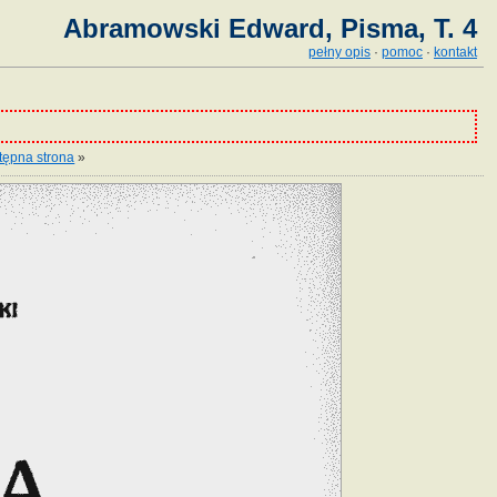
Abramowski Edward, Pisma, T. 4
pełny opis
·
pomoc
·
kontakt
tępna strona
»