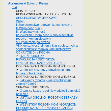
Abramowski Edward, Pisma
T. 4
SPIS RZECZY.
PISMA POPULARNE I PUBLICYSTYCZNE.
SPOŁECZEŃSTWA RODOWE
Wstęp
I. Społeczeństwo rodowo - komunistyczne
II. Wspólność pracy
III. Wspólna własność
IV. Zwyczaje i moralność w społeczeństwie
rodowo - komunistycznym
V. Organizacja polityczna
VI. Niemożliwość istnienia klas społecznych w
społeczeństwie rodowo-komunistycznym
ODKRYCIE D-ra KOCHA
DZIEŃ ROBOCZY
REWOLUCJA ROBOTNICZA
CO NAM DAJĄ KASY FABRYCZNE?
DOBRA NOWINA ROBOTNIKOM WIEJSKIM.
O tem, jak możemy zdobyć sobie teraz
lepszą dolę? Część I
DOBRA NOWINA ROBOTNIKOM WIEJSKIM.
Jak i kiedy robotnicy wiejscy otrzymają
ziemię? Część II
SPRAWA ROBOTNICZA.
O tem, co każdy robotnik wiedzieć i pamiętać
powinien
USTAWA OGÓLNO - ROBOTNICZEJ KASY
OPORU
WSZYSTKIM ROBOTNIKOM I GÓRNIKOM
POLSKIM NA DZIEŃ 1 MAJA SOCJALIŚCI