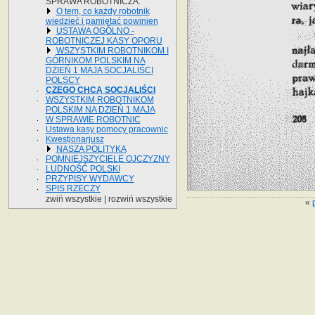
SPRAWA ROBOTNICZA.
O tem, co każdy robotnik
wiedzieć i pamiętać powinien
USTAWA OGÓLNO -
ROBOTNICZEJ KASY OPORU
WSZYSTKIM ROBOTNIKOM I
GÓRNIKOM POLSKIM NA
DZIEŃ 1 MAJA SOCJALIŚCI
POLSCY
CZEGO CHCĄ SOCJALIŚCI
WSZYSTKIM ROBOTNIKOM
POLSKIM NA DZIEŃ 1 MAJA
W SPRAWIE ROBOTNIC
Ustawa kasy pomocy pracownic
Kwestjonarjusz
NASZA POLITYKA
POMNIEJSZYCIELE OJCZYZNY
LUDNOŚĆ POLSKI
PRZYPISY WYDAWCY
SPIS RZECZY
zwiń wszystkie
|
rozwiń wszystkie
«