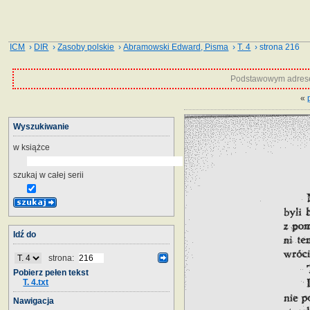
ICM
›
DIR
›
Zasoby polskie
›
Abramowski Edward, Pisma
›
T. 4
› strona 216
Podstawowym adrese
«
Wyszukiwanie
w książce
szukaj w całej serii
Idź do
strona:
Pobierz pełen tekst
T. 4.txt
Nawigacja