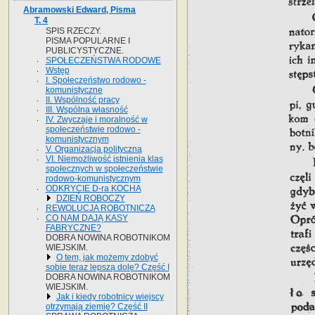
Abramowski Edward, Pisma
T. 4
SPIS RZECZY.
PISMA POPULARNE I
PUBLICYSTYCZNE.
SPOŁECZEŃSTWA RODOWE
Wstęp
I. Społeczeństwo rodowo -
komunistyczne
II. Wspólność pracy
III. Wspólna własność
IV. Zwyczaje i moralność w
społeczeństwie rodowo -
komunistycznym
V. Organizacja polityczna
VI. Niemożliwość istnienia klas
społecznych w społeczeństwie
rodowo-komunistycznym
ODKRYCIE D-ra KOCHA
DZIEŃ ROBOCZY
REWOLUCJA ROBOTNICZA
CO NAM DAJĄ KASY
FABRYCZNE?
DOBRA NOWINA ROBOTNIKOM
WIEJSKIM.
O tem, jak możemy zdobyć
sobie teraz lepszą dolę? Część I
DOBRA NOWINA ROBOTNIKOM
WIEJSKIM.
Jak i kiedy robotnicy wiejscy
otrzymają ziemię? Część II