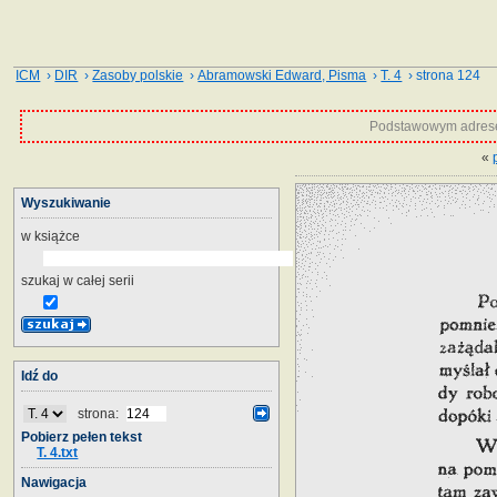
ICM
›
DIR
›
Zasoby polskie
›
Abramowski Edward, Pisma
›
T. 4
› strona 124
Podstawowym adrese
«
Wyszukiwanie
w książce
szukaj w całej serii
Idź do
strona:
Pobierz pełen tekst
T. 4.txt
Nawigacja