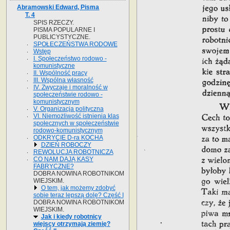
Abramowski Edward, Pisma
T. 4
SPIS RZECZY.
PISMA POPULARNE I
PUBLICYSTYCZNE.
SPOŁECZEŃSTWA RODOWE
Wstęp
I. Społeczeństwo rodowo -
komunistyczne
II. Wspólność pracy
III. Wspólna własność
IV. Zwyczaje i moralność w
społeczeństwie rodowo -
komunistycznym
V. Organizacja polityczna
VI. Niemożliwość istnienia klas
społecznych w społeczeństwie
rodowo-komunistycznym
ODKRYCIE D-ra KOCHA
DZIEŃ ROBOCZY
REWOLUCJA ROBOTNICZA
CO NAM DAJĄ KASY
FABRYCZNE?
DOBRA NOWINA ROBOTNIKOM
WIEJSKIM.
O tem, jak możemy zdobyć
sobie teraz lepszą dolę? Część I
DOBRA NOWINA ROBOTNIKOM
WIEJSKIM.
Jak i kiedy robotnicy
wiejscy otrzymają ziemię?