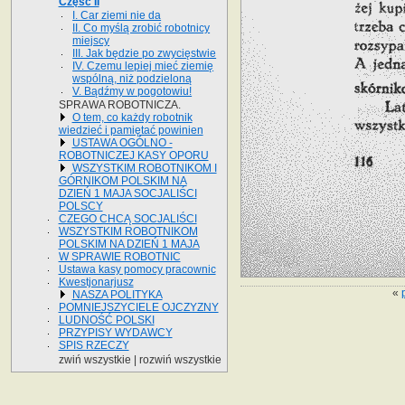
Część II
I. Car ziemi nie da
II. Co myślą zrobić robotnicy
miejscy
III. Jak będzie po zwycięstwie
IV. Czemu lepiej mieć ziemię
wspólną, niż podzieloną
V. Bądźmy w pogotowiu!
SPRAWA ROBOTNICZA.
O tem, co każdy robotnik
wiedzieć i pamiętać powinien
USTAWA OGÓLNO -
ROBOTNICZEJ KASY OPORU
WSZYSTKIM ROBOTNIKOM I
GÓRNIKOM POLSKIM NA
DZIEŃ 1 MAJA SOCJALIŚCI
POLSCY
CZEGO CHCĄ SOCJALIŚCI
WSZYSTKIM ROBOTNIKOM
POLSKIM NA DZIEŃ 1 MAJA
W SPRAWIE ROBOTNIC
Ustawa kasy pomocy pracownic
Kwestjonarjusz
«
NASZA POLITYKA
POMNIEJSZYCIELE OJCZYZNY
LUDNOŚĆ POLSKI
PRZYPISY WYDAWCY
SPIS RZECZY
zwiń wszystkie
|
rozwiń wszystkie