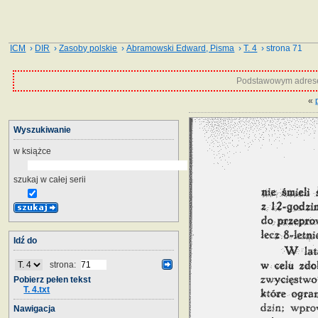
ICM
›
DIR
›
Zasoby polskie
›
Abramowski Edward, Pisma
›
T. 4
› strona 71
Podstawowym adrese
«
Wyszukiwanie
w książce
szukaj w całej serii
Idź do
strona:
Pobierz pełen tekst
T. 4.txt
Nawigacja