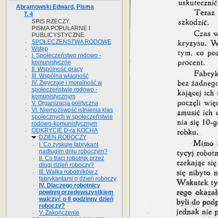
Abramowski Edward, Pisma
T. 4
SPIS RZECZY.
PISMA POPULARNE I
PUBLICYSTYCZNE.
SPOŁECZEŃSTWA RODOWE
Wstęp
I. Społeczeństwo rodowo -
komunistyczne
II. Wspólność pracy
III. Wspólna własność
IV. Zwyczaje i moralność w
społeczeństwie rodowo -
komunistycznym
V. Organizacja polityczna
VI. Niemożliwość istnienia klas
społecznych w społeczeństwie
rodowo-komunistycznym
ODKRYCIE D-ra KOCHA
DZIEŃ ROBOCZY
I. Co zyskuje fabrykant
nadługim dniu roboczym?
II. Co traci robotnik przez
długi dzień roboczy?
III. Walka robotników z
fabrykantami o dzień roboczy
IV. Dlaczego robotnicy
powinni przedewszystkiem
walczyć o 8 godzinny dzień
roboczy?
V. Zakończenie