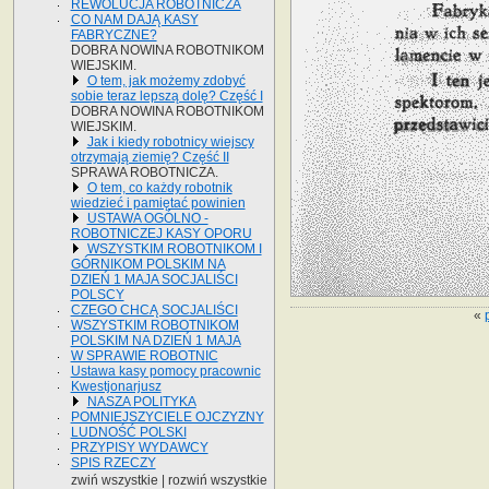
REWOLUCJA ROBOTNICZA
CO NAM DAJĄ KASY
FABRYCZNE?
DOBRA NOWINA ROBOTNIKOM
WIEJSKIM.
O tem, jak możemy zdobyć
sobie teraz lepszą dolę? Część I
DOBRA NOWINA ROBOTNIKOM
WIEJSKIM.
Jak i kiedy robotnicy wiejscy
otrzymają ziemię? Część II
SPRAWA ROBOTNICZA.
O tem, co każdy robotnik
wiedzieć i pamiętać powinien
USTAWA OGÓLNO -
ROBOTNICZEJ KASY OPORU
WSZYSTKIM ROBOTNIKOM I
GÓRNIKOM POLSKIM NA
DZIEŃ 1 MAJA SOCJALIŚCI
POLSCY
CZEGO CHCĄ SOCJALIŚCI
«
WSZYSTKIM ROBOTNIKOM
POLSKIM NA DZIEŃ 1 MAJA
W SPRAWIE ROBOTNIC
Ustawa kasy pomocy pracownic
Kwestjonarjusz
NASZA POLITYKA
POMNIEJSZYCIELE OJCZYZNY
LUDNOŚĆ POLSKI
PRZYPISY WYDAWCY
SPIS RZECZY
zwiń wszystkie
|
rozwiń wszystkie