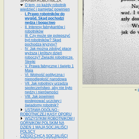
SPRAWA ROBOTNICZA.
O tem, co każdy robotnik
wiedzieć i pamiętać powinien
I. Prawo robotników do
wygód. Skąd pochodzi
nędza i bogactwo
II. Interesy fabrykantów i
robotników
III. Czy może się polepszyć
byt robotników? Skąd
pochodzą kryzysy?
IV. Jak można zdobyć płacę
wyższą i krótszy dzień
roboczy? Związki robotnicze.
Strejki
V. Prawa fabryczne i święto 1
Maja
VI. Wolność polityczna i
niepodległość narodowa
VII. Jak robotnicy urządzą
społeczeństwo, aby nie było
«
nędzy i nierówności
VIII. Jak powinien
postępować uczciwy i
świadomy robotnik?
USTAWA OGÓLNO -
ROBOTNICZEJ KASY OPORU
WSZYSTKIM ROBOTNIKOM I
GÓRNIKOM POLSKIM NA
DZIEŃ 1 MAJA SOCJALIŚCI
POLSCY
CZEGO CHCĄ SOCJALIŚCI