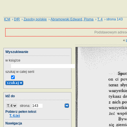
ICM
›
DIR
›
Zasoby polskie
›
Abramowski Edward, Pisma
›
T. 4
› strona 143
Podstawowym adrese
«
Wyszukiwanie
w książce
szukaj w całej serii
Idź do
strona:
Pobierz pełen tekst
T. 4.txt
Nawigacja