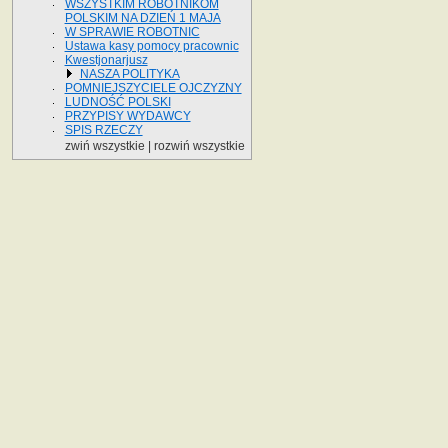
WSZYSTKIM ROBOTNIKOM
POLSKIM NA DZIEŃ 1 MAJA
W SPRAWIE ROBOTNIC
Ustawa kasy pomocy pracownic
Kwestjonarjusz
NASZA POLITYKA
POMNIEJSZYCIELE OJCZYZNY
LUDNOŚĆ POLSKI
PRZYPISY WYDAWCY
SPIS RZECZY
zwiń wszystkie
|
rozwiń wszystkie