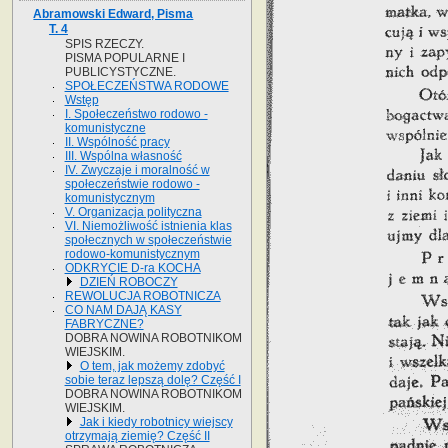
Abramowski Edward, Pisma
T. 4
SPIS RZECZY.
PISMA POPULARNE I
PUBLICYSTYCZNE.
SPOŁECZEŃSTWA RODOWE
Wstęp
I. Społeczeństwo rodowo -
komunistyczne
II. Wspólność pracy
III. Wspólna własność
IV. Zwyczaje i moralność w
społeczeństwie rodowo -
komunistycznym
V. Organizacja polityczna
VI. Niemożliwość istnienia klas
społecznych w społeczeństwie
rodowo-komunistycznym
ODKRYCIE D-ra KOCHA
DZIEŃ ROBOCZY
REWOLUCJA ROBOTNICZA
CO NAM DAJĄ KASY
FABRYCZNE?
DOBRA NOWINA ROBOTNIKOM
WIEJSKIM.
O tem, jak możemy zdobyć
sobie teraz lepszą dolę? Część I
DOBRA NOWINA ROBOTNIKOM
WIEJSKIM.
Jak i kiedy robotnicy wiejscy
otrzymają ziemię? Część II