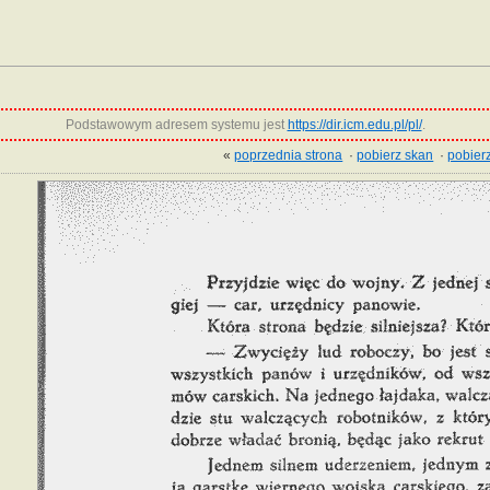
Podstawowym adresem systemu jest
https://dir.icm.edu.pl/pl/
.
«
poprzednia strona
·
pobierz skan
·
pobierz