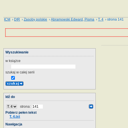
ICM
›
DIR
›
Zasoby polskie
›
Abramowski Edward, Pisma
›
T. 4
› strona 141
Wyszukiwanie
w książce
szukaj w całej serii
Idź do
strona:
Pobierz pełen tekst
T. 4.txt
Nawigacja