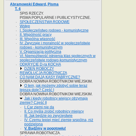
Abramowski Edward, Pisma
T. 4
SPIS RZECZY.
PISMA POPULARNE I PUBLICYSTYCZNE.
SPOŁECZEŃSTWA RODOWE
Wstęp
I. Społeczeństwo rodowo - komunistyczne
II. Wspólność pracy
III. Wspólna własność
IV. Zwyczaje i moralność w społeczeństwie
rodowo - komunistycznym
V. Organizacja polityczna
VI. Niemożliwość istnienia klas społecznych w
społeczeństwie rodowo-komunistycznym
ODKRYCIE D-ra KOCHA
DZIEŃ ROBOCZY
REWOLUCJA ROBOTNICZA
CO NAM DAJĄ KASY FABRYCZNE?
DOBRA NOWINA ROBOTNIKOM WIEJSKIM.
O tem, jak możemy zdobyć sobie teraz
lepszą dolę? Część I
DOBRA NOWINA ROBOTNIKOM WIEJSKIM.
Jak i kiedy robotnicy wiejscy otrzymają
ziemię? Część II
I. Car ziemi nie da
II. Co myślą zrobić robotnicy miejscy
III. Jak będzie po zwycięstwie
IV. Czemu lepiej mieć ziemię wspólną, niż
podzieloną
V. Bądźmy w pogotowiu!
SPRAWA ROBOTNICZA.