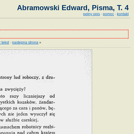
Abramowski Edward, Pisma, T. 4
pełny opis
·
pomoc
·
kontakt
 tekst
·
następna strona
»