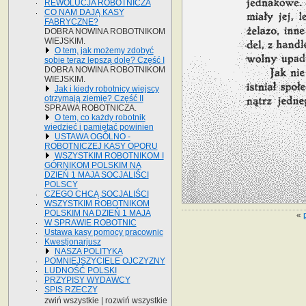
REWOLUCJA ROBOTNICZA
CO NAM DAJĄ KASY
FABRYCZNE?
DOBRA NOWINA ROBOTNIKOM
WIEJSKIM.
O tem, jak możemy zdobyć
sobie teraz lepszą dolę? Część I
DOBRA NOWINA ROBOTNIKOM
WIEJSKIM.
Jak i kiedy robotnicy wiejscy
otrzymają ziemię? Część II
SPRAWA ROBOTNICZA.
O tem, co każdy robotnik
wiedzieć i pamiętać powinien
USTAWA OGÓLNO -
ROBOTNICZEJ KASY OPORU
WSZYSTKIM ROBOTNIKOM I
GÓRNIKOM POLSKIM NA
DZIEŃ 1 MAJA SOCJALIŚCI
POLSCY
CZEGO CHCĄ SOCJALIŚCI
WSZYSTKIM ROBOTNIKOM
POLSKIM NA DZIEŃ 1 MAJA
«
W SPRAWIE ROBOTNIC
Ustawa kasy pomocy pracownic
Kwestjonarjusz
NASZA POLITYKA
POMNIEJSZYCIELE OJCZYZNY
LUDNOŚĆ POLSKI
PRZYPISY WYDAWCY
SPIS RZECZY
zwiń wszystkie
|
rozwiń wszystkie