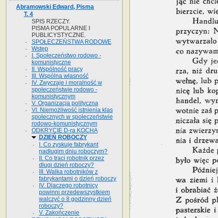
Abramowski Edward, Pisma
T. 4
SPIS RZECZY.
PISMA POPULARNE I
PUBLICYSTYCZNE.
SPOŁECZEŃSTWA RODOWE
Wstęp
I. Społeczeństwo rodowo -
komunistyczne
II. Wspólność pracy
III. Wspólna własność
IV. Zwyczaje i moralność w
społeczeństwie rodowo -
komunistycznym
V. Organizacja polityczna
VI. Niemożliwość istnienia klas
społecznych w społeczeństwie
rodowo-komunistycznym
ODKRYCIE D-ra KOCHA
DZIEŃ ROBOCZY
I. Co zyskuje fabrykant
nadługim dniu roboczym?
II. Co traci robotnik przez
długi dzień roboczy?
III. Walka robotników z
fabrykantami o dzień roboczy
IV. Dlaczego robotnicy
powinni przedewszystkiem
walczyć o 8 godzinny dzień
roboczy?
V. Zakończenie