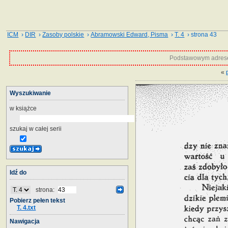
ICM
›
DIR
›
Zasoby polskie
›
Abramowski Edward, Pisma
›
T. 4
› strona 43
Podstawowym adrese
«
Wyszukiwanie
w książce
szukaj w całej serii
Idź do
strona:
Pobierz pełen tekst
T. 4.txt
Nawigacja