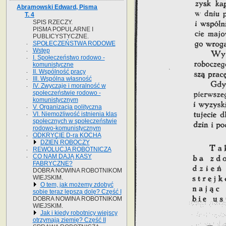
Abramowski Edward, Pisma
T. 4
SPIS RZECZY.
PISMA POPULARNE I
PUBLICYSTYCZNE.
SPOŁECZEŃSTWA RODOWE
Wstęp
I. Społeczeństwo rodowo -
komunistyczne
II. Wspólność pracy
III. Wspólna własność
IV. Zwyczaje i moralność w
społeczeństwie rodowo -
komunistycznym
V. Organizacja polityczna
VI. Niemożliwość istnienia klas
społecznych w społeczeństwie
rodowo-komunistycznym
ODKRYCIE D-ra KOCHA
DZIEŃ ROBOCZY
REWOLUCJA ROBOTNICZA
CO NAM DAJĄ KASY
FABRYCZNE?
DOBRA NOWINA ROBOTNIKOM
WIEJSKIM.
O tem, jak możemy zdobyć
sobie teraz lepszą dolę? Część I
DOBRA NOWINA ROBOTNIKOM
WIEJSKIM.
Jak i kiedy robotnicy wiejscy
otrzymają ziemię? Część II