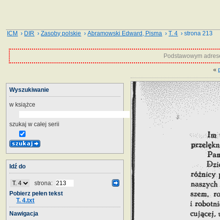
ICM
›
DIR
›
Zasoby polskie
›
Abramowski Edward, Pisma
›
T. 4
› strona 213
Podstawowym adrese
«
Wyszukiwanie
w książce
szukaj w całej serii
Idź do
strona:
Pobierz pełen tekst
T. 4.txt
Nawigacja