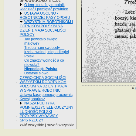
SPRAWA ROBOTNICZA.
O tem, co każdy robotnik
wiedzieć i pamiętać powinien
USTAWA OGÓLNO -
ROBOTNICZEJ KASY OPORU
WSZYSTKIM ROBOTNIKOM I
GÓRNIKOM POLSKIM NA
DZIEŃ 1 MAJA SOCJALIŚCI
POLSCY
Jak powstało święto
majowe?
Trzeba nam swobody —
trzeba wolnej, niepodległej
Polski
Co znaczy wolność a co
niewola?
Niepodległa Polska
Ostatnie słowo
CZEGO CHCĄ SOCJALIŚCI
WSZYSTKIM ROBOTNIKOM
POLSKIM NA DZIEŃ 1 MAJA
«
W SPRAWIE ROBOTNIC
Ustawa kasy pomocy pracownic
Kwestjonarjusz
NASZA POLITYKA
POMNIEJSZYCIELE OJCZYZNY
LUDNOŚĆ POLSKI
PRZYPISY WYDAWCY
SPIS RZECZY
zwiń wszystkie
|
rozwiń wszystkie