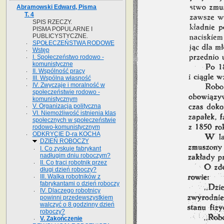
Abramowski Edward, Pisma
T. 4
SPIS RZECZY.
PISMA POPULARNE I
PUBLICYSTYCZNE.
SPOŁECZEŃSTWA RODOWE
Wstęp
I. Społeczeństwo rodowo -
komunistyczne
II. Wspólność pracy
III. Wspólna własność
IV. Zwyczaje i moralność w
społeczeństwie rodowo -
komunistycznym
V. Organizacja polityczna
VI. Niemożliwość istnienia klas
społecznych w społeczeństwie
rodowo-komunistycznym
ODKRYCIE D-ra KOCHA
DZIEŃ ROBOCZY
I. Co zyskuje fabrykant
nadługim dniu roboczym?
II. Co traci robotnik przez
długi dzień roboczy?
III. Walka robotników z
fabrykantami o dzień roboczy
IV. Dlaczego robotnicy
powinni przedewszystkiem
walczyć o 8 godzinny dzień
roboczy?
V. Zakończenie