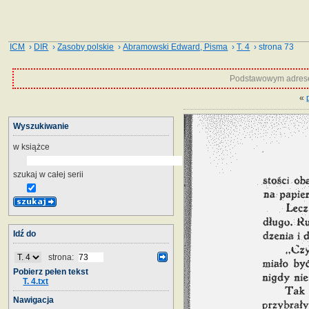
ICM
›
DIR
›
Zasoby polskie
›
Abramowski Edward, Pisma
›
T. 4
› strona 73
Podstawowym adrese
«
Wyszukiwanie
w książce
szukaj w całej serii
Idź do
strona:
Pobierz pełen tekst
T. 4.txt
Nawigacja