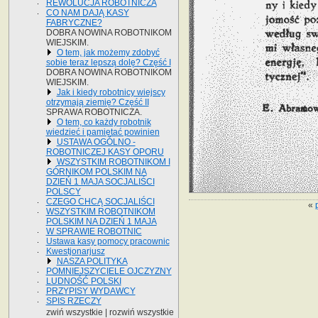
REWOLUCJA ROBOTNICZA
CO NAM DAJĄ KASY
FABRYCZNE?
DOBRA NOWINA ROBOTNIKOM
WIEJSKIM.
O tem, jak możemy zdobyć
sobie teraz lepszą dolę? Część I
DOBRA NOWINA ROBOTNIKOM
WIEJSKIM.
Jak i kiedy robotnicy wiejscy
otrzymają ziemię? Część II
SPRAWA ROBOTNICZA.
O tem, co każdy robotnik
wiedzieć i pamiętać powinien
USTAWA OGÓLNO -
ROBOTNICZEJ KASY OPORU
WSZYSTKIM ROBOTNIKOM I
GÓRNIKOM POLSKIM NA
DZIEŃ 1 MAJA SOCJALIŚCI
POLSCY
CZEGO CHCĄ SOCJALIŚCI
«
WSZYSTKIM ROBOTNIKOM
POLSKIM NA DZIEŃ 1 MAJA
W SPRAWIE ROBOTNIC
Ustawa kasy pomocy pracownic
Kwestjonarjusz
NASZA POLITYKA
POMNIEJSZYCIELE OJCZYZNY
LUDNOŚĆ POLSKI
PRZYPISY WYDAWCY
SPIS RZECZY
zwiń wszystkie
|
rozwiń wszystkie