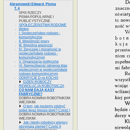
Abramowski Edward, Pisma
T. 4
SPIS RZECZY.
PISMA POPULARNE I
PUBLICYSTYCZNE.
SPOŁECZEŃSTWA RODOWE
Wstęp
I. Społeczeństwo rodowo -
komunistyczne
II. Wspólność pracy
III. Wspólna własność
IV. Zwyczaje i moralność w
społeczeństwie rodowo -
komunistycznym
V. Organizacja polityczna
VI. Niemożliwość istnienia klas
społecznych w społeczeństwie
rodowo-komunistycznym
ODKRYCIE D-ra KOCHA
DZIEŃ ROBOCZY
REWOLUCJA ROBOTNICZA
CO NAM DAJĄ KASY
FABRYCZNE?
DOBRA NOWINA ROBOTNIKOM
WIEJSKIM.
O tem, jak możemy zdobyć
sobie teraz lepszą dolę? Część I
DOBRA NOWINA ROBOTNIKOM
WIEJSKIM.
Jak i kiedy robotnicy wiejscy
otrzymają ziemię? Część II