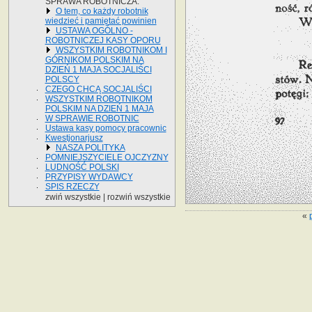
SPRAWA ROBOTNICZA.
O tem, co każdy robotnik
wiedzieć i pamiętać powinien
USTAWA OGÓLNO -
ROBOTNICZEJ KASY OPORU
WSZYSTKIM ROBOTNIKOM I
GÓRNIKOM POLSKIM NA
DZIEŃ 1 MAJA SOCJALIŚCI
POLSCY
CZEGO CHCĄ SOCJALIŚCI
WSZYSTKIM ROBOTNIKOM
POLSKIM NA DZIEŃ 1 MAJA
W SPRAWIE ROBOTNIC
Ustawa kasy pomocy pracownic
Kwestjonarjusz
NASZA POLITYKA
POMNIEJSZYCIELE OJCZYZNY
LUDNOŚĆ POLSKI
PRZYPISY WYDAWCY
SPIS RZECZY
zwiń wszystkie
|
rozwiń wszystkie
«