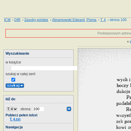
ICM
›
DIR
›
Zasoby polskie
›
Abramowski Edward, Pisma
›
T. 4
› strona 100
Podstawowym adrese
«
Wyszukiwanie
w książce
szukaj w całej serii
Idź do
strona:
Pobierz pełen tekst
T. 4.txt
Nawigacja