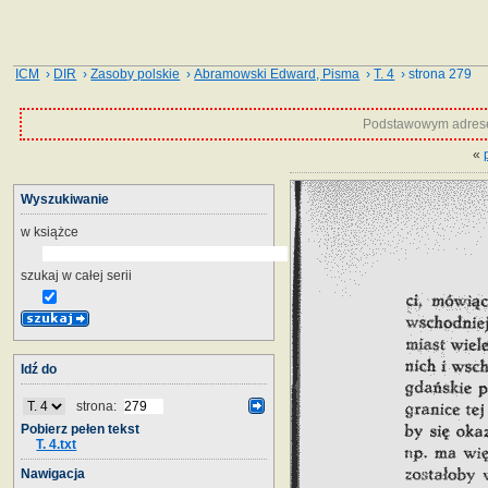
ICM
›
DIR
›
Zasoby polskie
›
Abramowski Edward, Pisma
›
T. 4
› strona 279
Podstawowym adrese
«
Wyszukiwanie
w książce
szukaj w całej serii
Idź do
strona:
Pobierz pełen tekst
T. 4.txt
Nawigacja