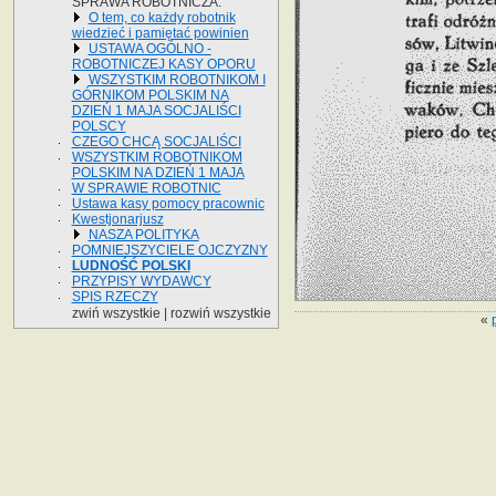
SPRAWA ROBOTNICZA.
O tem, co każdy robotnik
wiedzieć i pamiętać powinien
USTAWA OGÓLNO -
ROBOTNICZEJ KASY OPORU
WSZYSTKIM ROBOTNIKOM I
GÓRNIKOM POLSKIM NA
DZIEŃ 1 MAJA SOCJALIŚCI
POLSCY
CZEGO CHCĄ SOCJALIŚCI
WSZYSTKIM ROBOTNIKOM
POLSKIM NA DZIEŃ 1 MAJA
W SPRAWIE ROBOTNIC
Ustawa kasy pomocy pracownic
Kwestjonarjusz
NASZA POLITYKA
POMNIEJSZYCIELE OJCZYZNY
LUDNOŚĆ POLSKI
PRZYPISY WYDAWCY
SPIS RZECZY
zwiń wszystkie
|
rozwiń wszystkie
«