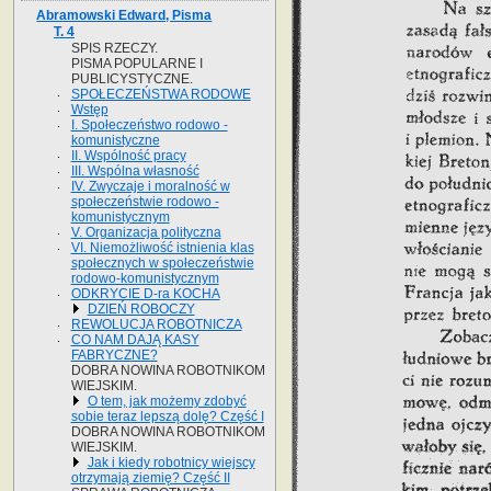
Abramowski Edward, Pisma
T. 4
SPIS RZECZY.
PISMA POPULARNE I
PUBLICYSTYCZNE.
SPOŁECZEŃSTWA RODOWE
Wstęp
I. Społeczeństwo rodowo -
komunistyczne
II. Wspólność pracy
III. Wspólna własność
IV. Zwyczaje i moralność w
społeczeństwie rodowo -
komunistycznym
V. Organizacja polityczna
VI. Niemożliwość istnienia klas
społecznych w społeczeństwie
rodowo-komunistycznym
ODKRYCIE D-ra KOCHA
DZIEŃ ROBOCZY
REWOLUCJA ROBOTNICZA
CO NAM DAJĄ KASY
FABRYCZNE?
DOBRA NOWINA ROBOTNIKOM
WIEJSKIM.
O tem, jak możemy zdobyć
sobie teraz lepszą dolę? Część I
DOBRA NOWINA ROBOTNIKOM
WIEJSKIM.
Jak i kiedy robotnicy wiejscy
otrzymają ziemię? Część II