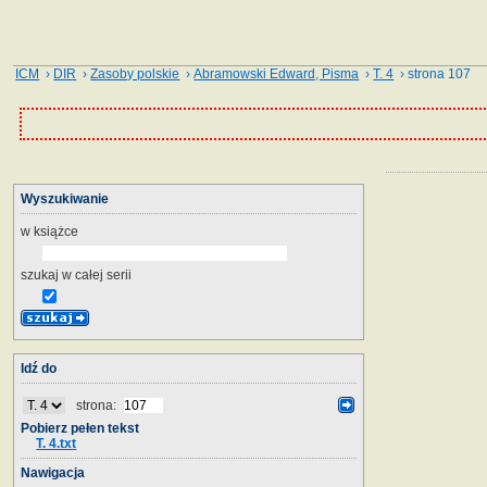
ICM
›
DIR
›
Zasoby polskie
›
Abramowski Edward, Pisma
›
T. 4
› strona 107
Wyszukiwanie
w książce
szukaj w całej serii
Idź do
strona:
Pobierz pełen tekst
T. 4.txt
Nawigacja