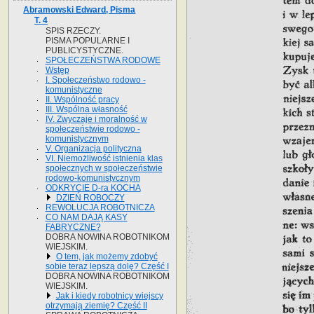
Abramowski Edward, Pisma
T. 4
SPIS RZECZY.
PISMA POPULARNE I
PUBLICYSTYCZNE.
SPOŁECZEŃSTWA RODOWE
Wstęp
I. Społeczeństwo rodowo -
komunistyczne
II. Wspólność pracy
III. Wspólna własność
IV. Zwyczaje i moralność w
społeczeństwie rodowo -
komunistycznym
V. Organizacja polityczna
VI. Niemożliwość istnienia klas
społecznych w społeczeństwie
rodowo-komunistycznym
ODKRYCIE D-ra KOCHA
DZIEŃ ROBOCZY
REWOLUCJA ROBOTNICZA
CO NAM DAJĄ KASY
FABRYCZNE?
DOBRA NOWINA ROBOTNIKOM
WIEJSKIM.
O tem, jak możemy zdobyć
sobie teraz lepszą dolę? Część I
DOBRA NOWINA ROBOTNIKOM
WIEJSKIM.
Jak i kiedy robotnicy wiejscy
otrzymają ziemię? Część II