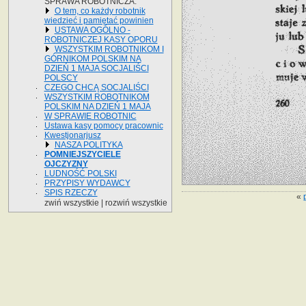
SPRAWA ROBOTNICZA.
O tem, co każdy robotnik
wiedzieć i pamiętać powinien
USTAWA OGÓLNO -
ROBOTNICZEJ KASY OPORU
WSZYSTKIM ROBOTNIKOM I
GÓRNIKOM POLSKIM NA
DZIEŃ 1 MAJA SOCJALIŚCI
POLSCY
CZEGO CHCĄ SOCJALIŚCI
WSZYSTKIM ROBOTNIKOM
POLSKIM NA DZIEŃ 1 MAJA
W SPRAWIE ROBOTNIC
Ustawa kasy pomocy pracownic
Kwestjonarjusz
NASZA POLITYKA
POMNIEJSZYCIELE
OJCZYZNY
LUDNOŚĆ POLSKI
PRZYPISY WYDAWCY
SPIS RZECZY
«
zwiń wszystkie
|
rozwiń wszystkie