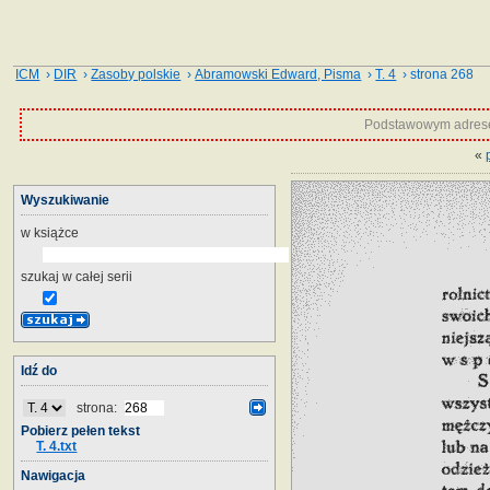
ICM
›
DIR
›
Zasoby polskie
›
Abramowski Edward, Pisma
›
T. 4
› strona 268
Podstawowym adrese
«
Wyszukiwanie
w książce
szukaj w całej serii
Idź do
strona:
Pobierz pełen tekst
T. 4.txt
Nawigacja