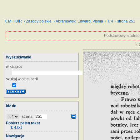
ICM
›
DIR
›
Zasoby polskie
›
Abramowski Edward, Pisma
›
T. 4
› strona 251
Podstawowym adrese
«
Wyszukiwanie
w książce
szukaj w całej serii
Idź do
strona:
Pobierz pełen tekst
T. 4.txt
Nawigacja