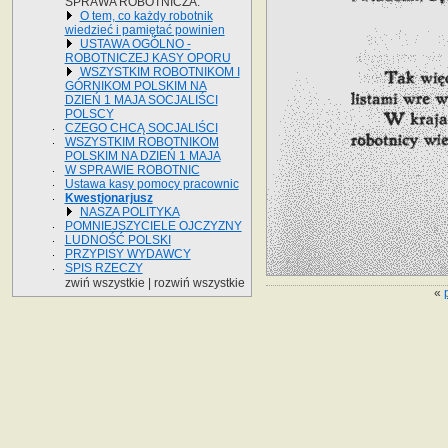
SPRAWA ROBOTNICZA.
O tem, co każdy robotnik
wiedzieć i pamiętać powinien
USTAWA OGÓLNO -
ROBOTNICZEJ KASY OPORU
WSZYSTKIM ROBOTNIKOM I
GÓRNIKOM POLSKIM NA
DZIEŃ 1 MAJA SOCJALIŚCI
POLSCY
CZEGO CHCĄ SOCJALIŚCI
WSZYSTKIM ROBOTNIKOM
POLSKIM NA DZIEŃ 1 MAJA
W SPRAWIE ROBOTNIC
Ustawa kasy pomocy pracownic
Kwestjonarjusz
NASZA POLITYKA
POMNIEJSZYCIELE OJCZYZNY
LUDNOŚĆ POLSKI
PRZYPISY WYDAWCY
SPIS RZECZY
zwiń wszystkie
|
rozwiń wszystkie
«