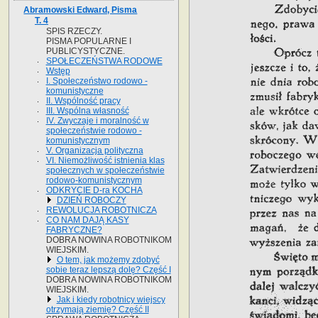
Abramowski Edward, Pisma
T. 4
SPIS RZECZY.
PISMA POPULARNE I
PUBLICYSTYCZNE.
SPOŁECZEŃSTWA RODOWE
Wstęp
I. Społeczeństwo rodowo -
komunistyczne
II. Wspólność pracy
III. Wspólna własność
IV. Zwyczaje i moralność w
społeczeństwie rodowo -
komunistycznym
V. Organizacja polityczna
VI. Niemożliwość istnienia klas
społecznych w społeczeństwie
rodowo-komunistycznym
ODKRYCIE D-ra KOCHA
DZIEŃ ROBOCZY
REWOLUCJA ROBOTNICZA
CO NAM DAJĄ KASY
FABRYCZNE?
DOBRA NOWINA ROBOTNIKOM
WIEJSKIM.
O tem, jak możemy zdobyć
sobie teraz lepszą dolę? Część I
DOBRA NOWINA ROBOTNIKOM
WIEJSKIM.
Jak i kiedy robotnicy wiejscy
otrzymają ziemię? Część II