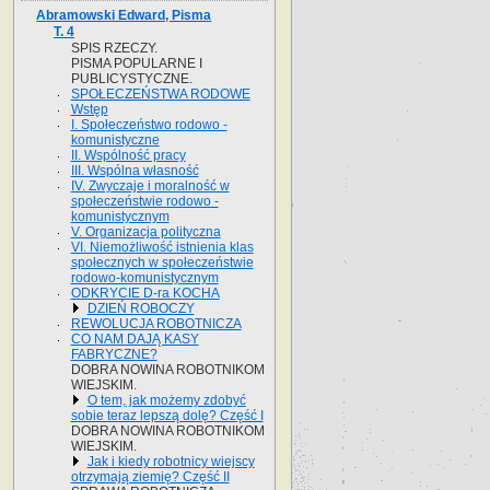
Abramowski Edward, Pisma
T. 4
SPIS RZECZY.
PISMA POPULARNE I
PUBLICYSTYCZNE.
SPOŁECZEŃSTWA RODOWE
Wstęp
I. Społeczeństwo rodowo -
komunistyczne
II. Wspólność pracy
III. Wspólna własność
IV. Zwyczaje i moralność w
społeczeństwie rodowo -
komunistycznym
V. Organizacja polityczna
VI. Niemożliwość istnienia klas
społecznych w społeczeństwie
rodowo-komunistycznym
ODKRYCIE D-ra KOCHA
DZIEŃ ROBOCZY
REWOLUCJA ROBOTNICZA
CO NAM DAJĄ KASY
FABRYCZNE?
DOBRA NOWINA ROBOTNIKOM
WIEJSKIM.
O tem, jak możemy zdobyć
sobie teraz lepszą dolę? Część I
DOBRA NOWINA ROBOTNIKOM
WIEJSKIM.
Jak i kiedy robotnicy wiejscy
otrzymają ziemię? Część II