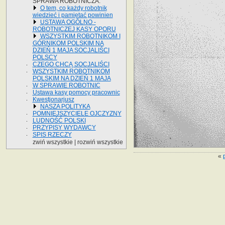
SPRAWA ROBOTNICZA.
O tem, co każdy robotnik
wiedzieć i pamiętać powinien
USTAWA OGÓLNO -
ROBOTNICZEJ KASY OPORU
WSZYSTKIM ROBOTNIKOM I
GÓRNIKOM POLSKIM NA
DZIEŃ 1 MAJA SOCJALIŚCI
POLSCY
CZEGO CHCĄ SOCJALIŚCI
WSZYSTKIM ROBOTNIKOM
POLSKIM NA DZIEŃ 1 MAJA
W SPRAWIE ROBOTNIC
Ustawa kasy pomocy pracownic
Kwestjonarjusz
NASZA POLITYKA
POMNIEJSZYCIELE OJCZYZNY
LUDNOŚĆ POLSKI
PRZYPISY WYDAWCY
SPIS RZECZY
zwiń wszystkie
|
rozwiń wszystkie
«