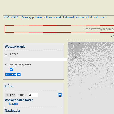
ICM
›
DIR
›
Zasoby polskie
›
Abramowski Edward, Pisma
›
T. 4
› strona 3
Podstawowym adrese
«
Wyszukiwanie
w książce
szukaj w całej serii
Idź do
strona:
Pobierz pełen tekst
T. 4.txt
Nawigacja