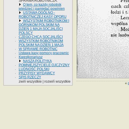
SPRAWA ROBOTNICZA.
O tem, co każdy robotnik
wiedzieć i pamiętać powinien
USTAWA OGÓLNO -
ROBOTNICZEJ KASY OPORU
WSZYSTKIM ROBOTNIKOM I
GÓRNIKOM POLSKIM NA
DZIEŃ 1 MAJA SOCJALIŚCI
POLSCY
CZEGO CHCĄ SOCJALIŚCI
WSZYSTKIM ROBOTNIKOM
POLSKIM NA DZIEŃ 1 MAJA
W SPRAWIE ROBOTNIC
Ustawa kasy pomocy pracownic
Kwestjonarjusz
NASZA POLITYKA
POMNIEJSZYCIELE OJCZYZNY
LUDNOŚĆ POLSKI
PRZYPISY WYDAWCY
SPIS RZECZY
zwiń wszystkie
|
rozwiń wszystkie
«