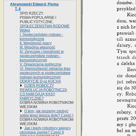
Abramowski Edward, Pisma
T. 4
SPIS RZECZY.
PISMA POPULARNE I
PUBLICYSTYCZNE.
SPOŁECZEŃSTWA RODOWE
Wstęp
I. Społeczeństwo rodowo -
komunistyczne
II. Wspólność pracy
III. Wspólna własność
IV. Zwyczaje i moralność w
społeczeństwie rodowo -
komunistycznym
V. Organizacja polityczna
VI. Niemożliwość istnienia klas
społecznych w społeczeństwie
rodowo-komunistycznym
ODKRYCIE D-ra KOCHA
DZIEŃ ROBOCZY
REWOLUCJA ROBOTNICZA
CO NAM DAJĄ KASY
FABRYCZNE?
DOBRA NOWINA ROBOTNIKOM
WIEJSKIM.
O tem, jak możemy zdobyć
sobie teraz lepszą dolę? Część I
DOBRA NOWINA ROBOTNIKOM
WIEJSKIM.
Jak i kiedy robotnicy wiejscy
otrzymają ziemię? Część II