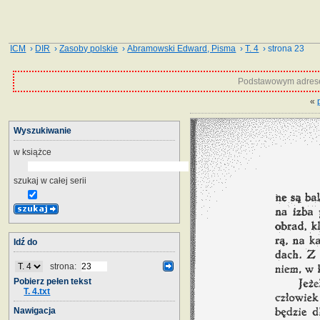
ICM
›
DIR
›
Zasoby polskie
›
Abramowski Edward, Pisma
›
T. 4
› strona 23
Podstawowym adrese
«
Wyszukiwanie
w książce
szukaj w całej serii
Idź do
strona:
Pobierz pełen tekst
T. 4.txt
Nawigacja