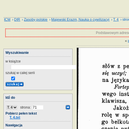
ICM
›
DIR
›
Zasoby polskie
›
Majewski Erazm, Nauka o cywilizacyi
›
T. 4
› stro
Podstawowym adrese
«
Wyszukiwanie
w książce
szukaj w całej serii
Idź do
strona:
Pobierz pełen tekst
T. 4.txt
Nawigacja