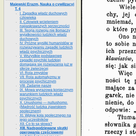
Majewski Erazm, Nauka o cywilizacyi
T. 4
I. Zagadka władz duchowych
człowieka
II. Człowiek wcieleniem
najjaskrawszych sprzeczności
III. Teorja rozwoju nie tłomaczy
wyjątkowości ludzkich władz
duchowych
IV. Próżne wysiłki humanistów w
rozwiązywaniu zagadki ludzkich
władz psychicznych
V. Wszystkie podstawowe
zagadki psychiki ludzkiej
domagają się rozwiązania już w
sferze zwierzęcej
VI. Rola zmysłów
VII. Rola automatyzmu w
procesie psychicznym
VIII. Zadanie nasze
IX. Mowa wyrazowa koniecznym
warunkiem ludzkich władz
psychicznych
X. Unushomo — nullushomo.
(Mądrość ludzka zjawiskiem
społecznem)
XI. Wpływ koła społecznego na
jego uczestników
XII. Co to są słowa?
XIII. Nadspodziewane skutki
operowania częściowemi