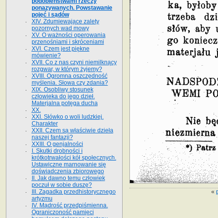
podobieństwami rzeczy
ponazywanych. Powstawanie
pojęć i sądów
XIV. Zdumiewające zalety
pozornych wad mowy
XV. O ważności operowania
przenośniami i skróceniami
XVI. Czem jest piękne
mówienie?
XVII. Co z nas czyni niemilknący
rozgwar, w którym żyjemy?
XVIII. Ogromna oszczędność
myślenia. Słowa czy zdania?
XIX. Osobliwy stosunek
człowieka do jego dzieł.
Materjalna potęga ducha
XX.
XXI. Słówko o woli ludzkiej.
Charakter
XXII. Czem są właściwie dzieła
naszej fantazji?
XXIII. O genjalności
I. Skutki drobności i
krótkotrwałości kół społecznych.
Ustawiczne marnowanie się
doświadczenia zbiorowego
II. Jak dawno temu człowiek
poczuł w sobie duszę?
«
III. Zagadka przedhistorycznego
artyzmu
IV. Mądrość przedpiśmienna.
Ograniczoność pamięci