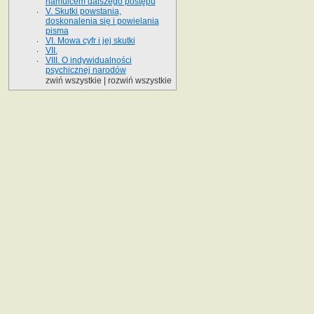
hamulcem dalszego postępu
V. Skutki powstania,
doskonalenia się i powielania
pisma
VI. Mowa cyfr i jej skutki
VII.
VIII. O indywidualności
psychicznej narodów
zwiń wszystkie
|
rozwiń wszystkie