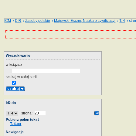
ICM
›
DIR
›
Zasoby polskie
›
Majewski Erazm, Nauka o cywilizacyi
›
T. 4
› stro
Wyszukiwanie
w książce
szukaj w całej serii
Idź do
strona:
Pobierz pełen tekst
T. 4.txt
Nawigacja