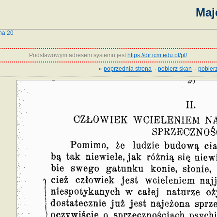
Maj
na 20
Podstawowym adresem systemu jest
https://dir.icm.edu.pl/pl/
.
«
poprzednia strona
·
pobierz skan
·
pobierz