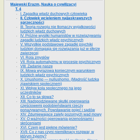
Majewski Erazm, Nauka o cywilizacyi
T. 4
I. Zagadka władz duchowych człowieka
II. Człowiek wcieleniem najjaskrawszych
sprzeczności
III. Teorja rozwoju nie tłomaczy wyjątkowości
ludzkich władz duchowych
IV. Próżne wysiłki humanistów w rozwiązywaniu
zagadki ludzkich władz psychicznych
V. Wszystkie podstawowe zagadki psychiki
ludzkiej domagają się rozwiązania już w sferze
zwierzęcej
VI. Rola zmysłów
VII. Rola automatyzmu w procesie psychicznym
VIII. Zadanie nasze
IX. Mowa wyrazowa koniecznym warunkiem
ludzkich władz psychicznych
X. Unushomo — nullushomo. (Mądrość ludzka
zjawiskiem społecznem)
XI. Wpływ koła społecznego na jego
uczestników
XII. Co to są słowa?
XIII. Nadspodziewane skutki operowania
częściowemi podobieństwami rzeczy
ponazywanych. Powstawanie pojęć i sądów
XIV. Zdumiewające zalety pozornych wad mowy
XV. O ważności operowania przenośniami i
skróceniami
XVI. Czem jest piękne mówienie?
XVII. Co z nas czyni niemilknący rozgwar, w
którym żyjemy?