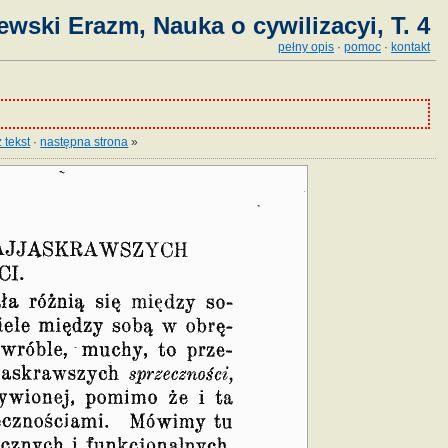
ewski Erazm, Nauka o cywilizacyi, T. 4
pełny opis
·
pomoc
·
kontakt
 tekst
·
następna strona
»