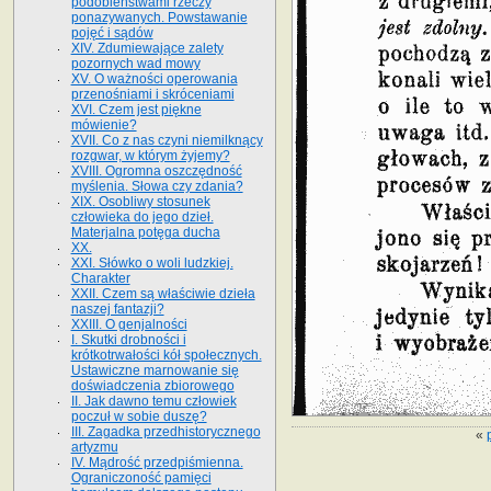
podobieństwami rzeczy
ponazywanych. Powstawanie
pojęć i sądów
XIV. Zdumiewające zalety
pozornych wad mowy
XV. O ważności operowania
przenośniami i skróceniami
XVI. Czem jest piękne
mówienie?
XVII. Co z nas czyni niemilknący
rozgwar, w którym żyjemy?
XVIII. Ogromna oszczędność
myślenia. Słowa czy zdania?
XIX. Osobliwy stosunek
człowieka do jego dzieł.
Materjalna potęga ducha
XX.
XXI. Słówko o woli ludzkiej.
Charakter
XXII. Czem są właściwie dzieła
naszej fantazji?
XXIII. O genjalności
I. Skutki drobności i
krótkotrwałości kół społecznych.
Ustawiczne marnowanie się
doświadczenia zbiorowego
II. Jak dawno temu człowiek
poczuł w sobie duszę?
III. Zagadka przedhistorycznego
«
artyzmu
IV. Mądrość przedpiśmienna.
Ograniczoność pamięci