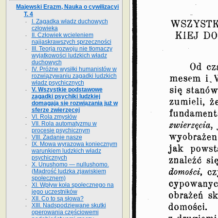
Majewski Erazm, Nauka o cywilizacyi
T. 4
I. Zagadka władz duchowych
człowieka
II. Człowiek wcieleniem
najjaskrawszych sprzeczności
III. Teorja rozwoju nie tłomaczy
wyjątkowości ludzkich władz
duchowych
IV. Próżne wysiłki humanistów w
rozwiązywaniu zagadki ludzkich
władz psychicznych
V. Wszystkie podstawowe
zagadki psychiki ludzkiej
domagają się rozwiązania już w
sferze zwierzęcej
VI. Rola zmysłów
VII. Rola automatyzmu w
procesie psychicznym
VIII. Zadanie nasze
IX. Mowa wyrazowa koniecznym
warunkiem ludzkich władz
psychicznych
X. Unushomo — nullushomo.
(Mądrość ludzka zjawiskiem
społecznem)
XI. Wpływ koła społecznego na
jego uczestników
XII. Co to są słowa?
XIII. Nadspodziewane skutki
operowania częściowemi