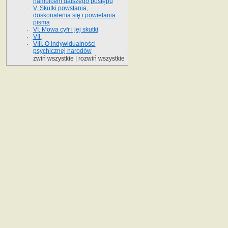
hamulcem dalszego postępu
V. Skutki powstania,
doskonalenia się i powielania
pisma
VI. Mowa cyfr i jej skutki
VII.
VIII. O indywidualności
psychicznej narodów
zwiń wszystkie
|
rozwiń wszystkie