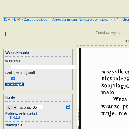
ICM
›
DIR
›
Zasoby polskie
›
Majewski Erazm, Nauka o cywilizacyi
›
T. 4
› stro
Podstawowym adrese
«
Wyszukiwanie
w książce
szukaj w całej serii
Idź do
strona:
Pobierz pełen tekst
T. 4.txt
Nawigacja